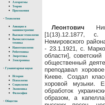
Алгоритмы
Теория
Приложения
-
Технология
Леонтович
Нико
Авиация и
машиностроение
[1(13).12.1877, с
Высокие технологии
Вычислительная
Немировского район
техника
- 23.1.1921, с. Мар
Нанотехнология
Роботехника
области], советский
Энергетика
Электроника
общественный деятел
-
преподавал хоровое
Гуманитарные науки
Киеве. Создал клас
История
Психология
хоровой музыки. 
Социология
обработок украинс
Экономика
Философия
образом, а капелл
-
Общество
русских песен, не