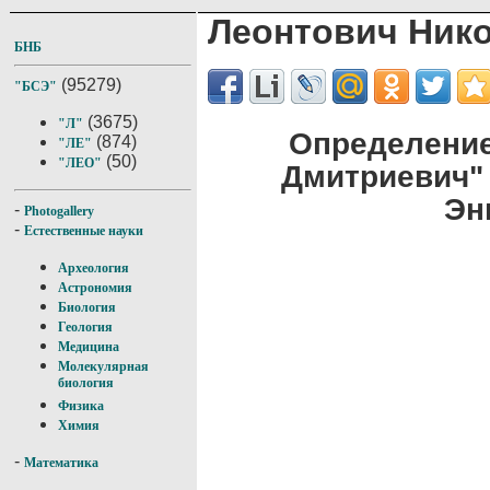
Леонтович Ник
БНБ
(95279)
"БСЭ"
(3675)
"Л"
Определение
(874)
"ЛЕ"
(50)
"ЛЕО"
Дмитриевич"
Эн
-
Photogallery
-
Естественные науки
Археология
Астрономия
Биология
Геология
Медицина
Молекулярная
биология
Физика
Химия
-
Математика