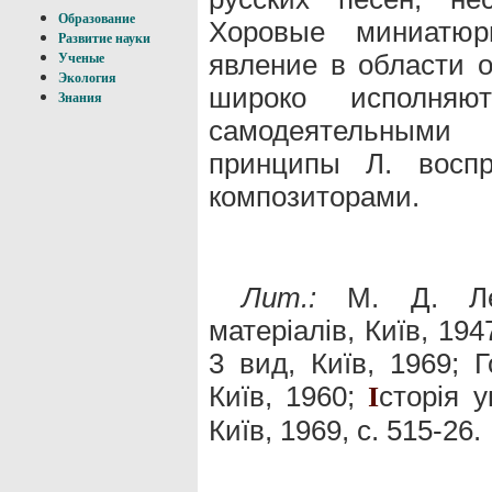
Образование
Хоровые миниатю
Развитие науки
явление в области о
Ученые
Экология
широко исполняю
Знания
самодеятельными 
принципы Л. воспр
композиторами.
Лит.:
М. Д. Лео
матеpiaлiв, Київ, 194
3 вид, Київ, 1969; 
Київ, 1960;
сторiя y
I
Київ, 1969, с. 515-26.