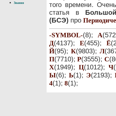
того времени. Очен
Знания
статья в
Большой
(БСЭ)
про
Периодиче
(8);
(57
-SYMBOL-
А
(4137);
(455);
(
Д
Е
Ё
(95);
(9803);
(36
Й
К
Л
(7710);
(3555);
(8
П
Р
С
(1949);
(1012);
Х
Ц
Ч
(6);
(1);
(2193);
Ы
Ь
Э
(1);
(1);
4
8