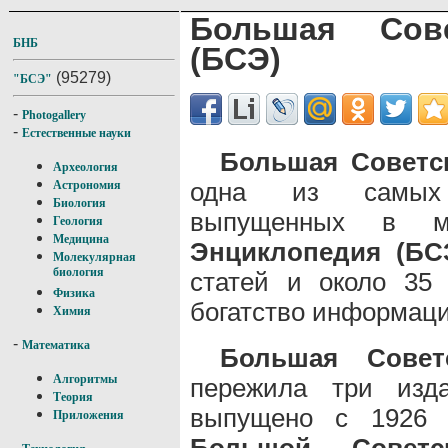
Большая Сове
БНБ
(БСЭ)
(95279)
"БСЭ"
-
Photogallery
-
Естественные науки
Большая Советс
Археология
одна из самых 
Астрономия
Биология
выпущенных в 
Геология
Медицина
Энциклопедия (Б
Молекулярная
биология
статей и около 35
Физика
богатство информаци
Химия
-
Математика
Большая Совет
Алгоритмы
пережила три изд
Теория
выпущено с 1926 п
Приложения
Большой Советс
-