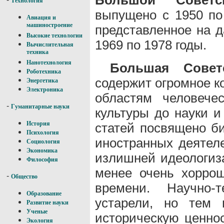
Технология
выпущено с 1950 по
Авиация и
машиностроение
представленное на 
Высокие технологии
1969 по 1978 годы.
Вычислительная
техника
Нанотехнология
Большая Совет
Роботехника
содержит огромное к
Энергетика
Электроника
областям человече
-
Гуманитарные науки
культуры до науки и
История
статей посвящено б
Психология
иностранных деятеле
Социология
Экономика
излишней идеологиза
Философия
менее очень хоррош
-
Общество
времени. Научно-
Образование
устарели, но тем 
Развитие науки
Ученые
историческую ценнос
Экология