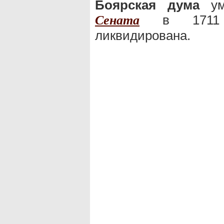
Боярская дума
уме
в 17
Сената
ликвидирована.