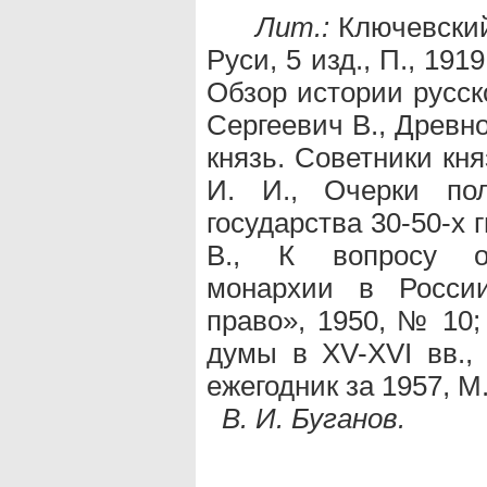
Лит.:
Ключевский
Руси, 5 изд., П., 19
Обзор истории русско
Сергеевич В., Древнос
князь. Советники кня
И. И., Очерки пол
государства 30-50-х г
В., К вопросу о 
монархии в России
право», 1950, № 10;
думы в XV-XVI вв.,
ежегодник за 1957, М.
В. И. Буганов.