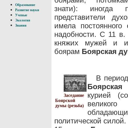
Образование
знати): иногда 
Развитие науки
представители дух
Ученые
Экология
имела постоянного 
Знания
надобности. С 11 в.
княжих мужей и и
боярам
Боярская д
В период
Боярская
курией (с
Заседание
Боярской
великого
думы (резьба)
облада
политической силой.