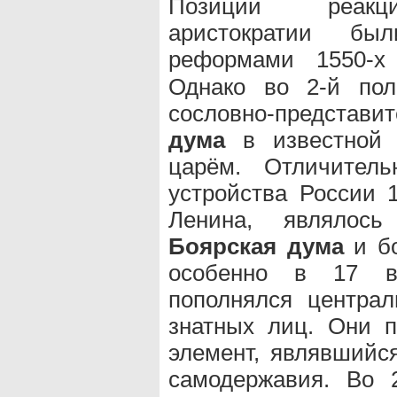
Позиции реакцио
аристократии бы
реформами 1550-х
Однако во 2-й пол
сословно-представ
дума
в известной 
царём. Отличитель
устройства России 1
Ленина, являлос
Боярская дума
и бо
особенно в 17 
пополнялся центра
знатных лиц. Они п
элемент, являвшийс
самодержавия. Во 