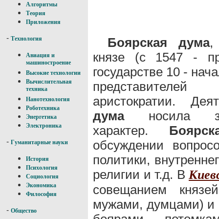
Алгоритмы
Теория
Приложения
-
Боярская дума
,
Технология
князе (с 1547 - п
Авиация и
машиностроение
государстве 10 - нача
Высокие технологии
Вычислительная
представител
техника
аристократии. Де
Нанотехнология
Роботехника
дума
носила зако
Энергетика
Электроника
характер.
Боярс
-
обсуждении вопросо
Гуманитарные науки
политики, внутреннег
История
Психология
религии и т.д. В
Киев
Социология
Экономика
совещанием князе
Философия
мужами, думцами) и 
-
Общество
боярами, потомка