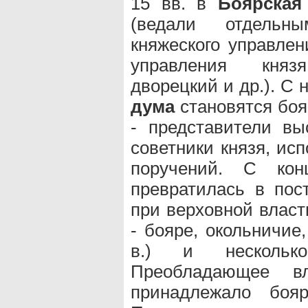
15 вв. в
Боярская
(ведали отдельн
княжеского управлен
управления княз
дворецкий и др.). С 
дума
становятся боя
- представители вы
советники князя, ис
поручений. С к
превратилась в пос
при верховной власт
- бояре, окольничие
в.) и нескольк
Преобладающее 
принадлежало бояр