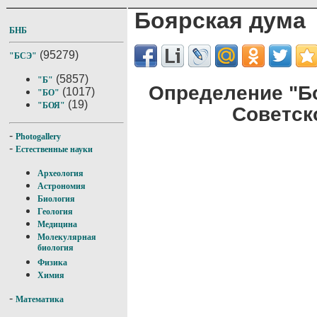
Боярская дума
БНБ
(95279)
"БСЭ"
(5857)
"Б"
Определение "Б
(1017)
"БО"
(19)
"БОЯ"
Советск
-
Photogallery
-
Естественные науки
Археология
Астрономия
Биология
Геология
Медицина
Молекулярная
биология
Физика
Химия
-
Математика