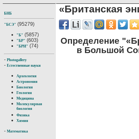
«Британская э
БНБ
(95279)
"БСЭ"
(5857)
"Б"
Определение "«Б
(603)
"БР"
(74)
"БРИ"
в Большой Со
-
Photogallery
-
Естественные науки
Археология
Астрономия
Биология
Геология
Медицина
Молекулярная
биология
Физика
Химия
-
Математика