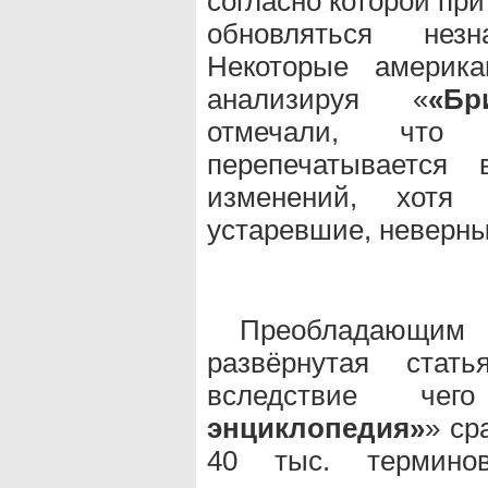
согласно которой пр
обновляться незн
Некоторые америка
анализируя «
«Бр
отмечали, что
перепечатывается
изменений, хотя
устаревшие, неверны
Преобладающим
развёрнутая стат
вследствие че
энциклопедия»
» ср
40 тыс. термино