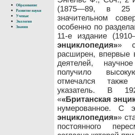
Образование
(1875—89, в 25 
Развитие науки
значительном сове
Ученые
Экология
особенно по раздела
Знания
11-е издание (1910
энциклопедия»
» с
расширен, впервые
деятелей, научно
получило высоку
отмечался также 
указатель. В 1
«
«Британская энци
нумерованное. С 
энциклопедия»
» ст
постоянного пересм