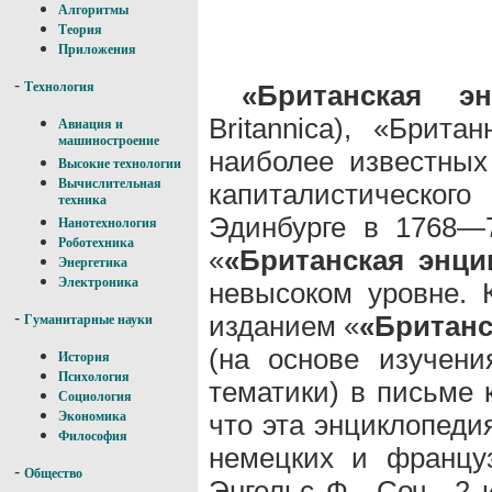
Алгоритмы
Теория
Приложения
-
«Британская э
Технология
Britannica), «Брит
Авиация и
машиностроение
наиболее известных
Высокие технологии
Вычислительная
капиталистическо
техника
Эдинбурге в 1768—
Нанотехнология
Роботехника
«
«Британская энци
Энергетика
Электроника
невысоком уровне. 
-
изданием «
«Британс
Гуманитарные науки
(на основе изучени
История
Психология
тематики) в письме 
Социология
что эта энциклопедия
Экономика
Философия
немецких и француз
-
Общество
Энгельс Ф., Соч., 2 и