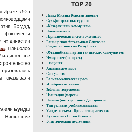
TOP 20
и Ираке в 935
Лемке Михаил Константинович
полководцами
Сульфгидрильные группы
атив Багдад,
«Казарменный коммунизм»
Японское море
фактически
Периодическая система элементов
и их династии
Башкирская Автономная Советская
Социалистическая Республика
ов
.
Наиболее
Объединённая партия гаитянских коммунистов
бъединил все
Иммунитет (историч.)
строительство
Глициния
Андаманское море
теризовалось
Сенсуализм
ы
оказывали
Балкано-кавказская раса
«Сообразительный»
Звёздная астрономия
Навигация (морск.)
Ямполь (пос. гор. типа в Донецкой обл.)
Театральные учебные заведения
лабили
Буиды
Мандельштама - Бриллюэна рассеяние
Кульчицкая Елена Львовна
. Нашествие
Электрическая постоянная