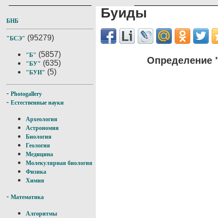
Буиды
БНБ
(95279)
"БСЭ"
(5857)
"Б"
Определение 
(635)
"БУ"
(5)
"БУИ"
-
Photogallery
-
Естественные науки
Археология
Астрономия
Биология
Геология
Медицина
Молекулярная биология
Физика
Химия
-
Математика
Алгоритмы