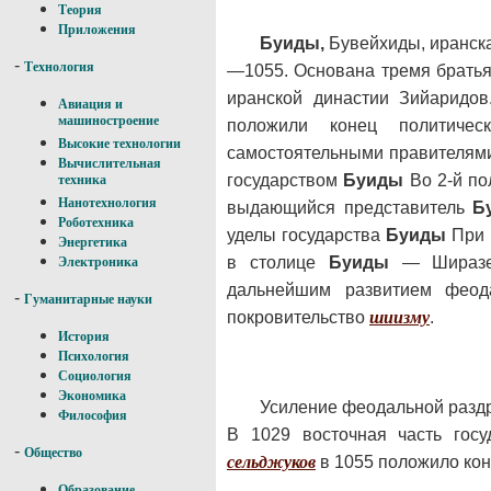
Теория
Приложения
Буиды,
Бувейхиды, иранска
-
Технология
—1055. Основана тремя брать
иранской династии Зийаридо
Авиация и
машиностроение
положили конец политиче
Высокие технологии
самостоятельными правителями
Вычислительная
государством
Буиды
Во 2-й по
техника
Нанотехнология
выдающийся представитель
Б
Роботехника
уделы государства
Буиды
При 
Энергетика
в столице
Буиды
— Ширазе,
Электроника
дальнейшим развитием феод
-
Гуманитарные науки
покровительство
шиизму
.
История
Психология
Социология
Экономика
Усиление феодальной раздр
Философия
В 1029 восточная часть гос
-
Общество
сельджуков
в 1055 положило ко
Образование