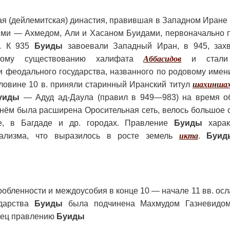
я (дейлемитская) династия, правившая в Западном Иране 
ями — Ахмедом, Али и Хасаном Буидами, первоначально 
в. К 935
Буиды
завоевали Западный Иран, в 945, захв
скому существованию халифата
Аббасидов
и стали 
 феодального государства, названного по родовому имен
ловине 10 в. приняли старинный Иранский титул
шахиншах
уиды
— Адуд ад-Даула (правил в 949—983) на время о
нём была расширена Оросительная сеть, велось большое 
 в Багдаде и др. городах. Правление
Буиды
харак
ализма, что выразилось в росте земель
икта
.
Буид
обленности и междоусобия в конце 10 — начале 11 вв. ос
ударства
Буиды
была подчинена Махмудом Газневидом
нец правлению
Буиды