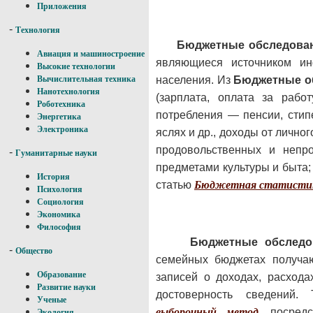
Приложения
-
Технология
Бюджетные обследован
Авиация и машиностроение
являющиеся источником ин
Высокие технологии
населения. Из
Бюджетные о
Вычислительная техника
Нанотехнология
(зарплата, оплата за раб
Роботехника
потребления — пенсии, стип
Энергетика
Электроника
яслях и др., доходы от лично
продовольственных и непр
-
Гуманитарные науки
предметами культуры и быта; 
История
статью
Бюджетная статисти
Психология
Социология
Экономика
Философия
Бюджетные обследо
-
Общество
семейных бюджетах получа
Образование
записей о доходах, расхода
Развитие науки
достоверность сведений.
Ученые
выборочный метод
, посред
Экология