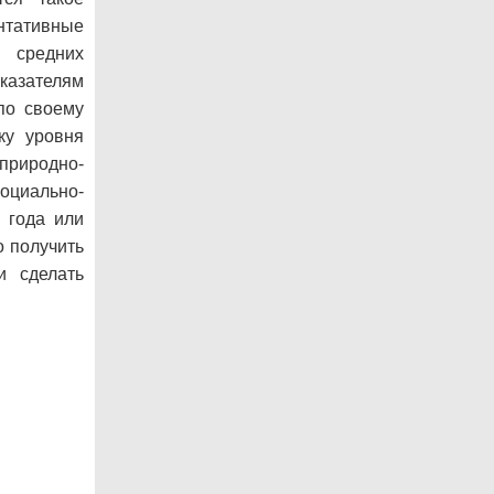
ентативные
 средних
казателям
по своему
ку уровня
природно-
циально-
 года или
о получить
и сделать