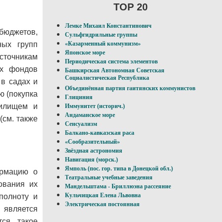
TOP 20
Лемке Михаил Константинович
бюджетов,
Сульфгидрильные группы
ных групп
«Казарменный коммунизм»
Японское море
источникам
Периодическая система элементов
ых фондов
Башкирская Автономная Советская
Социалистическая Республика
 в садах и
Объединённая партия гаитянских коммунистов
ю (покупка
Глициния
жилищем и
Иммунитет (историч.)
Андаманское море
(см. также
Сенсуализм
Балкано-кавказская раса
«Сообразительный»
Звёздная астрономия
Навигация (морск.)
Ямполь (пос. гор. типа в Донецкой обл.)
рмацию о
Театральные учебные заведения
ования их
Мандельштама - Бриллюэна рассеяние
Кульчицкая Елена Львовна
полноту и
Электрическая постоянная
является
тся такое