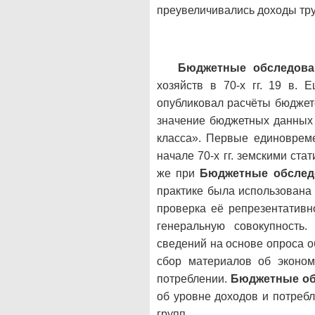
преувеличивались доходы тр
Бюджетные обследова
хозяйств в 70-х гг. 19 в. 
опубликовал расчёты бюджето
значение бюджетных данных 
класса». Первые единовре
начале 70-х гг. земскими ста
же при
Бюджетные обслед
практике была использована
проверка её репрезентативн
генеральную совокупность
сведений на основе опроса 
сбор материалов об экономи
потреблении.
Бюджетные об
об уровне доходов и потреб
групп.