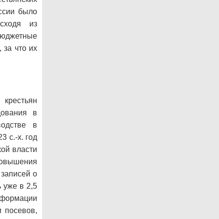
ссии было
исходя из
бюджетные
 за что их
крестьян
дования в
водстве в
 с.-х. год
кой власти
повышения
 записей о
 уже в 2,5
информации
и посевов,