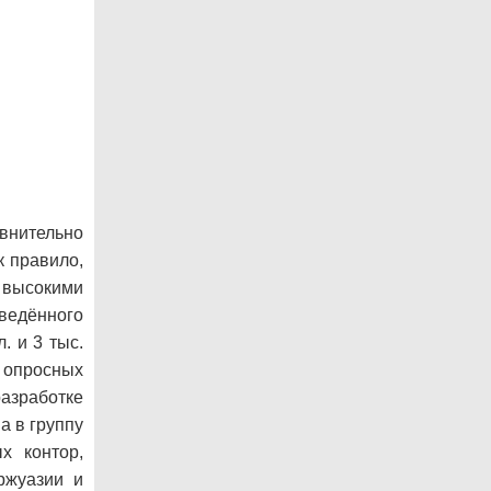
внительно
к правило,
 высокими
ведённого
. и 3 тыс.
м опросных
разработке
а в группу
х контор,
ржуазии и