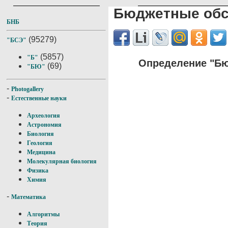
Бюджетные обс
БНБ
(95279)
"БСЭ"
(5857)
"Б"
Определение "Бю
(69)
"БЮ"
-
Photogallery
-
Естественные науки
Археология
Астрономия
Биология
Геология
Медицина
Молекулярная биология
Физика
Химия
-
Математика
Алгоритмы
Теория