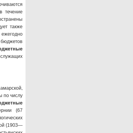
очиваются
в течение
остранены
ует также
 ежегодно
. бюджетов
юджетные
служащих
марской,
ы по числу
юджетные
ернии (67
огических
кой (1903—
стьянских