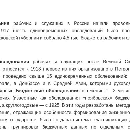
ания
рабочих и служащих в России начали проводи
917 шесть единовременных обследований было про
сковской губернии и собрано 4,5 тыс. бюджетов рабочих и 
следования
рабочих и служащих после Великой Окт
относится к 1918 (первое из них организовано в Петрог
о проведено свыше 15 единовременных обследований: 
Урале, в Донбассе и в Средней Азии, которыми руково
лярные
Бюджетные обследования
в течение 1—2 месяц
очих (известные как обследования «ноябрьских» бюдже
 а круглогодовые — с 1925. В эти годы разработаны мето
ания, отражающие особенности формирования жизненно
ком государстве; была создана система классификации 
ены группировки бюджетных данных по отдельным с