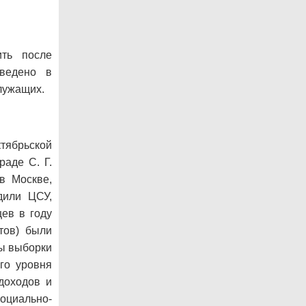
ть после
ведено в
служащих.
ябрьской
раде С. Г.
в Москве,
дили ЦСУ,
ев в году
тов) были
ды выборки
го уровня
доходов и
оциально-