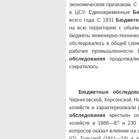
экономическим признакам. С
в ЦСУ. Единовременные
Бю
всего года. С 1931
Бюджетн
на всю территорию с объём
бюджеты инженерно-техничес
обследовалось в общей сложн
рабочих промышленности.
обследования
продолжалис
сократилось.
Бюджетные обследов
Черниговской, Херсонской, Н
хозяйств и характеризовали
обследования
крестьян ос
хозяйств в 1886—87 и 230 
вопросов оказал влияние на 
07), Тульской (1911—14) и 