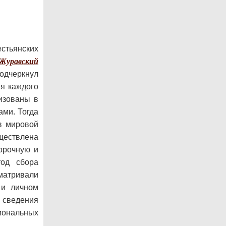
стьянских
Журавский
подчеркнул
я каждого
изованы в
ами. Тогда
в мировой
уществлена
орочную и
тод сбора
матривали
 и личном
ь сведения
иональных