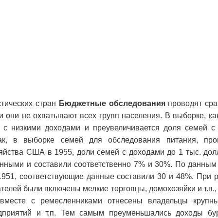
стических стран
Бюджетные обследования
проводят сра
 и они не охватывают всех групп населения. В выборке, ка
 с низкими доходами и преувеличивается доля семей с
Так, в выборке семей для обследования питания, про
яйства США в 1955, доли семей с доходами до 1 тыс. долл
женными и составили соответственно 7% и 30%. По данны
1951, соответствующие данные составили 30 и 48%. При 
елей были включены мелкие торговцы, домохозяйки и т.п., 
вместе с ремесленниками отнесены владельцы крупны
дприятий и т.п. Тем самым преуменьшались доходы бу