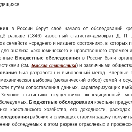
удящихся.
ния
в России берут своё начало от обследований кре
Ещё раньше (1846) известный статистик-демократ Д. П.
в семейств «среднего и низшего состояния», в которых 
для анализа «экономического и нравственного стремлени
менные
Бюджетные обследования
в России были орган
тистиками (см.
Земская статистика
) и различными обществ
ования
был разработан и выборочный метод. Впервые 
 механическая выборка (механический отбор) семей и ос
ости путём сопоставления данных, характеризующих выб
. Земские статистики осуществили экспедиционный ме
обследуемых.
Бюджетные обследования
крестьян предус
ке крестьянского хозяйства, его доходности, расходах
следования
рабочих и служащих ставили задачу получит
лении обследуемых в этом разрезе отраслевых и професс