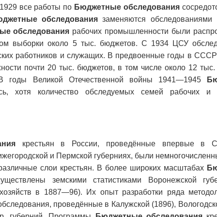
 1929 все работы по
Бюджетные обследования
сосредот
джетные обследования
заменяются обследованиями 
ые обследования
рабочих промышленности были распр
ом выборки около 5 тыс. бюджетов. С 1934 ЦСУ обслед
ких работников и служащих. В предвоенные годы в СССР
ости почти 20 тыс. бюджетов, в том числе около 12 тыс
 В годы Великой Отечественной войны 1941—1945
Б
ь, хотя количество обследуемых семей рабочих и 
ания
крестьян в России, проведённые впервые в Са
ижегородской и Пермской губерниях, были немногочисленн
 различные слои крестьян. В более широких масштабах
Б
уществлены земскими статистиками Воронежской губ
хозяйств в 1887—96). Их опыт разработки ряда методол
обследования, проведённые в Калужской (1896), Вологодс
др. губерний. Программы
Бюджетные обследования
кре