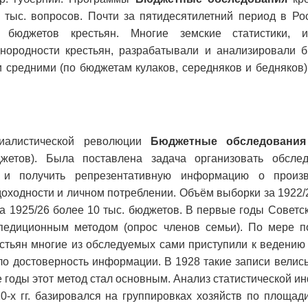
 тыс. вопросов. Почти за пятидесятилетний период в Ро
 бюджетов крестьян. Многие земские статистики, 
днородности крестьян, разрабатывали и анализировали 
 средними (по бюджетам кулаков, середняков и бедняков),
циалистической революции
Бюджетные обследования
жетов). Была поставлена задача организовать обсле
 и получить репрезентативную информацию о произ
доходности и личном потреблении. Объём выборки за 1922/23
за 1925/26 более 10 тыс. бюджетов. В первые годы Советс
педиционным методом (опрос членов семьи). По мере 
стьян многие из обследуемых сами приступили к ведению
о достоверность информации. В 1928 такие записи велись
е годы этот метод стал основным. Анализ статистической 
0-х гг. базировался на группировках хозяйств по площад