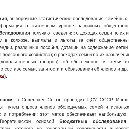
ия,
выборочные статистические обследования семейных 
формации о жизненном уровне различных обществен
бследования
получают сведения: о доходах семьи по их 
оту в колхозе, выплаты и льготы за счёт общественн
ендии, различные пособия, дотации на содержание детей
го подсобного хозяйства); о расходах семьи по их назначени
одовольственных товаров); об обеспеченности семьи 
о составе семьи, занятости и образовании её членов и др. 
ка
).
вания
в Советском Союзе проводит ЦСУ СССР. Инфо
ют путём опроса членов обследуемых семей и использ
х и потреблении; этот метод обеспечивает наибольшую 
 Теоретической основой
Бюджетные обследования
ством которого из генеральной совокупности выделяе