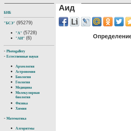
Аид
БНБ
(95279)
"БСЭ"
(5728)
"А"
Определение
(6)
"АИ"
-
Photogallery
-
Естественные науки
Археология
Астрономия
Биология
Геология
Медицина
Молекулярная
биология
Физика
Химия
-
Математика
Алгоритмы