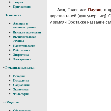
Теория
Приложения
Аид,
Гадес или
Плутон
, в 
-
Технология
царства теней (душ умерших)]. 
у римлян Орк также название са
Авиация и
машиностроение
Высокие технологии
Вычислительная
техника
Нанотехнология
Роботехника
Энергетика
Электроника
-
Гуманитарные науки
История
Психология
Социология
Экономика
Философия
-
Общество
Образование