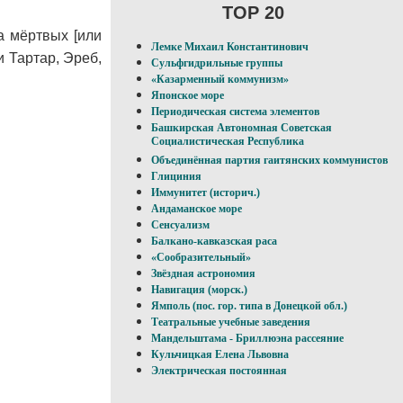
TOP 20
а мёртвых [или
Лемке Михаил Константинович
 Тартар, Эреб,
Сульфгидрильные группы
«Казарменный коммунизм»
Японское море
Периодическая система элементов
Башкирская Автономная Советская
Социалистическая Республика
Объединённая партия гаитянских коммунистов
Глициния
Иммунитет (историч.)
Андаманское море
Сенсуализм
Балкано-кавказская раса
«Сообразительный»
Звёздная астрономия
Навигация (морск.)
Ямполь (пос. гор. типа в Донецкой обл.)
Театральные учебные заведения
Мандельштама - Бриллюэна рассеяние
Кульчицкая Елена Львовна
Электрическая постоянная