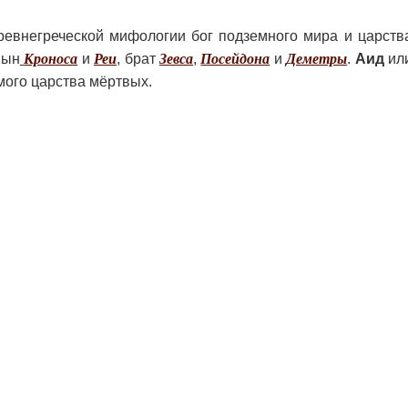
древнегреческой мифологии бог подземного мира и царств
Сын
Кроноса
и
Реи
, брат
Зевса
,
Посейдона
и
Деметры
.
Аид
или
мого царства мёртвых.