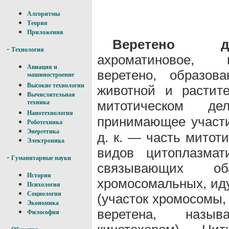
Алгоритмы
Теория
Приложения
Веретено д
-
Технология
ахроматиновое, 
Авиация и
веретено, образов
машиностроение
Высокие технологии
животной и растит
Вычислительная
митотическом де
техника
Нанотехнология
принимающее участ
Роботехника
Энергетика
д. к. — часть митоти
Электроника
видов цитоплазмат
-
Гуманитарные науки
связывающих 
История
хромосомальных, ид
Психология
Социология
(участок хромосомы,
Экономика
веретена, назыв
Философия
-