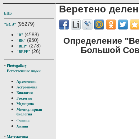
Веретено делен
БНБ
(95279)
"БСЭ"
(4588)
"В"
Определение "Ве
(950)
"ВЕ"
(278)
"ВЕР"
Большой Сов
(26)
"ВЕРЕ"
-
Photogallery
-
Естественные науки
Археология
Астрономия
Биология
Геология
Медицина
Молекулярная
биология
Физика
Химия
-
Математика