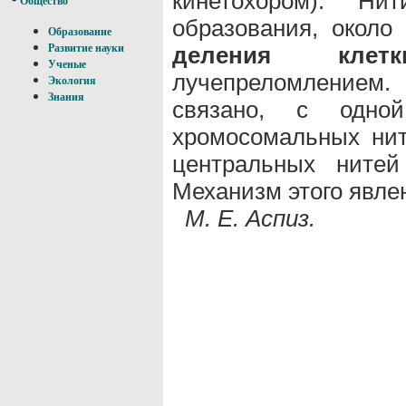
кинетохором). Н
Общество
образования, около
Образование
деления клетк
Развитие науки
Ученые
лучепреломление
Экология
Знания
связано, с одно
хромосомальных нит
центральных ните
Механизм этого явле
М. Е. Аспиз.