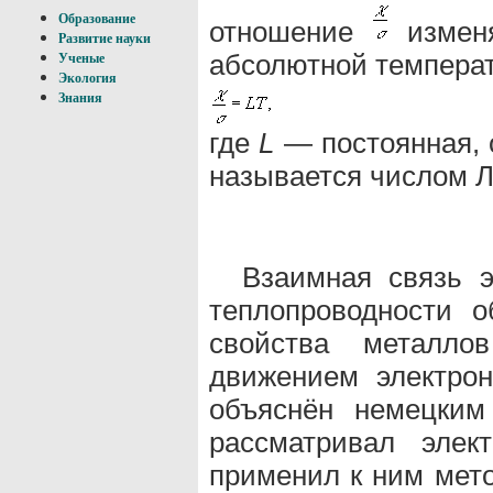
Образование
отношение
изменя
Развитие науки
абсолютной темпера
Ученые
Экология
Знания
где
L
— постоянная, 
называется числом Л
Взаимная связь э
теплопроводности о
свойства металло
движением электро
объяснён немецким
рассматривал элек
применил к ним мето