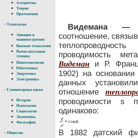
Алгоритмы
Теория
Приложения
-
Видемана — 
Технология
соотношение, связы
Авиация и
машиностроение
теплопроводность
Высокие технологии
Вычислительная
проводимость мет
техника
и Р. Франц
Видеман
Нанотехнология
Роботехника
1902) на основании
Энергетика
Электроника
данных установил
-
отношение
теплопр
Гуманитарные науки
проводимости s п
История
Психология
одинаково:
Социология
Экономика
Философия
В 1882 датский фи
-
Общество