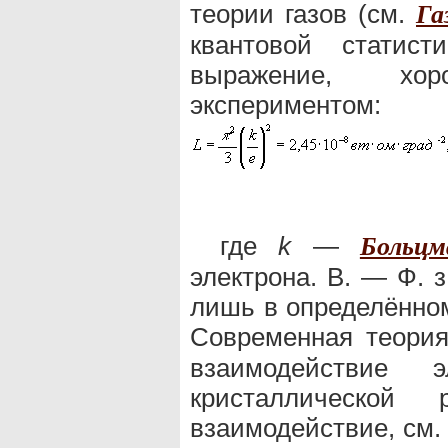
теории газов (см.
Га
квантовой стати
выражение, хо
экспериментом:
где
k
—
Больцм
электрона. В. — Ф. з
лишь в определённом
Современная теори
взаимодействие 
кристаллической р
взаимодействие, см