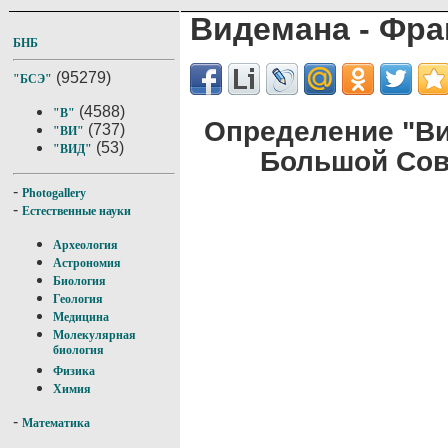
Видемана - Фра
БНБ
(95279)
"БСЭ"
(4588)
"В"
Определение "Ви
(737)
"ВИ"
(53)
"ВИД"
Большой Сов
-
Photogallery
-
Естественные науки
Археология
Астрономия
Биология
Геология
Медицина
Молекулярная
биология
Физика
Химия
-
Математика