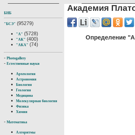
Академия Плат
БНБ
(95279)
"БСЭ"
(5728)
"А"
Определение "А
(400)
"АК"
(74)
"АКА"
-
Photogallery
-
Естественные науки
Археология
Астрономия
Биология
Геология
Медицина
Молекулярная биология
Физика
Химия
-
Математика
Алгоритмы