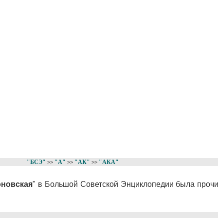
"БСЭ"
"А"
"АК"
"АКА"
>>
>>
>>
оновская
" в Большой Советской Энциклопедии была прочи