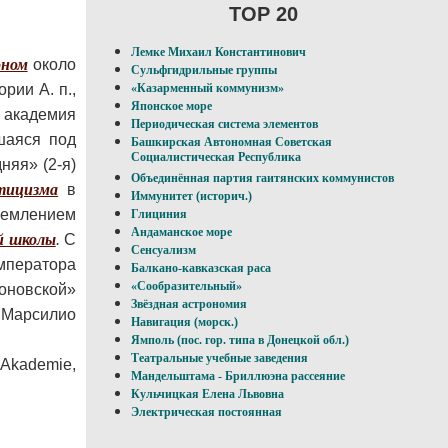
TOP 20
Лемке Михаил Константинович
ном
около
Сульфгидрильные группы
рии А. п.,
«Казарменный коммунизм»
Японское море
) академия
Периодическая система элементов
шаяся под
Башкирская Автономная Советская
Социалистическая Республика
яя» (2-я)
Объединённая партия гаитянских коммунистов
тицизма
в
Иммунитет (историч.)
тремлением
Глициния
Андаманское море
й школы
.
С
Сенсуализм
мператора
Балкано-кавказская раса
«Сообразительный»
новской»
Звёздная астрономия
 Марсилио
Навигация (морск.)
Ямполь (пос. гор. типа в Донецкой обл.)
Театральные учебные заведения
e Akademie,
Мандельштама - Бриллюэна рассеяние
Кульчицкая Елена Львовна
Электрическая постоянная