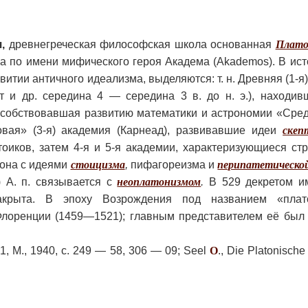
,
древнегреческая философская школа основанная
Плато
на по имени мифического героя Академа (Akademos). В исто
итии античного идеализма, выделяются: т. н. Древняя (1-я
т и др. середина 4 — середина 3 в. до н. э.), находив
собствовавшая развитию математики и астрономии «Средн
овая» (3-я) академия (Карнеад), развивавшие идеи
скеп
тоиков, затем 4-я и 5-я академии, характеризующиеся с
она с идеями
стоицизма
,
пифагореизма и
перипатетическо
 А. п. связывается с
неоплатонизмом
.
В 529 декретом и
крыта. В эпоху Возрождения под названием «плато
Флоренции (1459—1521); главным представителем её был
, М., 1940, с. 249 — 58, 306 — 09; Seel
O
., Die Platonisch