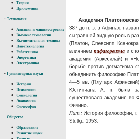
Теория
Приложения
-
Технология
Академия Платоновская
387 до н. э. в Афинах; назва
Авиация и машиностроение
сыгравшей видную роль в разв
Высокие технологии
Вычислительная техника
(Платон, Спевсипп Ксенокра
Нанотехнология
влиянием
пифагореизма
и спо
Роботехника
Энергетика
академия (Аркесилай) и «Н
Электроника
борьбе против догматизма с
-
Гуманитарные науки
объединить философию Плат
4—5 вв. (Плутарх Афинский)
История
Юстиниана А. п. была за
Психология
Социология
существовала академия во 
Экономика
Фичино.
Философия
Лит.:
История философии, т. 1
-
Общество
Stuttg., 1953.
Образование
Развитие науки
Ученые