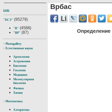
Врбас
БНБ
(95279)
"БСЭ"
(4588)
"В"
Определение 
(87)
"ВР"
-
Photogallery
-
Естественные науки
Археология
Астрономия
Биология
Геология
Медицина
Молекулярная
биология
Физика
Химия
-
Математика
Алгоритмы