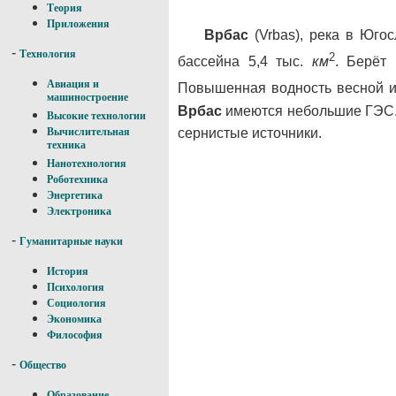
Теория
Приложения
Врбас
(Vrbas), река в Юго
-
Технология
2
бассейна 5,4 тыс.
км
. Берёт
Авиация и
Повышенная водность весной и
машиностроение
Врбас
имеются небольшие ГЭС
Высокие технологии
сернистые источники.
Вычислительная
техника
Нанотехнология
Роботехника
Энергетика
Электроника
-
Гуманитарные науки
История
Психология
Социология
Экономика
Философия
-
Общество
Образование