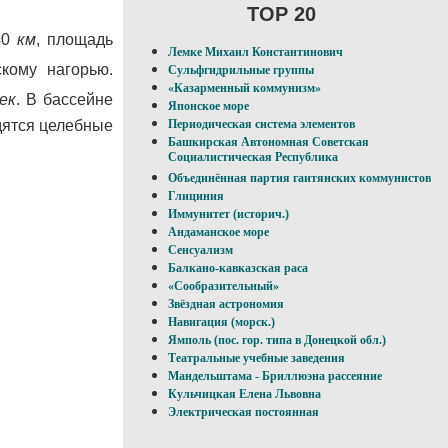
TOP 20
240
км
, площадь
Лемке Михаил Константинович
кому нагорью.
Сульфгидрильные группы
«Казарменный коммунизм»
сек
. В бассейне
Японское море
одятся целебные
Периодическая система элементов
Башкирская Автономная Советская
Социалистическая Республика
Объединённая партия гаитянских коммунистов
Глициния
Иммунитет (историч.)
Андаманское море
Сенсуализм
Балкано-кавказская раса
«Сообразительный»
Звёздная астрономия
Навигация (морск.)
Ямполь (пос. гор. типа в Донецкой обл.)
Театральные учебные заведения
Мандельштама - Бриллюэна рассеяние
Кульчицкая Елена Львовна
Электрическая постоянная