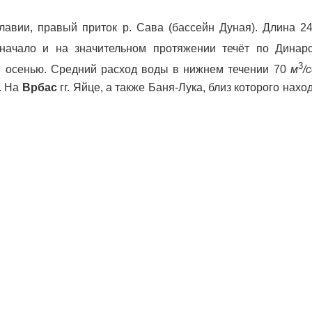
славии, правый приток р. Сава (бассейн Дуная). Длина 
 начало и на значительном протяжении течёт по Динарс
3
 осенью. Средний расход воды в нижнем течении 70
м
/
. На
Врбас
гг. Яйце, а также Баня-Лука, близ которого нах