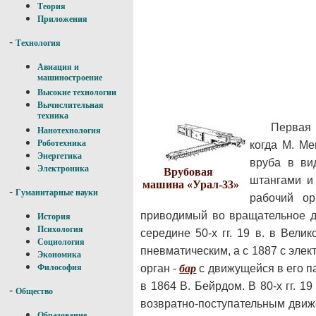
Теория
Приложения
-
Технология
Авиация и
машиностроение
Высокие технологии
Вычислительная
техника
Первая 
Нанотехнология
Роботехника
когда М. Ме
Энергетика
вруба в ви
Электроника
Врубовая
штангами и
машина «Урал-33»
-
Гуманитарные науки
рабочий о
приводимый во вращательное д
История
Психология
середине 50-х гг. 19 в. в Вел
Социология
пневматическим, а с 1887 с эл
Экономика
орган -
бар
с движущейся в его п
Философия
в 1864 В. Бейрдом. В 80-х гг. 
-
Общество
возвратно-поступательным движ
Образование