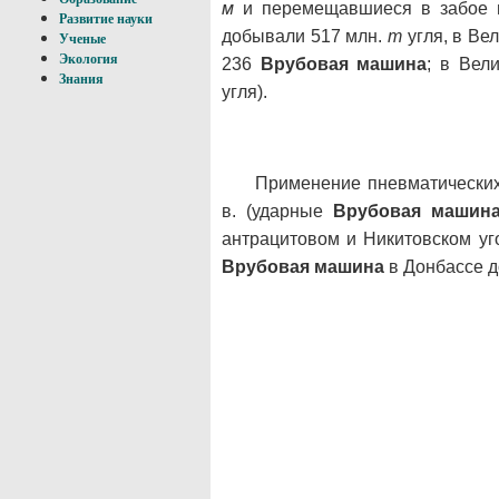
м
и перемещавшиеся в забое п
Развитие науки
добывали 517 млн.
т
угля, в Ве
Ученые
Экология
236
Врубовая машина
; в Вел
Знания
угля).
Применение пневматически
в. (ударные
Врубовая машин
антрацитовом и Никитовском уг
Врубовая машина
в Донбассе д