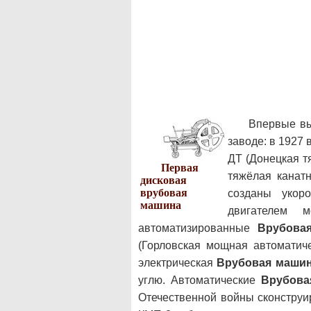
Впервые в
заводе: в 1927
ДТ (Донецкая т
Первая
тяжёлая канат
дисковая
врубовая
созданы уко
машина
двигателем 
автоматизированные
Врубова
(Горловская мощная автоматич
электрическая
Врубовая маши
углю. Автоматические
Врубова
Отечественной войны сконстру