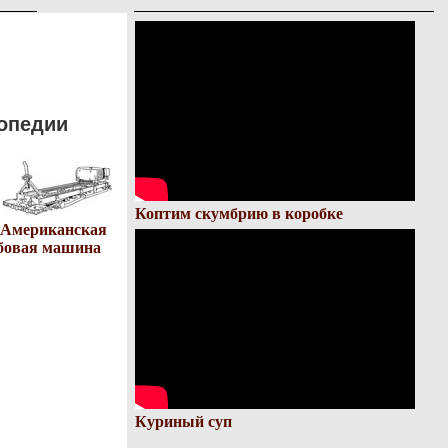
опедии
Коптим скумбрию в коробке
Американская
бовая машина
Куриный суп