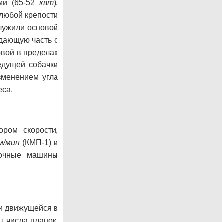
ми (65-52
квт
),
 любой крепости
лужили основой
одающую часть с
вой в пределах
ведущей собачки
зменением угла
еса.
ром скорости,
м/мин
(КМП-1) и
зочные машины
и движущейся в
т числа планок,