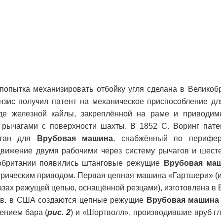
попытка механизировать отбойку угля сделана в Великобр
нзис получил патент на механическое приспособление дл
де железной кайлы, закреплённой на раме и приводим
 рычагами с поверхности шахты. В 1852 С. Воринг пате
рган для
Врубовая машина
, снабжённый по перифе
вижение двумя рабочими через систему рычагов и шесте
икобритании появились штанговые режущие
Врубовая ма
ектрическим приводом. Первая цепная машина «Гартшери» 
азах режущей цепью, оснащённой резцами), изготовлена в
19 в. в США создаются цепные режущие
Врубовая машина
ением бара (
рис. 2
) и «Шортволл», производившие вруб гл