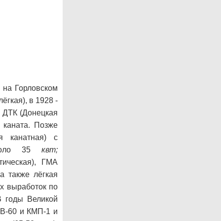
 на Горловском
ёгкая), в 1928 -
а
ДТК (Донецкая
 каната. Позже
я канатная) с
около 35
квт;
ическая), ГМА
 а также лёгкая
х выработок по
В годы Великой
-60 и КМП-1 и