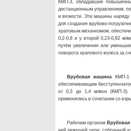
КМП-3, обладавшие повышенны
дистанционным управлением, по
и вязкости. Эти машины наряду
для создания врубово-погрузоч
храповым механизмом, обеспечи
0,2-0,8 и у второй 0,23-0,92
м/м
путём увеличения или уменьше
поворота храпового колеса за сч
Врубовая машина
КМП-1 
обеспечивающим бесступенчатое
от 0,3 до 1,4
м/мин
(КМП-3).
применялись в сочетании со взр
Рабочим органом
Врубовая
ней режущей цепи, собранной из