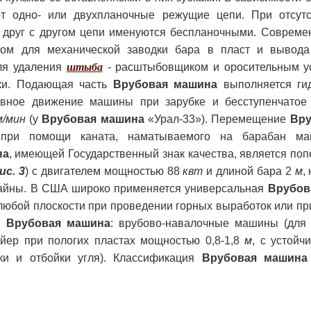
ют одно- или двухпланочные режущие цепи. При отсут
 друг с другом цепи именуются беспланочными. Соврем
вом для механической заводки бара в пласт и вывода
ля удаления
штыба
- расштыбовщиком и оросительным у
ки. Подающая часть
Врубовая машина
выполняется ги
авное движение машины при зарубке и бесступенчатое
м/мин
(у
Врубовая машина
«Урал-33»). Перемещение
Вру
 при помощи каната, наматываемого на барабан м
на
, имеющей Государственный знак качества, является по
ис. 3
) с двигателем мощностью 88
квт
и длиной бара 2
м
,
байны. В США широко применяется универсальная
Врубов
любой плоскости при проведении горных выработок или пр
ти
Врубовая машина
: врубово-навалочные машины (для 
ейер при пологих пластах мощностью 0,8-1,8
м
, с устойч
ки и отбойки угля). Классификация
Врубовая машина