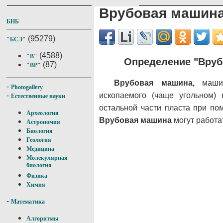
Врубовая машин
БНБ
(95279)
"БСЭ"
(4588)
"В"
Определение "Вруб
(87)
"ВР"
Врубовая машина,
маши
-
Photogallery
ископаемого (чаще угольном) 
-
Естественные науки
остальной части пласта при по
Археология
Врубовая машина
могут работат
Астрономия
Биология
Геология
Медицина
Молекулярная
биология
Физика
Химия
-
Математика
Алгоритмы