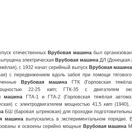
ыпуск отечественных
Врубовая машина
был организован
 выпущена электрическая
Врубовая машина
ДЛ (Донецкая л
яжёлая), с 1932 начат серийный выпуск
Врубовая машин
ная) с передвижением вдоль забоя при помощи тягового
роченные
Врубовая машина
ГТК (Горловская тяжёла
мощностью 22-25
квт
; ГТК-35 с двигателем 
я машина
ГТА-1 и ГТА-2 (Горловская тяжёлая автомат
еская) с электродвигателем мощностью 41,5
квт
(1940),
на
БШ (баровая штрековая) для проходки подготовительны
я машина
выпускались в экспериментальном порядке. 
ированы и освоены серийно мощные
Врубовая машина
МВ