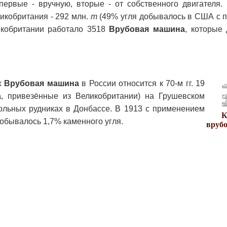
ервые - вручную, вторые - от собственного двигателя
ликобритания - 292 млн.
т
(49% угля добывалось в США с 
икобритании работало 3518
Врубовая машина
, которые
х
Врубовая машина
в России относится к 70-м гг. 19
а
, привезённые из Великобритании) на Грушевском
ольных рудниках в Донбассе. В 1913 с применением
К
обывалось 1,7% каменного угля.
вруб