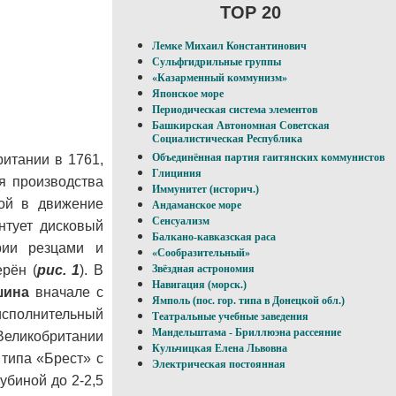
TOP 20
Лемке Михаил Константинович
Сульфгидрильные группы
«Казарменный коммунизм»
Японское море
Периодическая система элементов
Башкирская Автономная Советская
Социалистическая Республика
Объединённая партия гаитянских коммунистов
итании в 1761,
Глициния
я производства
Иммунитет (историч.)
ой в движение
Андаманское море
Сенсуализм
нтует дисковый
Балкано-кавказская раса
рии резцами и
«Сообразительный»
рён (
рис. 1
). В
Звёздная астрономия
Навигация (морск.)
шина
вначале с
Ямполь (пос. гор. типа в Донецкой обл.)
(исполнительный
Театральные учебные заведения
Мандельштама - Бриллюэна рассеяние
 Великобритании
Кульчицкая Елена Львовна
типа «Брест» с
Электрическая постоянная
убиной до 2-2,5