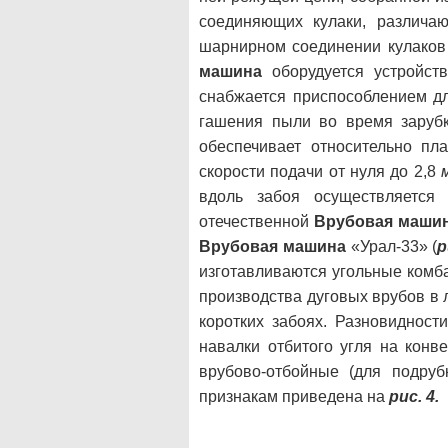
соединяющих кулаки, различа
шарнирном соединении кулаков
машина
оборудуется устройст
снабжается приспособлением д
гашения пыли во время заруб
обеспечивает относительно пл
скорости подачи от нуля до 2,8
вдоль забоя осуществляется
отечественной
Врубовая маши
Врубовая машина
«Урал-33» (
р
изготавливаются угольные ком
производства дуговых врубов в 
коротких забоях. Разновиднос
навалки отбитого угля на конв
врубово-отбойные (для подруб
признакам приведена на
рис. 4.