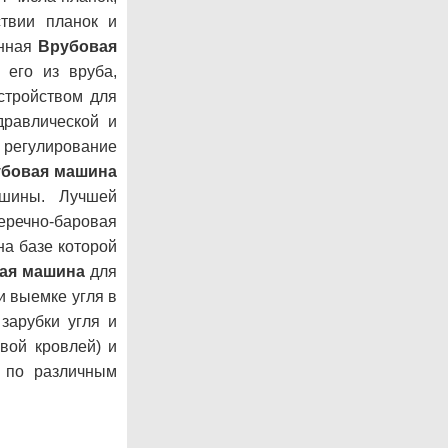
ствии планок и
енная
Врубовая
 его из вруба,
стройством для
дравлической и
 регулирование
бовая машина
ашины. Лучшей
перечно-баровая
 на базе которой
ая машина
для
и выемке угля в
зарубки угля и
ивой кровлей) и
по различным