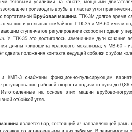
ми тяговыми усилиями на канате, мощными двигателя
зволявшие производить врубы в пластах угля практически
 с портативной
Врубовая машина
ГТК-3М долгое время с
ных машин и угольных комбайнов. ГТК-35 и МВ-60 имели п
вающим ступенчатое регулирование скорости подачи у пер
ин
. У ГТК-35 это достигалось изменением дуги качания 
ния длины кривошипа храпового механизма; у МВ-60 - и
ёт сдвига положения контакта ведущей собачки с зубом кол
и КМП-3 снабжены фрикционно-пульсирующим вариато
 регулирование рабочей скорости подачи от нуля до 0,86
 Изготовленные на основе этих машин врубово-погру
ывной отбойкой угля.
 машина
является бар, состоящий из направляющей рамы 
 кулаков со вставленными в них зубками. В зависимости о