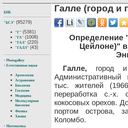
Галле (город и 
БНБ
(95279)
"БСЭ"
(5381)
"Г"
Определение "
(1008)
"ГА"
(220)
"ГАЛ"
Цейлоне)" 
(43)
"ГАЛЛ"
Эн
-
Photogallery
-
Естественные науки
Галле,
город и 
Административный 
Археология
Астрономия
тыс. жителей (1966
Биология
Геология
переработка с.-х.
Медицина
кокосовых орехов. Д
Молекулярная
биология
портом острова, з
Физика
Химия
Коломбо.
-
Математика