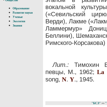
Общество
вокальной культур
Образование
(«Севильский цирю
Развитие науки
Ученые
Верди), Лакме («Лак
Экология
Знания
Ламмермур» Донице
Беллини), Шемаханск
Римского-Корсакова) 
Лит.:
Тимохин В.
певцы, М., 1962;
M
La
song,
.
., 1945.
N
Y
"БСЭ"
"
>>