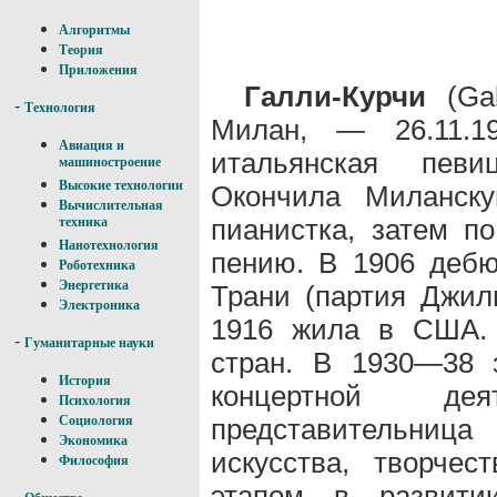
Алгоритмы
Теория
Приложения
Галли-Курчи
(Gal
-
Технология
Милан, — 26.11.19
Авиация и
итальянская певиц
машиностроение
Высокие технологии
Окончила Миланску
Вычислительная
пианистка, затем п
техника
Нанотехнология
пению. В 1906 дебю
Роботехника
Энергетика
Трани (партия Джил
Электроника
1916 жила в США. 
-
Гуманитарные науки
стран. В 1930—38 
История
концертной дея
Психология
представительни
Социология
Экономика
искусства, творче
Философия
этапом в развити
-