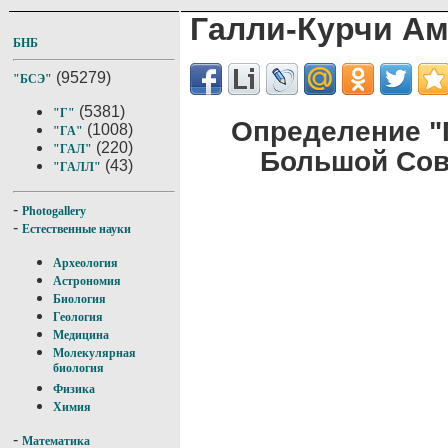
Галли-Курчи А
БНБ
(95279)
"БСЭ"
(5381)
"Г"
Определение "
(1008)
"ГА"
(220)
"ГАЛ"
Большой Сов
(43)
"ГАЛЛ"
-
Photogallery
-
Естественные науки
Археология
Астрономия
Биология
Геология
Медицина
Молекулярная
биология
Физика
Химия
-
Математика