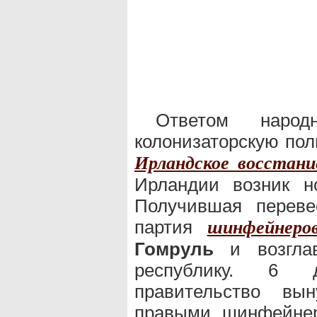
Ответом наро
колонизаторскую пол
Ирландское восстани
Ирландии возник н
Получившая переве
партия
шинфейнеро
Гомруль
и возглав
республику. 6 д
правительство вы
правыми шинфейнер