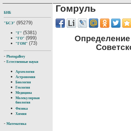
Гомруль
БНБ
(95279)
"БСЭ"
(5381)
"Г"
Определение
(999)
"ГО"
(73)
"ГОМ"
Советск
-
Photogallery
-
Естественные науки
Археология
Астрономия
Биология
Геология
Медицина
Молекулярная
биология
Физика
Химия
-
Математика