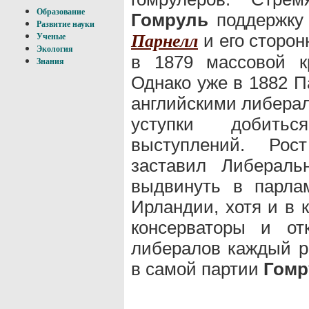
Образование
Гомруль
поддержку 
Развитие науки
и его сторо
Парнелл
Ученые
Экология
в 1879 массовой к
Знания
Однако уже в 1882 П
английскими либерал
уступки добитьс
выступлений. Рос
заставил Либерал
выдвинуть в парл
Ирландии, хотя и в 
консерваторы и от
либералов каждый р
в самой партии
Гомр