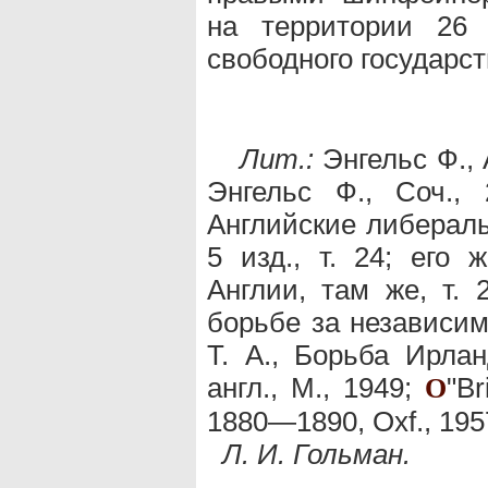
на территории 26 
свободного государст
Лит.:
Энгельс Ф., 
Энгельс Ф., Соч., 
Английские либералы
5 изд., т. 24; его 
Англии, там же, т. 
борьбе за независимо
Т. А., Борьба Ирлан
англ., М., 1949;
"Br
O
1880—1890, Oxf., 195
Л. И. Гольман.