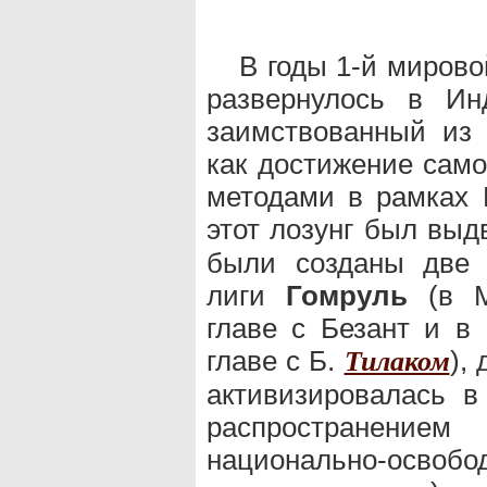
В годы 1-й миров
развернулось в И
заимствованный из 
как достижение сам
методами в рамках 
этот лозунг был выд
были созданы две 
лиги
Гомруль
(в М
главе с Безант и в
главе с Б.
),
Тилаком
активизировалась в
распространени
национально-освобо