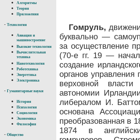
Алгоритмы
Теория
Приложения
-
Гомруль,
движение
Технология
буквально — самоуп
Авиация и
машиностроение
за осуществление п
Высокие технологии
Вычислительная
(70-е гг. 19 — нача
техника
создание ирландско
Нанотехнология
Роботехника
органов управления 
Энергетика
Электроника
верховной власти 
-
автономии Ирланди
Гуманитарные науки
либералом И. Батто
История
Психология
основана Ассоциац
Социология
преобразованная в 1
Экономика
Философия
1874 в английск
-
Общество
гомрулеров. Стрем