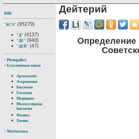
Дейтерий
БНБ
(95279)
"БСЭ"
(4137)
"Д"
Определение 
(940)
"ДЕ"
(47)
"ДЕЙ"
Советск
-
Photogallery
-
Естественные науки
Археология
Астрономия
Биология
Геология
Медицина
Молекулярная
биология
Физика
Химия
-
Математика