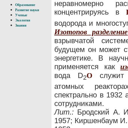
неравномерно ра
Образование
концентрируясь в
Развитие науки
Ученые
Экология
водорода и многосту
Знания
Изотопов разделение
взрывчатой сист
будущем он может с
энергетике. В нау
применяется как
и
вода D
служит 
O
2
атомных реактор
спектрально в 1932 
сотрудниками.
Лит.:
Бродский А. И.
1957; Киршенбаум И., 