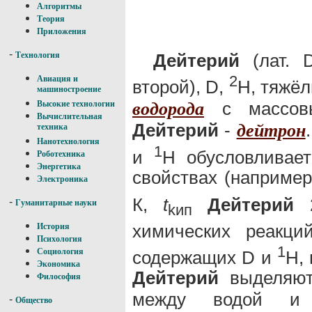
Алгоритмы
Теория
Приложения
-
Дейтерий
(лат. D
Технология
2
Авиация и
второй), D,
Н, тяжё
машиностроение
с массовы
водорода
Высокие технологии
Вычислительная
Дейтерий
-
дейтрон
техника
Нанотехнология
1
и
Н обусловливае
Роботехника
Энергетика
свойствах (наприме
Электроника
К,
t
Дейтерий
2
-
Гуманитарные науки
kип
химических реакци
История
Психология
1
Социология
содержащих D и
Н,
Экономика
Дейтерий
выделяют
Философия
между водой и 
-
Общество