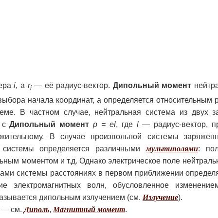
мера
i
, а
r
— её радиус-вектор.
Дипольный момент
нейтра
i
 выбора начала координат, а определяется относительным
теме. В частном случае, нейтральная система из двух з
ь с
Дипольный момент
р = el
, где
l
— радиус-вектор, п
ожительному. В случае произвольной системы заряжен
т системы определяется различными
мультиполями
: по
льным моментом и т.д. Однако электрическое поле нейтраль
ами системы расстояниях в первом приближении определя
е электромагнитных волн, обусловленное изменени
азывается дипольным излучением (см.
Излучение
).
 — см.
Диполь
,
Магнитный момент
.