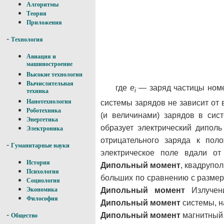
Алгоритмы
Теория
Приложения
-
Технология
Авиация и
машиностроение
Высокие технологии
Вычислительная
где
e
— заряд частицы но
i
техника
Нанотехнология
системы зарядов не зависит от
Роботехника
(и величинами) зарядов в сис
Энергетика
образует электрический дипол
Электроника
отрицательного заряда к пол
-
Гуманитарные науки
электрическое поле вдали о
История
Дипольный момент
, квадрупо
Психология
больших по сравнению с размер
Социология
Экономика
Дипольный момент
Излучени
Философия
Дипольный момент
системы, н
-
Дипольный момент
магнитный
Общество