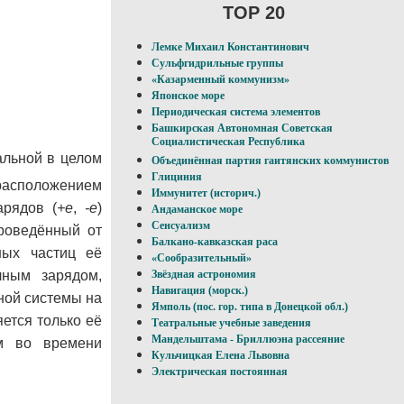
TOP 20
Лемке Михаил Константинович
Сульфгидрильные группы
«Казарменный коммунизм»
Японское море
Периодическая система элементов
Башкирская Автономная Советская
Социалистическая Республика
льной в целом
Объединённая партия гаитянских коммунистов
Глициния
 расположением
Иммунитет (историч.)
арядов (
+е
,
-е
)
Андаманское море
Сенсуализм
роведённый от
Балкано-кавказская раса
ных частиц её
«Сообразительный»
лным зарядом,
Звёздная астрономия
Навигация (морск.)
ной системы на
Ямполь (пос. гор. типа в Донецкой обл.)
ется только её
Театральные учебные заведения
Мандельштама - Бриллюэна рассеяние
ем во времени
Кульчицкая Елена Львовна
Электрическая постоянная