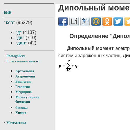
Дипольный моме
БНБ
(95279)
"БСЭ"
(4137)
"Д"
Определение "Дипо
(710)
"ДИ"
(42)
"ДИП"
Дипольный
момент
электр
системы заряженных частиц.
Ди
-
Photogallery
-
Естественные науки
Археология
Астрономия
Биология
Геология
Медицина
Молекулярная
биология
Физика
Химия
-
Математика