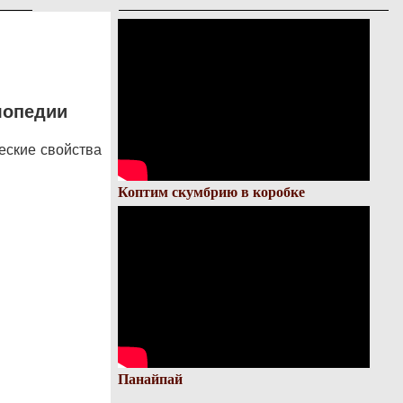
лопедии
еские свойства
Коптим скумбрию в коробке
Панайпай