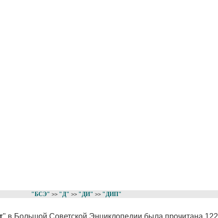
"БСЭ"
"Д"
"ДИ"
"ДИП"
>>
>>
>>
т
" в Большой Советской Энциклопедии была прочитана 122