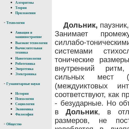
Алгоритмы
Теория
Приложения
-
Дольник,
паузник,
Технология
Занимает промеж
Авиация и
машиностроение
силлабо-тоничес
Высокие технологии
Вычислительная
системами стихо
техника
тонические размер
Нанотехнология
Роботехника
внутренний ритм,
Энергетика
Электроника
сильных мест 
-
(междуиктовых ин
Гуманитарные науки
соответствуют, как 
История
Психология
- безударные. Но о
Социология
Экономика
в
Дольник
, в отл
Философия
размеров, не по
-
Общество
колеблется в диап