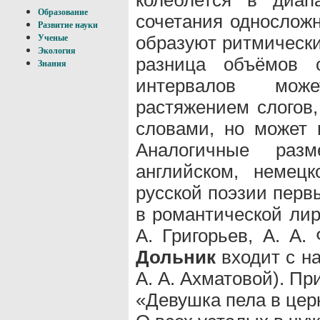
Образование
сочетания однослож
Развитие науки
образуют ритмическ
Ученые
Экология
разница объёмов 
Знания
интервалов може
растяжением слогов,
словами, но может 
Аналогичные раз
английском, немец
русской поэзии пер
в романтической лир
А. Григорьев, А. А.
Дольник
входит с на
А. А. Ахматовой). П
«Девушка пела в цер