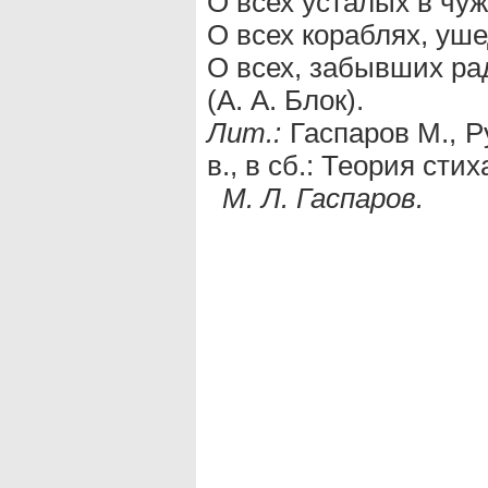
О всех усталых в чу
О всех кораблях, уш
О всех, забывших ра
(А. А. Блок).
Лит.:
Гаспаров М., Р
в., в сб.: Теория стиха
М. Л. Гаспаров.