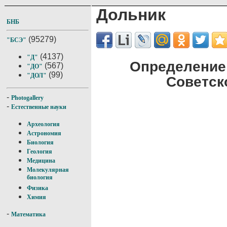
Дольник
БНБ
(95279)
"БСЭ"
(4137)
"Д"
Определение
(567)
"ДО"
(99)
"ДОЛ"
Советск
-
Photogallery
-
Естественные науки
Археология
Астрономия
Биология
Геология
Медицина
Молекулярная
биология
Физика
Химия
-
Математика