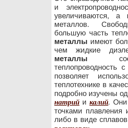
и электропроводно
увеличиваются, а 
металлов. Свобо
большую часть тепл
металлы
имеют боле
чем жидкие диэл
металлы
соедин
теплопроводность 
позволяет исполь
теплотехнике в каче
подробно изучены о
и
.
Они 
натрий
калий
точками плавления 
либо в виде сплавов