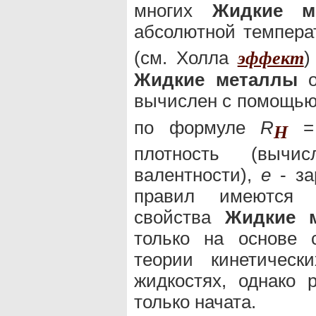
многих
Жидкие м
абсолютной темпера
(cм. Холла
)
эффект
Жидкие металлы
о
вычислен с помощью
по формуле
R
=
H
плотность (вычи
валентности),
е
- за
правил имеются и
свойства
Жидкие 
только на основе с
теории кинетическ
жидкостях, однако 
только начата.