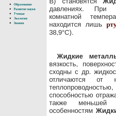
В) становятся
Жи
Образование
давлениях. При 
Развитие науки
Ученые
комнатной темпер
Экология
находится лишь
рт
Знания
38,9°С).
Жидкие металл
вязкость, поверхно
сходны с др. жидкос
отличаются от н
теплопроводност
способностью отража
также меньшей 
особенностям
Жидк