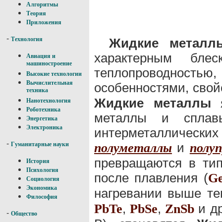
Алгоритмы
Теория
Приложения
-
Жидкие металл
Технология
характерным бле
Авиация и
машиностроение
теплопроводностью
Высокие технологии
Вычислительная
особенностями, сво
техника
Жидкие металлы
я
Нанотехнология
Роботехника
металлы и сплав
Энергетика
Электроника
интерметаллическ
-
и
полуметаллы
полу
Гуманитарные науки
превращаются в тип
История
Психология
после плавления (
G
Социология
Экономика
нагревании выше те
Философия
,
,
и др
Pb
Te
Pb
Se
Zn
Sb
-
Общество