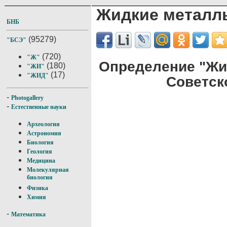
Жидкие металл
БНБ
(95279)
"БСЭ"
(720)
"Ж"
Определение "Жи
(180)
"ЖИ"
(17)
"ЖИД"
Советск
-
Photogallery
-
Естественные науки
Археология
Астрономия
Биология
Геология
Медицина
Молекулярная
биология
Физика
Химия
-
Математика