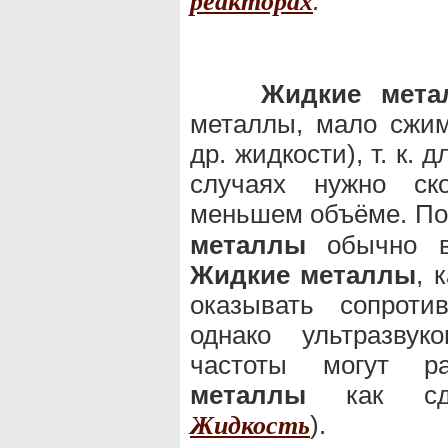
.
реакторах
Жидкие мета
металлы, мало сжим
др. жидкости), т. к.
случаях нужно ско
меньшем объёме. П
металлы
обычно вы
Жидкие металлы
, 
оказывать сопроти
однако ультразву
частоты могут р
металлы
как сдв
).
Жидкость