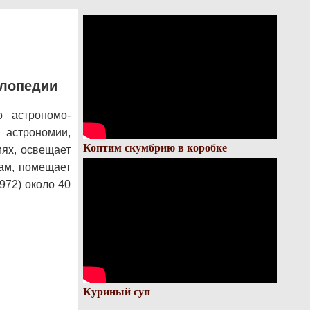
клопедии
 астрономо-
 астрономии,
Коптим скумбрию в коробке
иях, освещает
ам, помещает
972) около 40
Куриный суп