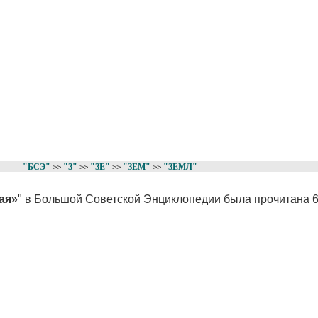
"БСЭ"
"З"
"ЗЕ"
"ЗЕМ"
"ЗЕМЛ"
>>
>>
>>
>>
ая»
" в Большой Советской Энциклопедии была прочитана 6