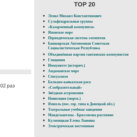
TOP 20
Лемке Михаил Константинович
Сульфгидрильные группы
«Казарменный коммунизм»
Японское море
Периодическая система элементов
Башкирская Автономная Советская
Социалистическая Республика
Объединённая партия гаитянских коммунистов
Глициния
Иммунитет (историч.)
Андаманское море
Сенсуализм
Балкано-кавказская раса
02 раз
«Сообразительный»
Звёздная астрономия
Навигация (морск.)
Ямполь (пос. гор. типа в Донецкой обл.)
Театральные учебные заведения
Мандельштама - Бриллюэна рассеяние
Кульчицкая Елена Львовна
Электрическая постоянная