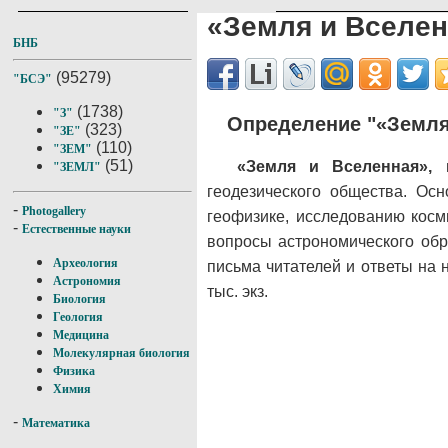
«Земля и Вселе
БНБ
(95279)
"БСЭ"
(1738)
"З"
Определение "«Земля
(323)
"ЗЕ"
(110)
"ЗЕМ"
(51)
«Земля и Вселенная»,
н
"ЗЕМЛ"
геодезического общества. Осн
-
Photogallery
геофизике, исследованию косм
-
Естественные науки
вопросы астрономического обр
Археология
письма читателей и ответы на н
Астрономия
тыс. экз.
Биология
Геология
Медицина
Молекулярная биология
Физика
Химия
-
Математика