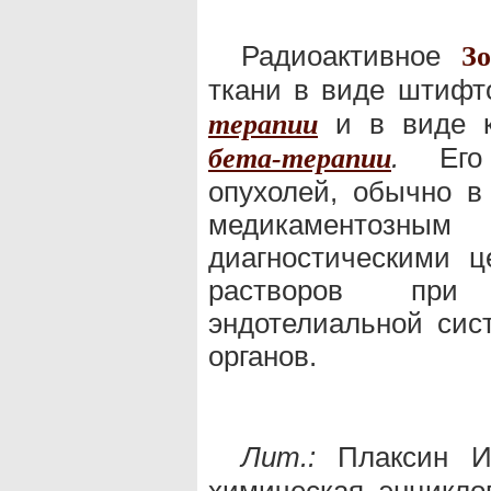
Радиоактивное
З
ткани в виде штифто
и в виде к
терапии
.
Его 
бета-терапии
опухолей, обычно в
медикаментозны
диагностическими 
растворов при 
эндотелиальной сист
органов.
Лит.:
Плаксин И
химическая энциклоп