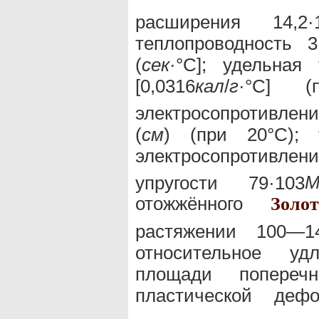
расширения 14,2·
теплопроводность 
(
сек
·°С]; удельная
[0,0316
кал
/
г
·°С] (
электросопротивлени
(
см
) (при 20°С); 
электросопротивлен
упругости 79·103
М
отожжённого
Золот
растяжении 100—
относительное у
площади попереч
пластической деф