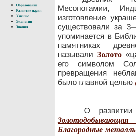
Образование
Месопотамии, Ин
Развитие науки
изготовление украш
Ученые
Экология
существовали за 3
Знания
упоминается в Библи
памятниках древ
называли
«ца
Золото
его символом С
превращения небл
было главной целью
О развити
Золотодобывающ
Благородные металл