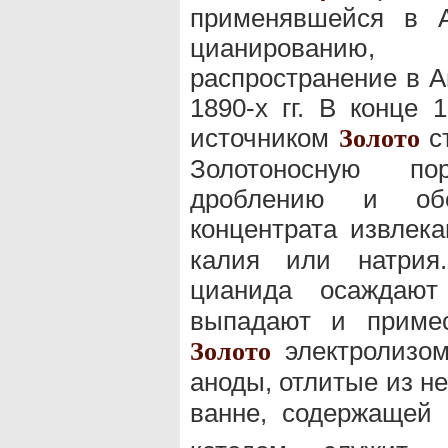
применявшейся в А
цианированию,
распространение в А
1890-х гг. В конце
источником
ст
Золото
Золотоносную по
дроблению и обо
концентрата извлек
калия или натрия.
цианида осажда
выпадают и примес
электролизом
Золото
аноды, отлитые из н
ванне, содержащей