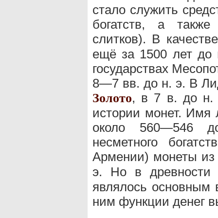
стало служить средс
богатств, а такж
слитков). В качеств
ещё за 1500 лет до 
государствах Месопо
8—7 вв. до н. э. В 
, в 7 в. до н
Золото
истории монет. Имя 
около 560—546 д
несметного богатс
Армении) монеты и
э. Но в древности
являлось основным 
ним функции денег в