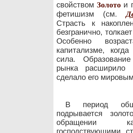
свойством
и 
Золото
фетишизм (см.
Д
Страсть к накопле
безгранично, толкае
Особенно возра
капитализме, когда
сила. Образование
рынка расширило
сделало его мировым
В период обще
подрывается золот
обращении кап
господствующими с