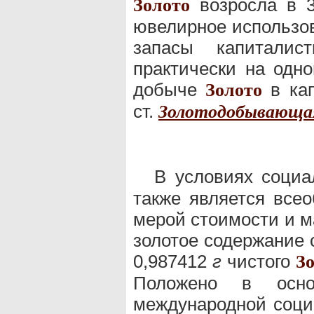
возросла в 3
Золото
ювелирное использов
запасы капиталист
практически на одно
добыче
в кап
Золото
ст.
Золотодобывающа
В условиях социа
также является все
мерой стоимости и м
золотое содержание 
0,987412
г
чистого
З
Положено в осно
международной соци