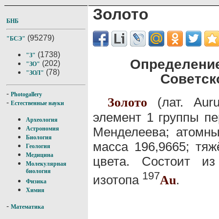
Золото
БНБ
(95279)
"БСЭ"
(1738)
"З"
Определение
(202)
"ЗО"
(78)
"ЗОЛ"
Советск
-
Photogallery
(лат. Aur
Золото
-
Естественные науки
элемент 1 группы п
Археология
Менделеева; атомны
Астрономия
Биология
масса 196,9665; тя
Геология
Медицина
цвета. Состоит из
Молекулярная
биология
197
изотопа
.
Au
Физика
Химия
-
Математика