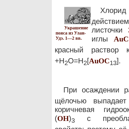
Хлори
действием
Украшение
листочки
пояса из Улан-
иглы
Au
C
Удэ. 1—2 вв.
красный раствор 
+Н
О=Н
[
].
Au
O
C
2
2
13
При осаждении 
щёлочью выпадает
коричневая гидро
(
)
c преобл
O
H
3