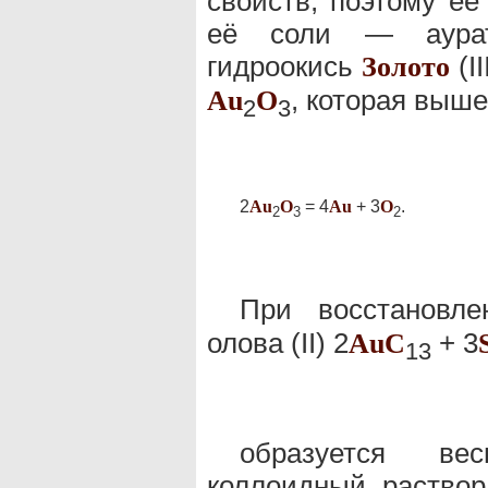
свойств; поэтому её
её соли — аурата
гидроокись
(I
Золото
, которая выше
Au
O
2
3
2
Au
O
= 4
Au
+ 3
O
.
2
3
2
При восстановл
олова (II) 2
+ 3
Au
C
1
3
образуется ве
коллоидный раство