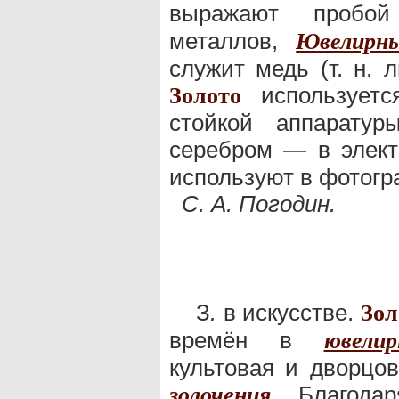
выражают проб
металлов,
Ювелирн
служит медь (т. н. 
используетс
Золото
стойкой аппарату
серебром — в элект
используют в фотогр
С. А. Погодин.
З
.
в искусстве.
Зол
времён в
ювели
культовая и дворцов
.
Благодаря
золочения