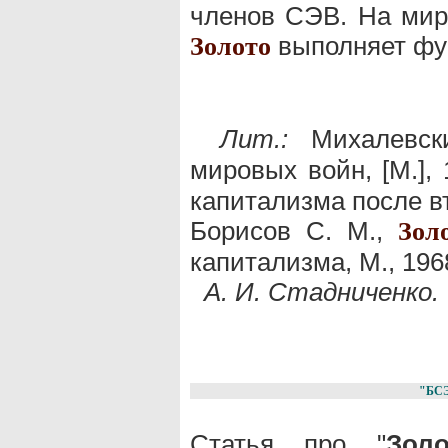
членов СЭВ. На мир
выполняет фу
Золото
Лит.:
Михалевск
мировых войн, [М.], 
капитализма после в
Борисов С. М.,
Зол
капитализма, М., 196
А. И. Стадниченко.
"БС
Статья про "
Золо