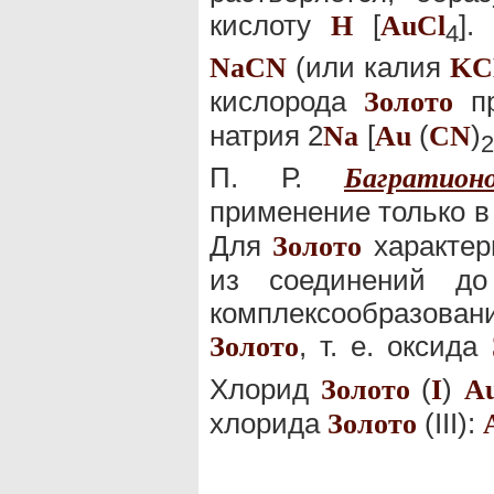
кислоту
[
].
H
Au
Cl
4
(или калия
Na
C
N
K
C
кислорода
пр
Золото
натрия 2
[
(
)
Na
Au
C
N
2
П. Р.
Багратион
применение только в 
Для
характер
Золото
из соединений до
комплексообразова
, т. е. оксида
Золото
Хлорид
(
)
Золото
I
A
хлорида
(III):
Золото