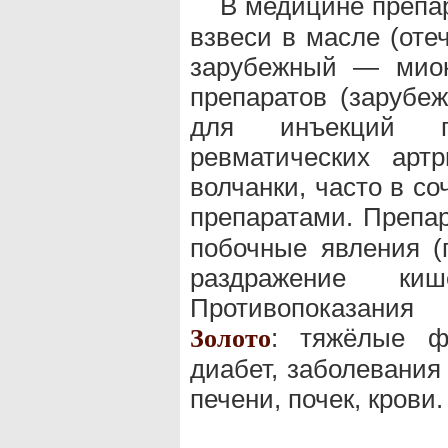
В медицине преп
взвеси в масле (оте
зарубежный — миок
препаратов (зарубе
для инъекций п
ревматических артр
волчанки, часто в с
препаратами. Преп
побочные явления (
раздражение ки
Противопоказания
: тяжёлые ф
Золото
диабет, заболевания
печени, почек, крови.