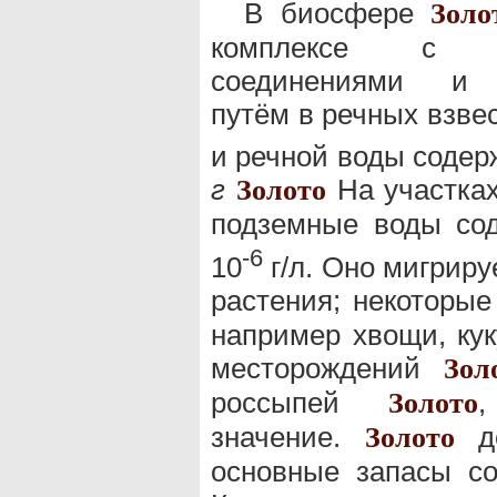
В биосфере
Золо
комплексе с ор
соединениями и 
путём в речных взве
и речной воды содер
г
На участках
Золото
подземные воды со
-6
10
г/л. Оно мигриру
растения; некоторы
например хвощи, кук
месторождений
Зол
россыпей
Золото
значение.
до
Золото
основные запасы с