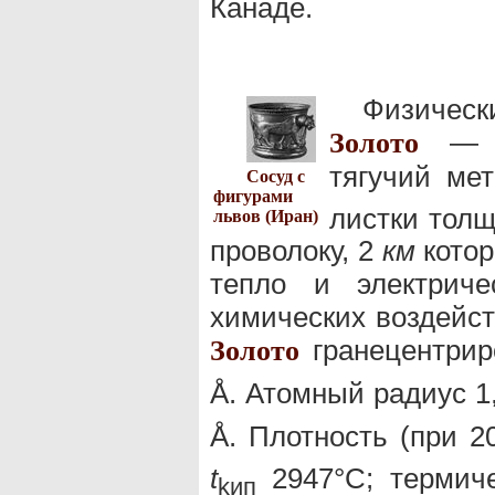
Канаде.
Физичес
— мя
Золото
тягучий ме
Сосуд с
фигурами
листки толщ
львов (Иран)
проволоку, 2
км
котор
тепло и электриче
химических воздейст
гранецентрир
Золото
Å. Атомный радиус 1
Å. Плотность (при 2
t
2947°С; термич
kип