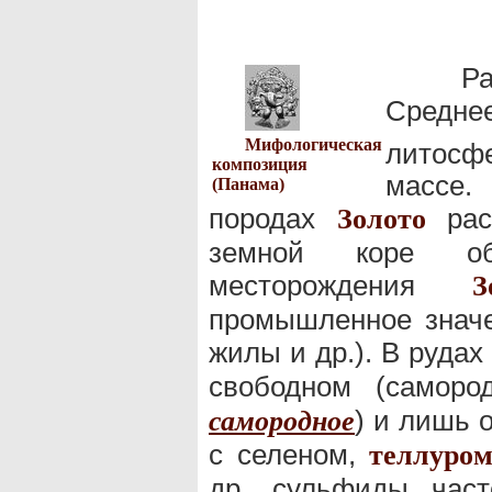
Ра
Средн
Мифологическая
литосф
композиция
массе.
(Панама)
породах
рас
Золото
земной коре обр
месторождения
З
промышленное значе
жилы и др.). В рудах
свободном (саморо
) и лишь 
самородное
с селеном,
теллуро
др. сульфиды час