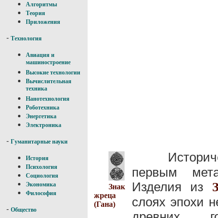
Алгоритмы
Теория
Приложения
-
Технология
Авиация и
машиностроение
Высокие технологии
Вычислительная
техника
Нанотехнология
Роботехника
Энергетика
Электроника
-
Гуманитарные науки
Истори
История
Психология
первым мета
Социология
Изделия из
Экономика
Знак
Философия
жреца
слоях эпохи не
(Гана)
-
Общество
древних г