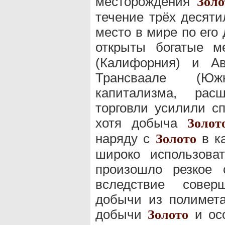
месторождения
Золо
течение трёх десяти
место в мире по его
открыты богатые 
(Калифорния) и Ав
Трансваале (Юж
капитализма, расш
торговли усилили с
хотя добыча
Золот
наряду с
в ка
Золото
широко использова
произошло резкое 
вследствие совер
добычи из полимета
добычи
и осо
Золото