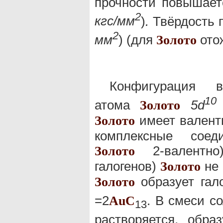
прочности повышае
2
кгс/мм
)
.
Твёрдость 
2
мм
) (для
отож
Золото
Конфигурация в
10
атома
5d
Золото
имеет валентн
Золото
комплексные соед
2-валентно
Золото
галогенов)
не 
Золото
образует гал
Золото
=2
. В смеси с
Au
C
13
растворяется, обра