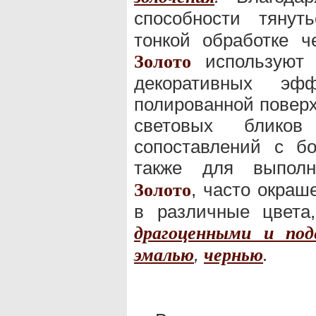
способности тяну
тонкой обработке че
используют 
Золото
декоративных эф
полированной повер
световых блико
сопоставлений с бо
также для выпол
, часто окраш
Золото
в различные цвета
драгоценными и по
,
.
эмалью
чернью