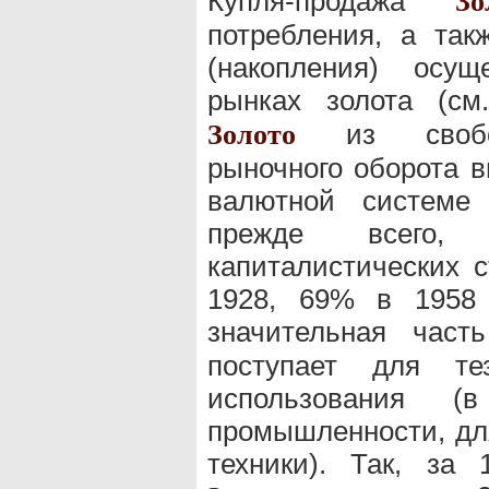
Купля-продажа
Зо
потребления, а так
(накопления) осущ
рынках золота (с
из свободн
Золото
рыночного оборота в
валютной системе 
прежде всего,
капиталистических 
1928, 69% в 1958
значительная час
поступает для те
использования (
промышленности, для
техники). Так, за