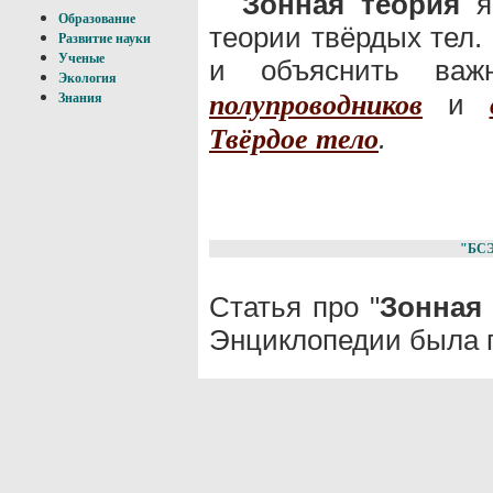
Зонная теория
яв
Образование
теории твёрдых тел.
Развитие науки
Ученые
и объяснить важ
Экология
и
полупроводников
Знания
.
Твёрдое тело
"БС
Статья про "
Зонная
Энциклопедии была п