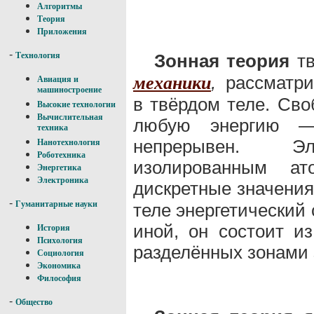
Алгоритмы
Теория
Приложения
-
Зонная теория
тв
Технология
,
рассматри
механики
Авиация и
машиностроение
в твёрдом теле. Сво
Высокие технологии
Вычислительная
любую энергию — 
техника
непрерывен. Эл
Нанотехнология
Роботехника
изолированным ат
Энергетика
Электроника
дискретные значения
-
Гуманитарные науки
теле энергетический
иной, он состоит и
История
Психология
разделённых зонами 
Социология
Экономика
Философия
-
Общество