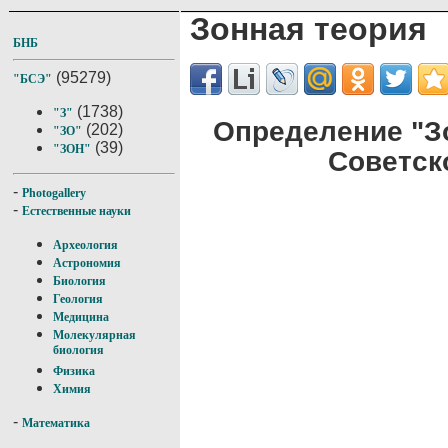
Зонная теория
БНБ
(95279)
"БСЭ"
(1738)
"З"
Определение "З
(202)
"ЗО"
(39)
"ЗОН"
Советск
-
Photogallery
-
Естественные науки
Археология
Астрономия
Биология
Геология
Медицина
Молекулярная
биология
Физика
Химия
-
Математика