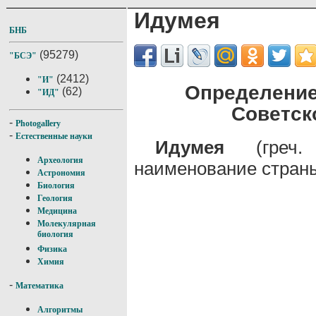
Идумея
БНБ
(95279)
"БСЭ"
(2412)
"И"
Определение
(62)
"ИД"
Советск
-
Photogallery
-
Естественные науки
Идумея
(греч. l
Археология
наименование стра
Астрономия
Биология
Геология
Медицина
Молекулярная
биология
Физика
Химия
-
Математика
Алгоритмы