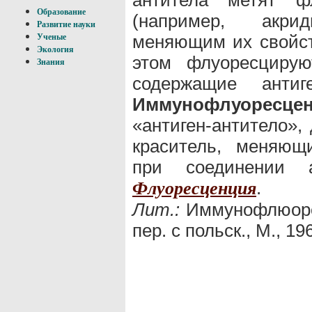
Образование
(например, акри
Развитие науки
меняющим их свойств
Ученые
Экология
этом флуоресцирую
Знания
содержащие анти
Иммунофлуоресце
«антиген-антитело»,
краситель, меняющ
при соединении 
.
Флуоресценция
Лит.:
Иммунофлюорес
пер. с польск., М., 19