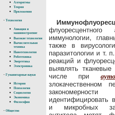
Алгоритмы
Теория
Приложения
-
Иммунофлуоресц
Технология
флуоресцентного
Авиация и
машиностроение
иммунологии, глав
Высокие технологии
Вычислительная
также в вирусологи
техника
паразитологии и т. 
Нанотехнология
Роботехника
реакций и флуоресц
Энергетика
Электроника
выявлять тканевые 
-
числе при
аут
Гуманитарные науки
злокачественном п
История
Психология
закономернос
Социология
Экономика
идентифицировать в
Философия
и микробных заб
-
Общество
антитела метят ф