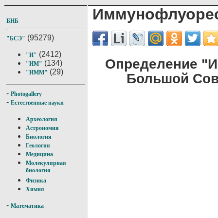
Иммунофлуоре
БНБ
(95279)
"БСЭ"
(2412)
"И"
Определение "
(134)
"ИМ"
(29)
"ИММ"
Большой Сов
-
Photogallery
-
Естественные науки
Археология
Астрономия
Биология
Геология
Медицина
Молекулярная
биология
Физика
Химия
-
Математика