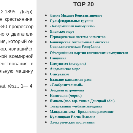
TOP 20
.1895, Дьёр),
Лемке Михаил Константинович
н крестьянина.
Сульфгидрильные группы
1840 профессор
«Казарменный коммунизм»
Японское море
ного двигателя
Периодическая система элементов
ия, который он
Башкирская Автономная Советская
Социалистическая Республика
бор, явившийся
Объединённая партия гаитянских коммунистов
кой всемирной
Глициния
енствования в
Иммунитет (историч.)
Андаманское море
ельную машину.
Сенсуализм
Балкано-кавказская раса
«Сообразительный»
ai, rész.. 1— 4,
Звёздная астрономия
Навигация (морск.)
Ямполь (пос. гор. типа в Донецкой обл.)
Театральные учебные заведения
Мандельштама - Бриллюэна рассеяние
Кульчицкая Елена Львовна
Электрическая постоянная