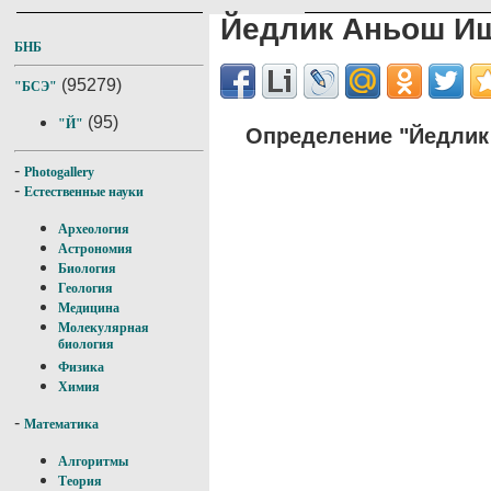
Йедлик Аньош И
БНБ
(95279)
"БСЭ"
(95)
"Й"
Определение "Йедлик
-
Photogallery
-
Естественные науки
Археология
Астрономия
Биология
Геология
Медицина
Молекулярная
биология
Физика
Химия
-
Математика
Алгоритмы
Теория