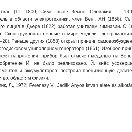
ван (11.1.1800, Симе, ныне Земно, Словакия, — 13.12
ель в области электротехники, член Венг. АН (1858). Сы
го лицея в Дьёре (1822) работал учителем гимназии. С 
а. Сконструировал первые в мире модели электромагнит
28). Раньше других (1858) открыл принцип самовозбужден
огодисковом униполярном генераторе (1861). Изобрёл при
теля напряжения; прибор был отмечен медалью на Венс
зобретение Й. не было реализовано. Й. внёс усоверш
ементов и аккумуляторов; построил прецизионную делит
и др. областям физики.
к, Л., 1972; Ferenezy V., Jedlik Anyos Istvan éléte és alkotás