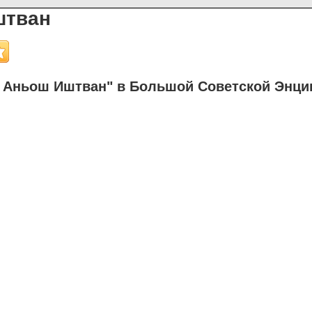
штван
 Аньош Иштван" в Большой Советской Энци