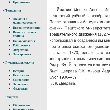
Приложения
Йедлик
(Jedlik) Аньош Ишт
-
Технология
венгерский учёный и изобретат
Авиация и
После окончания бенедиктинско
машиностроение
физики Пештского университет
Высокие технологии
Вычислительная
вращательного движения (1827—
техника
использовал в созданном им мн
Нанотехнология
Роботехника
прототипом ёмкостного умножи
Энергетика
выставке 1873, однако это и
Электроника
конструкцию гальванических эл
-
Гуманитарные науки
Ряд работ Й. относится к оптике 
Лит
.: Цверава Г. К., Аньош Йедли
История
Психология
Györ, 1936—39.
Социология
Г. К. Цверава.
Экономика
Философия
-
Общество
Образование
Развитие науки