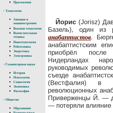
Приложения
-
Технология
Авиация и
Йорис
(Jorisz) Да
машиностроение
Базель), один из 
Высокие технологии
Вычислительная
.
Бюрг
анабаптистов
техника
Нанотехнология
анабаптистским еп
Роботехника
приобрёл после
Энергетика
Электроника
Нидерландах нар
-
Гуманитарные науки
руководимых револ
История
съезде анабаптистс
Психология
(Вестфалия) в 
Социология
Экономика
революционных анаб
Философия
Приверженцы Й. — д
-
Общество
— потеряли влияние 
Образование
Развитие науки