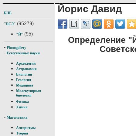
Йорис Давид
БНБ
(95279)
"БСЭ"
(95)
"Й"
Определение "
Советск
-
Photogallery
-
Естественные науки
Археология
Астрономия
Биология
Геология
Медицина
Молекулярная
биология
Физика
Химия
-
Математика
Алгоритмы
Теория