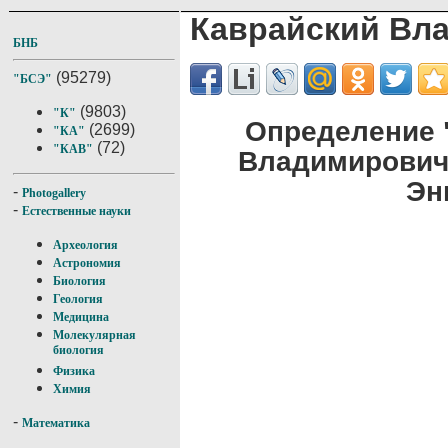
Каврайский Вл
БНБ
(95279)
"БСЭ"
(9803)
"К"
Определение 
(2699)
"КА"
(72)
"КАВ"
Владимирович
Эн
-
Photogallery
-
Естественные науки
Археология
Астрономия
Биология
Геология
Медицина
Молекулярная
биология
Физика
Химия
-
Математика