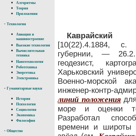
Алгоритмы
Теория
Приложения
-
Технология
Каврайский
Вла
Авиация и
машиностроение
[10(22).4.1884, с
Высокие технологии
Вычислительная
губернии, — 26.2.
техника
геодезист, карто
Нанотехнология
Роботехника
Харьковский универс
Энергетика
Электроника
Военно-морской ак
-
инженер-контр-адм
Гуманитарные науки
для
линий положения
История
Психология
море и оценки то
Социология
Экономика
Разработал спосо
Философия
времени и широты 
-
Общество
звёзд (см.