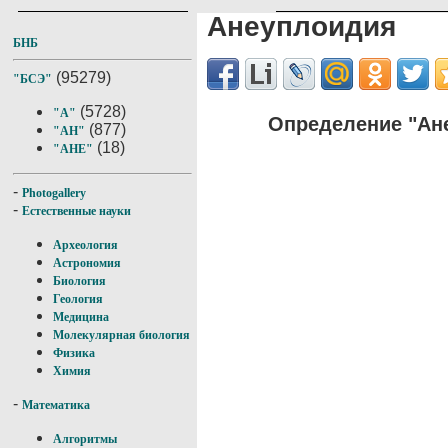
Анеуплоидия
БНБ
(95279)
"БСЭ"
(5728)
"А"
Определение "Ан
(877)
"АН"
(18)
"АНЕ"
-
Photogallery
-
Естественные науки
Археология
Астрономия
Биология
Геология
Медицина
Молекулярная биология
Физика
Химия
-
Математика
Алгоритмы