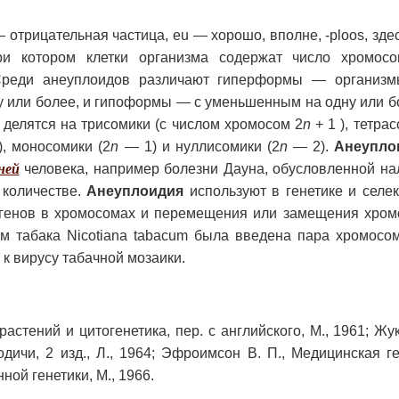
 — отрицательная частица, eu — хорошо, вполне, -ploos, зде
ри котором клетки организма содержат число хромосо
 Среди анеуплоидов различают гиперформы — организ
у или более, и гипоформы — с уменьшенным на одну или 
 делятся на трисомики (с числом хромосом 2
n
+ 1 ), тетра
), моносомики (2
n
— 1) и нуллисомики (2
n
—
2).
Анеупло
ней
человека, например болезни Дауна, обусловленной н
 количестве.
Анеуплоидия
используют в генетике и селе
генов в хромосомах и перемещения или замещения хромо
ом табака Nicotiana tabacum была введена пара хромос
к вирусу табачной мозаики.
астений и цитогенетика, пер. с английского, М., 1961; Жук
дичи, 2 изд., Л., 1964; Эфроимсон В. П., Медицинская ген
ой генетики, М., 1966.