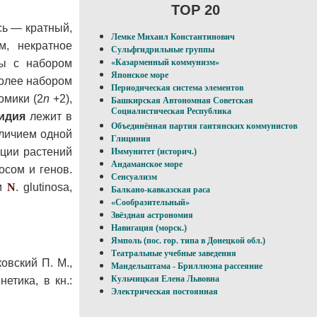
TOP 20
сь — кратный,
Лемке Михаил Константинович
м, некратное
Сульфгидрильные группы
мы с набором
«Казарменный коммунизм»
Японское море
более набором
Периодическая система элементов
сомики (2
n
+2),
Башкирская Автономная Советская
Социалистическая Республика
идия
лежит в
Объединённая партия гаитянских коммунистов
аличием одной
Глициния
кции растений
Иммунитет (историч.)
Андаманское море
сом и генов.
Сенсуализм
ом
N
. glutinosa,
Балкано-кавказская раса
«Сообразительный»
Звёздная астрономия
Навигация (морск.)
Ямполь (пос. гор. типа в Донецкой обл.)
Театральные учебные заведения
овский П. М.,
Мандельштама - Бриллюэна рассеяние
Кульчицкая Елена Львовна
етика, в кн.:
Электрическая постоянная