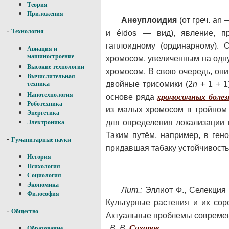
Теория
Приложения
Анеуплоидия
(от греч. an
-
Технология
и éidos — вид), явление, п
гаплоидному (ординарному).
Авиация и
машиностроение
хромосом, увеличенным на одн
Высокие технологии
хромосом. В свою очередь, они
Вычислительная
двойные трисомики (2
n
+ 1 + 1
техника
Нанотехнология
основе ряда
хромосомных болез
Роботехника
из малых хромосом в тройном
Энергетика
для определения локализации 
Электроника
Таким путём, например, в ген
-
Гуманитарные науки
придавшая табаку устойчивость 
История
Психология
Социология
Экономика
Лит.:
Эллиот Ф., Селекция р
Философия
Культурные растения и их соро
-
Общество
Актуальные проблемы современн
В. В.
Сахаров
.
Образование