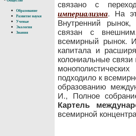
Общество
связано с перехо
Образование
. На э
империализма
Развитие науки
Внутренний рынок,
Ученые
Экология
связан с внешним
Знания
всемирный рынок. И
капитала и расширя
колониальные связи 
монополистических
подходило к всемирн
образованию междун
И., Полное собрание
Картель междуна
всемирной концентра