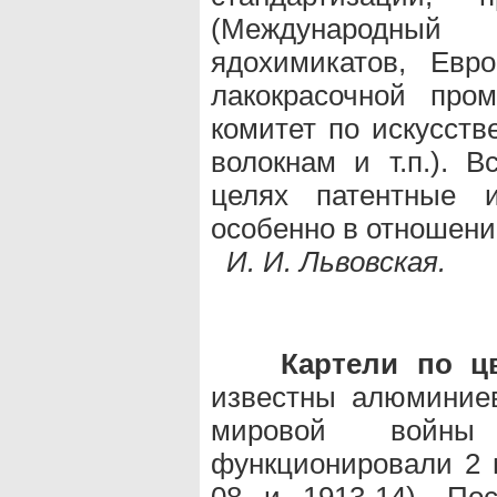
(Международный
ядохимикатов, Евр
лакокрасочной про
комитет по искусств
волокнам и т.п.). 
целях патентные и
особенно в отношени
И. И. Львовская.
Картели по ц
известны алюминие
мировой войн
функционировали 2 
08 и 1913-14). По