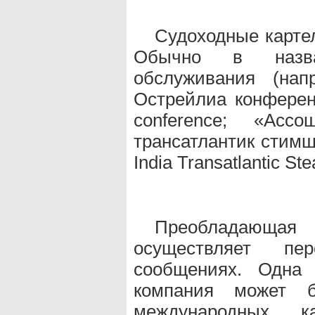
Судоходные карте
Обычно в назва
обслуживания (нап
Острейлиа конференс
conference; «Ас
трансатлантик стимши
India Transatlantic St
Преобладающая 
осуществляет пе
сообщениях. Одна 
компания может б
международных к