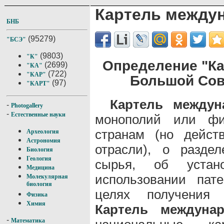
Картель между
БНБ
(95279)
"БСЭ"
(9803)
"К"
Определение "К
(2699)
"КА"
(722)
"КАР"
Большой Сов
(97)
"КАРТ"
Картель междун
-
Photogallery
-
Естественные науки
монополий или фи
странам (но дейст
Археология
Астрономия
отрасли), о разде
Биология
Геология
сырья, об устан
Медицина
использовании пат
Молекулярная
биология
целях получения
Физика
Химия
Картель междуна
-
Математика