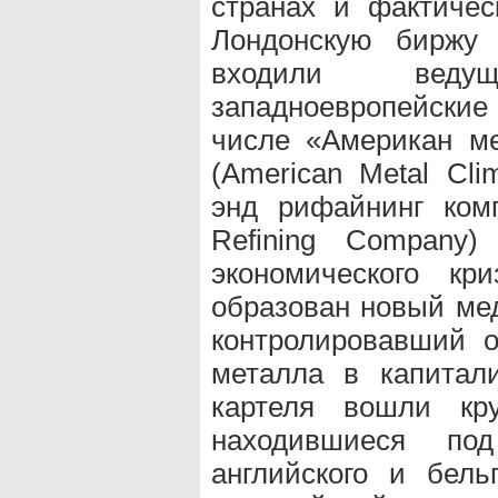
странах и фактиче
Лондонскую биржу 
входили веду
западноевропейски
числе «Американ ме
(American Metal Cli
энд рифайнинг комп
Refining Company
экономического кр
образован новый мед
контролировавший о
металла в капитали
картеля вошли кр
находившиеся под
английского и бель