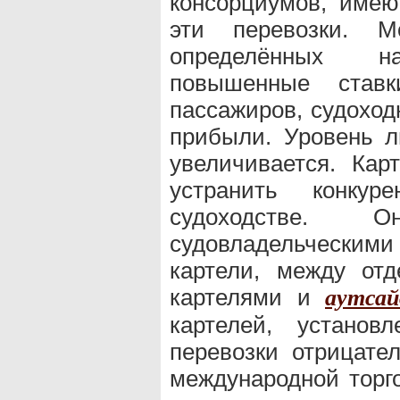
консорциумов, име
эти перевозки. М
определённых на
повышенные став
пассажиров, судоход
прибыли. Уровень 
увеличивается. Кар
устранить конкур
судоходстве. 
судовладельческим
картели, между от
картелями и
аутсай
картелей, устано
перевозки отрицате
международной торго