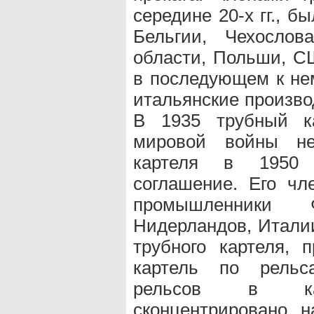
середине 20-х гг., 
Бельгии, Чехослов
области, Польши, С
в последующем к не
итальянские произво
В 1935 трубный ка
мировой войны нек
картеля в 1950 
соглашение. Его чл
промышленники 
Нидерландов, Италии
трубного картеля, 
картель по рельса
рельсов в капи
сконцентрировано н