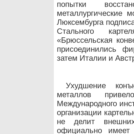
попытки восс
металлургические м
Люксембурга подписа
Стального карте
«Брюссельская конв
присоединились ф
затем Италии и Авст
Ухудшение кон
металлов прив
Международного инст
организации картельн
не делит внешни
официально имеет 