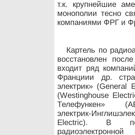
т.к. крупнейшие аме
монополии тесно св
компаниями ФРГ и Ф
Картель по радио
восстановлен посл
входит ряд компани
Франциии др. стр
электрик» (General E
(Westinghouse Electr
Телефункен» (AE
электрик-Инглишэлект
Electric). В 
радиоэлектронной