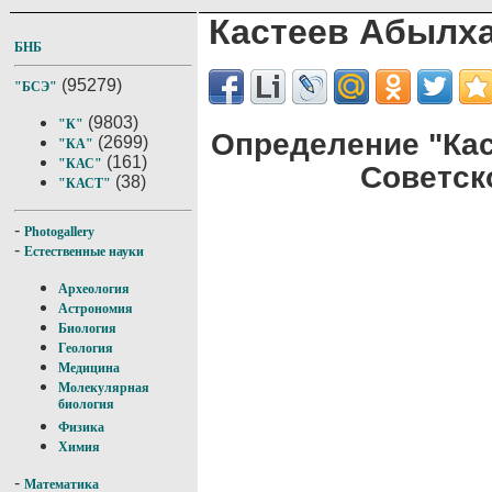
Кастеев Абылх
БНБ
(95279)
"БСЭ"
(9803)
"К"
Определение "Ка
(2699)
"КА"
(161)
"КАС"
Советск
(38)
"КАСТ"
-
Photogallery
-
Естественные науки
Археология
Астрономия
Биология
Геология
Медицина
Молекулярная
биология
Физика
Химия
-
Математика