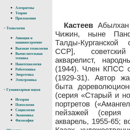
Алгоритмы
Теория
Приложения
Кастеев
Абылхан [
-
Технология
Чижин, ныне Панф
Авиация и
Талды-Курганской 
машиностроение
Высокие технологии
ССР], советск
Вычислительная
акварелист, народ
техника
Нанотехнология
(1944). Член КПСС с
Роботехника
Энергетика
(1929-31). Автор 
Электроника
быта дореволюционн
-
Гуманитарные науки
(серия «Старый и нов
История
портретов («Аманге
Психология
Социология
пейзажей (серия 
Экономика
акварель, 1955-65; 
Философия
Казах. художественн
-