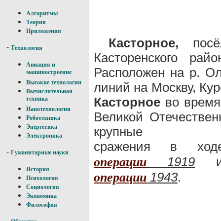
Алгоритмы
Теория
Приложения
Касторное,
посёл
-
Технология
Касторенского рай
Авиация и
Расположен на р. Ол
машиностроение
Высокие технологии
линий на Москву, Кур
Вычислительная
Касторное
во время
техника
Нанотехнология
Великой Отечествен
Роботехника
Энергетика
крупные
Электроника
сражения в х
-
Гуманитарные науки
1919
операции
История
1943
.
операции
Психология
Социология
Экономика
Философия
-