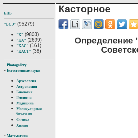
Касторное
БНБ
(95279)
"БСЭ"
(9803)
"К"
Определение 
(2699)
"КА"
(161)
"КАС"
Советск
(38)
"КАСТ"
-
Photogallery
-
Естественные науки
Археология
Астрономия
Биология
Геология
Медицина
Молекулярная
биология
Физика
Химия
-
Математика