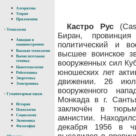
Алгоритмы
Теория
Приложения
Кастро Рус
(Cast
-
Технология
Биран, провинция 
Авиация и
политический и во
машиностроение
Высокие технологии
высшее воинское з
Вычислительная
вооруженных сил Ку
техника
Нанотехнология
юношеских лет акти
Роботехника
Энергетика
движении. 26 ию
Электроника
вооруженного нап
-
Гуманитарные науки
Монкада в г. Санть
История
заключён в тюрь
Психология
Социология
амнистии. Находил
Экономика
декабря 1956 в ч
Философия
высадился в провин
-