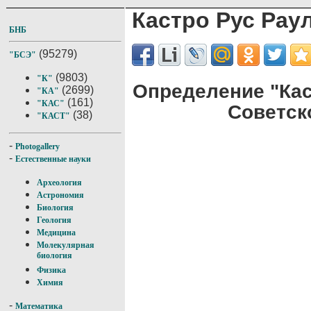
Кастро Рус Рау
БНБ
(95279)
"БСЭ"
(9803)
"К"
Определение "Кас
(2699)
"КА"
(161)
"КАС"
Советск
(38)
"КАСТ"
-
Photogallery
-
Естественные науки
Археология
Астрономия
Биология
Геология
Медицина
Молекулярная
биология
Физика
Химия
-
Математика