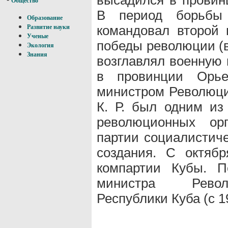
Общество
В период борьбы 
Образование
командовал второй 
Развитие науки
Ученые
победы революции (в
Экология
Знания
возглавлял военную
в провинции Орь
министром Революци
К. Р. был одним из
революционных ор
партии социалистич
создания. С октяб
компартии Кубы. П
министра Револю
Республики Куба (с 1