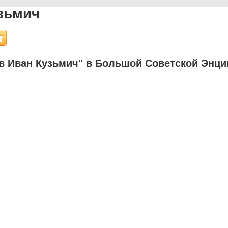
зьмич
в Иван Кузьмич" в Большой Советской Энц