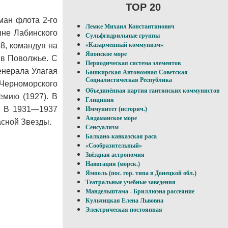
TOP 20
ман флота 2-го
Лемке Михаил Константинович
ыне Лабинского
Сульфгидрильные группы
8, командуя на
«Казарменный коммунизм»
Японское море
 в Поволжье. С
Периодическая система элементов
енерала Улагая
Башкирская Автономная Советская
Социалистическая Республика
 Черноморского
Объединённая партия гаитянских коммунистов
емию (1927). В
Глициния
а. В 1931—1937
Иммунитет (историч.)
Андаманское море
сной Звезды.
Сенсуализм
Балкано-кавказская раса
«Сообразительный»
Звёздная астрономия
Навигация (морск.)
Ямполь (пос. гор. типа в Донецкой обл.)
Театральные учебные заведения
Мандельштама - Бриллюэна рассеяние
Кульчицкая Елена Львовна
Электрическая постоянная