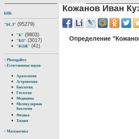
Кожанов Иван Ку
БНБ
(95279)
"БСЭ"
(9803)
"К"
Определение "Кожано
(3017)
"КО"
(41)
"КОЖ"
-
Photogallery
-
Естественные науки
Археология
Астрономия
Биология
Геология
Медицина
Молекулярная
биология
Физика
Химия
-
Математика