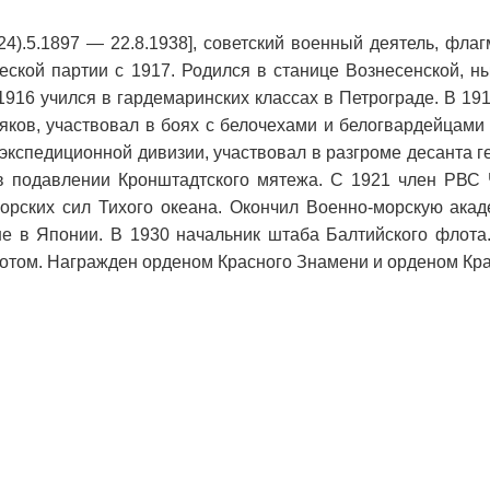
4).5.1897 — 22.8.1938], советский военный деятель, флаг
ческой партии с 1917. Родился в станице Вознесенской, н
1916 учился в гардемаринских классах в Петрограде. В 191
ков, участвовал в боях с белочехами и белогвардейцами
экспедиционной дивизии, участвовал в разгроме десанта г
 в подавлении Кронштадтского мятежа. С 1921 член РВС
рских сил Тихого океана. Окончил Военно-морскую акад
е в Японии. В 1930 начальник штаба Балтийского флот
том. Награжден орденом Красного Знамени и орденом Кра