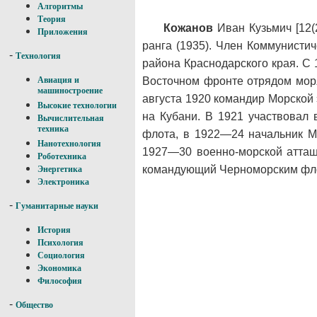
Алгоритмы
Теория
Кожанов
Иван Кузьмич [12(2
Приложения
ранга (1935). Член Коммунисти
-
Технология
района Краснодарского края. С 
Восточном фронте отрядом моря
Авиация и
машиностроение
августа 1920 командир Морской 
Высокие технологии
на Кубани. В 1921 участвовал
Вычислительная
техника
флота, в 1922—24 начальник Мо
Нанотехнология
1927—30 военно-морской атташ
Роботехника
командующий Черноморским фло
Энергетика
Электроника
-
Гуманитарные науки
История
Психология
Социология
Экономика
Философия
-
Общество