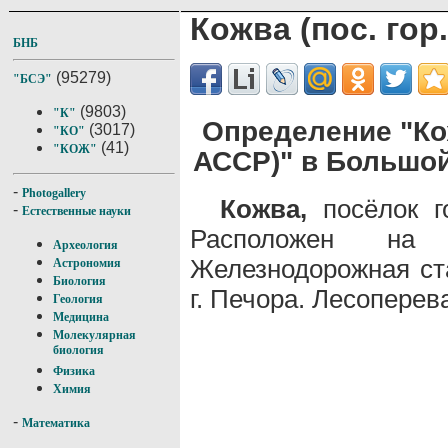
Кожва (пос. гор
БНБ
(95279)
"БСЭ"
(9803)
"К"
Определение "Кож
(3017)
"КО"
(41)
"КОЖ"
АССР)" в Большо
-
Photogallery
Кожва,
посёлок г
-
Естественные науки
Расположен на
Археология
Железнодорожная ст
Астрономия
Биология
г. Печора. Лесоперев
Геология
Медицина
Молекулярная
биология
Физика
Химия
-
Математика