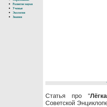
Развитие науки
Ученые
Экология
Знания
Статья про "
Лёгк
Советской Энциклопе