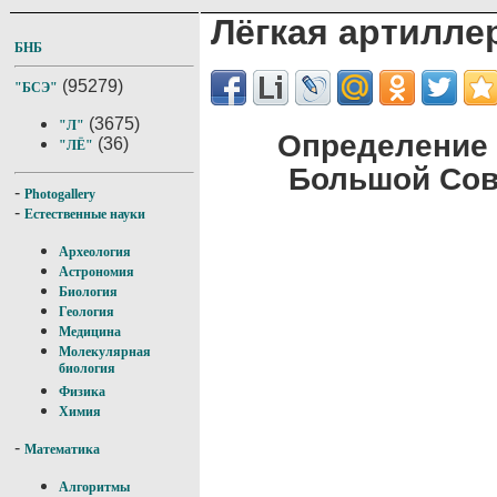
Лёгкая артилле
БНБ
(95279)
"БСЭ"
(3675)
"Л"
Определение 
(36)
"ЛЁ"
Большой Сов
-
Photogallery
-
Естественные науки
Археология
Астрономия
Биология
Геология
Медицина
Молекулярная
биология
Физика
Химия
-
Математика
Алгоритмы