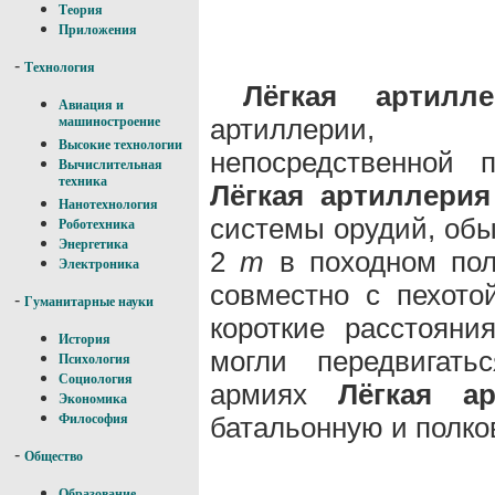
Теория
Приложения
-
Технология
Лёгкая артилле
Авиация и
артиллерии, 
машиностроение
Высокие технологии
непосредственной 
Вычислительная
техника
Лёгкая артиллерия
Нанотехнология
системы орудий, об
Роботехника
Энергетика
2
т
в походном пол
Электроника
совместно с пехото
-
Гуманитарные науки
короткие расстоян
История
могли передвигать
Психология
Социология
армиях
Лёгкая ар
Экономика
батальонную и полко
Философия
-
Общество
Образование