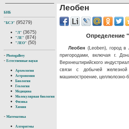
Леобен
БНБ
(95279)
"БСЭ"
(3675)
"Л"
Определение "
(874)
"ЛЕ"
(50)
"ЛЕО"
Леобен
(Leoben), город в 
пригородами, включая г. До
-
Photogallery
-
Естественные науки
Верхнештирийского индустриа
связи с добычей железной 
Археология
Астрономия
машиностроение, целлюлозно-б
Биология
Геология
Медицина
Молекулярная биология
Физика
Химия
-
Математика
Алгоритмы