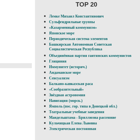
TOP 20
Лемке Михаил Константинович
Сульфгидрильные группы
«Казарменный коммунизм»
Японское море
Периодическая система элементов
Башкирская Автономная Советская
Социалистическая Республика
Объединённая партия гаитянских коммунистов
Глициния
Иммунитет (историч.)
Андаманское море
Сенсуализм
Балкано-кавказская раса
«Сообразительный»
Звёздная астрономия
Навигация (морск.)
Ямполь (пос. гор. типа в Донецкой обл.)
Театральные учебные заведения
Мандельштама - Бриллюэна рассеяние
Кульчицкая Елена Львовна
Электрическая постоянная