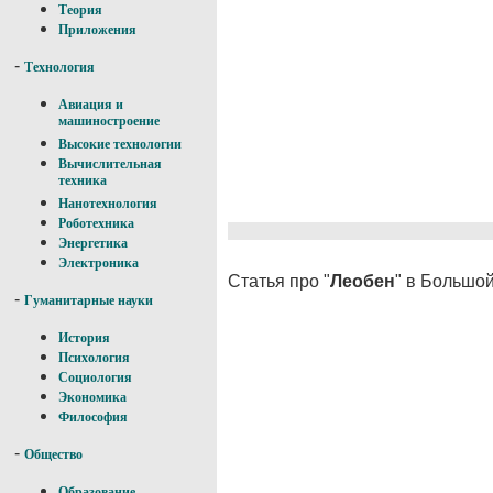
Теория
Приложения
-
Технология
Авиация и
машиностроение
Высокие технологии
Вычислительная
техника
Нанотехнология
Роботехника
Энергетика
Электроника
Статья про "
Леобен
" в Большо
-
Гуманитарные науки
История
Психология
Социология
Экономика
Философия
-
Общество
Образование