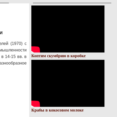
и
елей (1970) с
омышленности
Коптим скумбрию в коробке
в 14-15 вв. в
знообразное
Крабы в кокосовом молоке