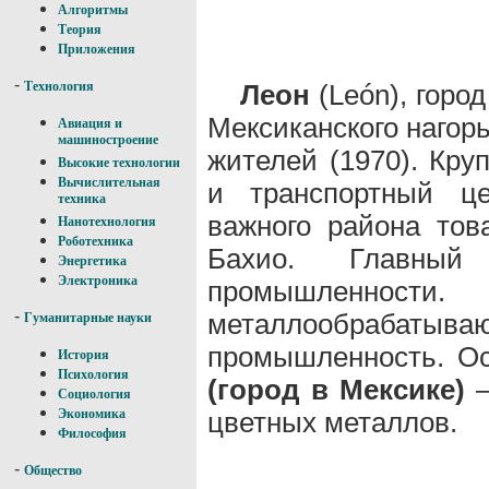
Алгоритмы
Теория
Приложения
-
Леон
(León), горо
Технология
Мексиканского нагорь
Авиация и
машиностроение
жителей (1970). Кр
Высокие технологии
Вычислительная
и транспортный це
техника
важного района тов
Нанотехнология
Роботехника
Бахио. Главный 
Энергетика
Электроника
промышленности.
-
металлообраба
Гуманитарные науки
промышленность. Ос
История
Психология
(город в Мексике)
—
Социология
цветных металлов.
Экономика
Философия
-
Общество