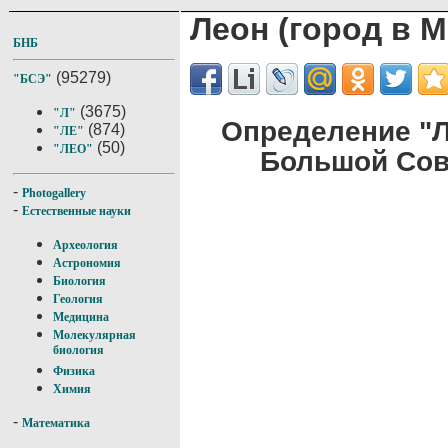
Леон (город в М
БНБ
(95279)
"БСЭ"
(3675)
"Л"
Определение "Ле
(874)
"ЛЕ"
(50)
"ЛЕО"
Большой Сов
-
Photogallery
-
Естественные науки
Археология
Астрономия
Биология
Геология
Медицина
Молекулярная
биология
Физика
Химия
-
Математика