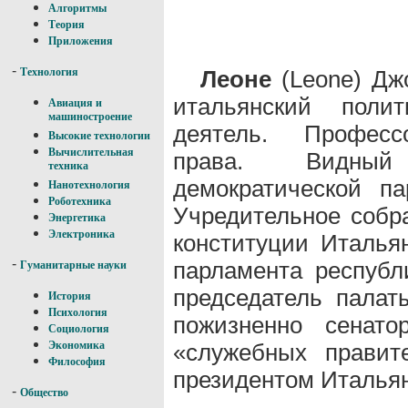
Алгоритмы
Теория
Приложения
-
Леоне
(Leone) Джо
Технология
итальянский полит
Авиация и
машиностроение
деятель. Профессо
Высокие технологии
Вычислительная
права. Видный
техника
демократической п
Нанотехнология
Роботехника
Учредительное собра
Энергетика
Электроника
конституции Итальян
-
парламента республ
Гуманитарные науки
председатель палат
История
Психология
пожизненно сенат
Социология
«служебных правит
Экономика
Философия
президентом Итальян
-
Общество