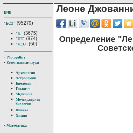
Леоне Джованн
БНБ
(95279)
"БСЭ"
(3675)
"Л"
Определение "Ле
(874)
"ЛЕ"
(50)
"ЛЕО"
Советск
-
Photogallery
-
Естественные науки
Археология
Астрономия
Биология
Геология
Медицина
Молекулярная
биология
Физика
Химия
-
Математика