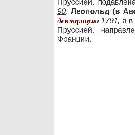
Пруссией, подавле
90
.
Леопольд (в Ав
1791
,
а в
декларацию
Пруссией, направл
Франции.