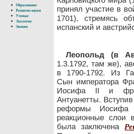
Образование
принял участие в в
Развитие науки
1701), стремясь об
Ученые
Экология
испанский и австрий
Знания
Леопольд (в Ав
1.3.1792, там же), а
в 1790-1792. Из Габ
Сын императора Фра
Иосифа II и фра
Антуанетты. Вступив
реформы Иосифа 
реакционные слои 
была заключена
Ре