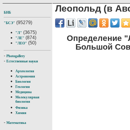
Леопольд (в Ав
БНБ
(95279)
"БСЭ"
(3675)
"Л"
Определение "Л
(874)
"ЛЕ"
(50)
"ЛЕО"
Большой Сов
-
Photogallery
-
Естественные науки
Археология
Астрономия
Биология
Геология
Медицина
Молекулярная
биология
Физика
Химия
-
Математика