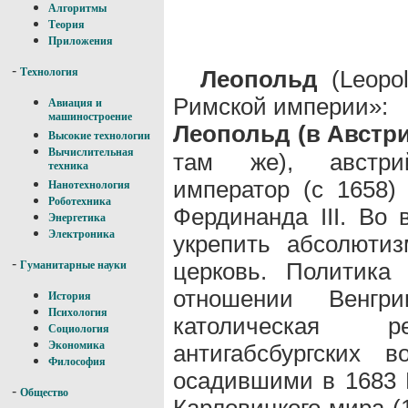
Алгоритмы
Теория
Приложения
-
Леопольд
(Leopo
Технология
Римской империи»:
Авиация и
машиностроение
Леопольд (в Австр
Высокие технологии
Вычислительная
там же), австрий
техника
император (с 1658)
Нанотехнология
Роботехника
Фердинанда III. Во 
Энергетика
Электроника
укрепить абсолютиз
-
церковь. Политик
Гуманитарные науки
отношении Венгри
История
Психология
католическая 
Социология
Экономика
антигабсбургских 
Философия
осадившими в 1683 
-
Общество
Карловицкого мира (