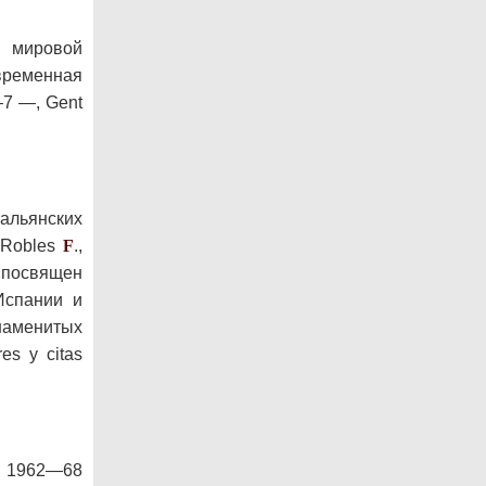
 мировой
овременная
—7 —, Gent
альянских
 Robles
F
.,
м посвящен
Испании и
наменитых
es у citas
d, 1962—68