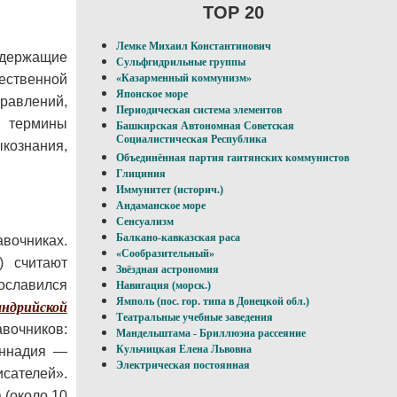
TOP 20
Лемке Михаил Константинович
держащие
Сульфгидрильные группы
ественной
«Казарменный коммунизм»
Японское море
равлений,
Периодическая система элементов
и термины
Башкирская Автономная Советская
Социалистическая Республика
ыкознания,
Объединённая партия гаитянских коммунистов
Глициния
Иммунитет (историч.)
Андаманское море
Сенсуализм
Балкано-кавказская раса
вочниках.
«Сообразительный»
) считают
Звёздная астрономия
рославился
Навигация (морск.)
Ямполь (пос. гор. типа в Донецкой обл.)
андрийской
Театральные учебные заведения
вочников:
Мандельштама - Бриллюэна рассеяние
Кульчицкая Елена Львовна
еннадия —
Электрическая постоянная
сателей».
 (около 10