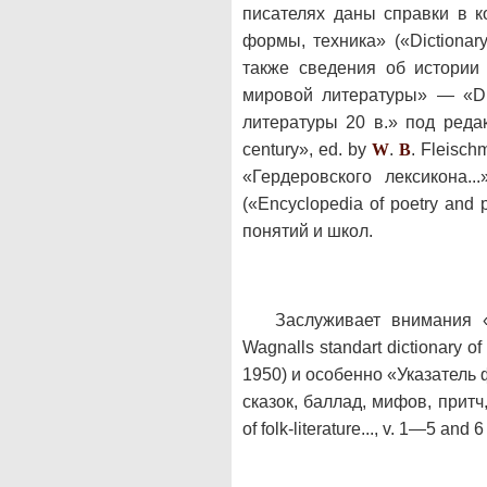
писателях даны справки в ко
формы, техника» («Dictionary o
также сведения об истории
мировой литературы» — «Dict
литературы 20 в.» под редакц
century», ed. by
W
.
B
. Fleisch
«Гердеровского лексикона.
(«Encyclopedia of poetry and 
понятий и школ.
Заслуживает внимания 
Wagnalls standart dictionary of
1950) и особенно «Указатель
сказок, баллад, мифов, прит
of folk-literature..., v. 1—5 an