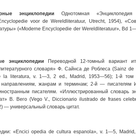
урные энциклопедии
Однотомная «Энциклопедия
ncyclopedie voor de Wereldliteratuur, Utrecht, 1954), «С
туры» («Moderne Encyclopedie der Wereldliteratuur», Bd 1
ые энциклопедии
Переводной 12-томный вариант ит
итературного словаря» Ф. Сайнса де Роблеса (Sainz de
 la literatura, v. 1—3, 2 ed., Madrid, 1953—56); 1-й то
 направлениям, жанрам и терминам; 2-й — писателям 
иностранным писателям. «Иллюстрированный словарь з
» В. Вего (Vego V., Diccionario ilustrado de frases celebr
1952) — универсальный словарь цитат.
ии: «Encici opedia de cultura espanola», v. 1—5, Madri