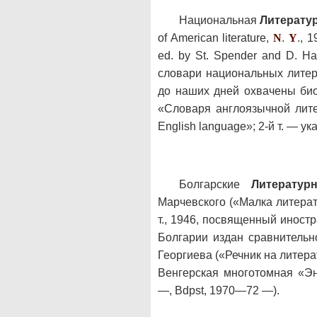
Национальная
Литерату
of American literature,
N
.
Y
., 
ed. by St. Spender and D. H
словари национальных литер
до наших дней охвачены би
«Словаря англоязычной литера
English language»; 2-й т. — ук
Болгарские
Литератур
Марчевского («Малка литерат
т., 1946, посвященный иност
Болгарии издан сравнительн
Георгиева («Речник на литера
Венгерская многотомная «Энц
—, Bdpst, 1970—72 —).