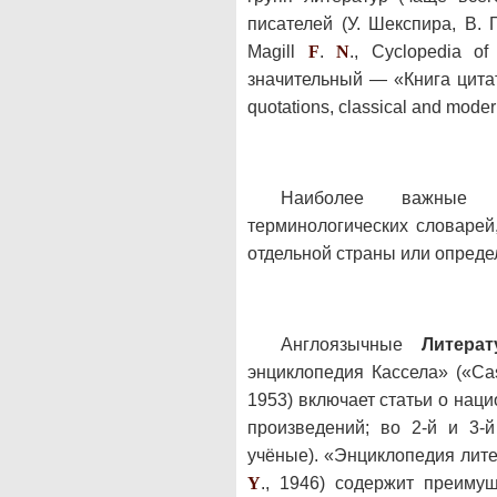
писателей (У. Шекспира, В. 
Magill
F
.
N
., Cyclopedia of 
значительный — «Книга цитат
quotations, classical and modern
Наиболее важные 
терминологических словарей
отдельной страны или опреде
Англоязычные
Литера
энциклопедия Кассела» («Cass
1953) включает статьи о нац
произведений; во 2-й и 3-
учёные). «Энциклопедия литера
Y
., 1946) содержит преиму