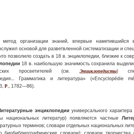
й метод организации знаний, впервые наметившийся
ослужил основой для разветвленной систематизации и сп
 что позволило создать в 18 в. энциклопедии, близкие к со
клопедии
18 в. наибольшую значимость сохранила выдели
узских просветителей (см.
Энциклопедисты
) спе
едия... Грамматика и литература» («Encyclopédie méth
—3,
P
., 1782—86).
Литературные энциклопедии
универсального характера 
оры национальных литератур) появляются частные
Лите
ературных терминов; словари отдельных национальных лит
о биобиблиографические словари); словари творчества 