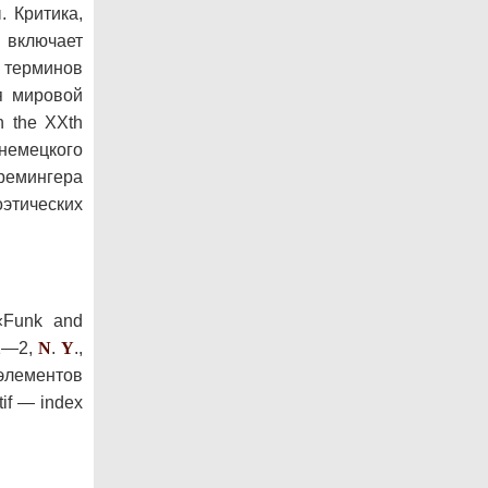
. Критика,
й включает
 терминов
ия мировой
n the XXth
немецкого
ремингера
оэтических
«Funk and
 1—2,
N
.
Y
.,
 элементов
tif — index