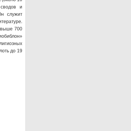
сводов и
Он служит
итературе.
выше 700
иобиблон»
лигиозных
лоть до 19