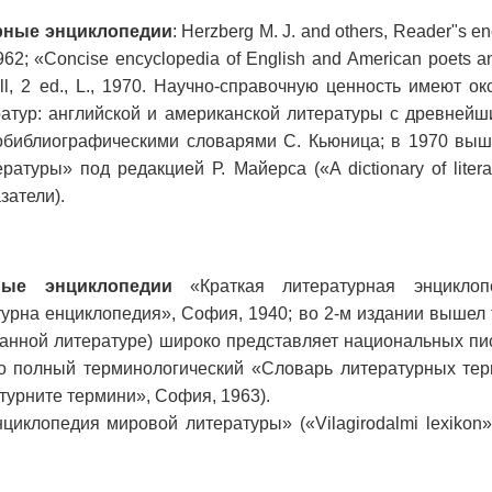
рные энциклопедии
: Herzberg М. J. and others, Reader"s e
1962; «Concise encyclopedia of English and American poets a
all, 2 ed., L., 1970. Научно-справочную ценность имеют о
атур: английской и американской литературы с древнейш
обиблиографическими словарями С. Кьюница; в 1970 выш
туры» под редакцией Р. Майерса («A dictionary of literat
азатели).
ные энциклопедии
«Краткая литературная энциклоп
урна енциклопедия», София, 1940; во 2-м издании вышел 
ранной литературе) широко представляет национальных пи
о полный терминологический «Словарь литературных тер
турните термини», София, 1963).
иклопедия мировой литературы» («Vilagirodalmi lexikon»