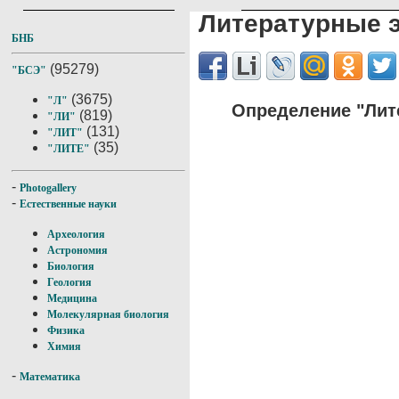
Литературные 
БНБ
(95279)
"БСЭ"
(3675)
"Л"
Определение "Лит
(819)
"ЛИ"
(131)
"ЛИТ"
(35)
"ЛИТЕ"
-
Photogallery
-
Естественные науки
Археология
Астрономия
Биология
Геология
Медицина
Молекулярная биология
Физика
Химия
-
Математика