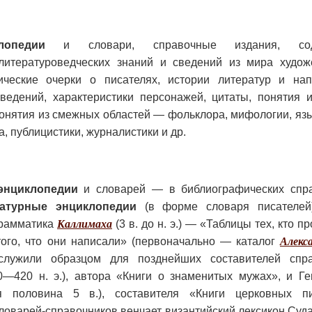
клопедии
и словари, справочные издания, со
литературоведческих знаний и сведений из мира худож
ические очерки о писателях, истории литератур и нап
ведений, характеристики персонажей, цитаты, понятия 
понятия из смежных областей — фольклора, мифологии, яз
а, публицистики, журналистики и др.
энциклопедии
и словарей — в библиографических спра
атурные энциклопедии
(в форме словаря писателей
 грамматика
Каллимаха
(3 в. до н. э.) — «Таблицы тех, кто п
 того, что они написали» (первоначально — каталог
Алекс
лужили образцом для позднейших составителей спра
0—420 н. э.), автора «Книги о знаменитых мужах», и Г
-я половина 5 в.), составителя «Книги церковных пи
варей-справочников венчает византийский лексикон Суда