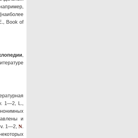
(например,
(наиболее
., Book of
лопедии
,
итературе
ратурная
v. 1—2, L.,
 анонимных
тавлены и
 v. 1—2,
N
.
некоторых