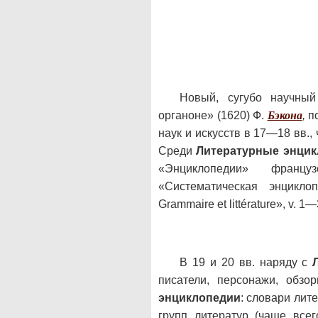
Новый, сугубо научны
органоне» (1620) Ф.
Бэкона
,
п
наук и искусств в 17—18 вв.,
Среди
Литературные энци
«Энциклопедии» франц
«Систематическая энциклоп
Grammaire et littérature», v. 1
В 19 и 20 вв. наряду с
писатели, персонажи, обз
энциклопедии
: словари лит
групп литератур (чаще всег