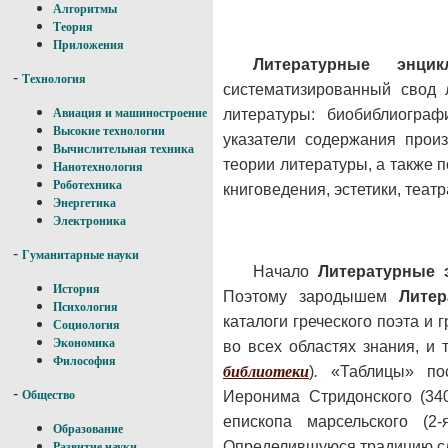
Алгоритмы
Теория
Приложения
Литературные энци
-
Технология
систематизированный свод 
литературы: биобиблиограф
Авиация и машиностроение
Высокие технологии
указатели содержания произ
Вычислительная техника
теории литературы, а также 
Нанотехнология
Роботехника
книговедения, эстетики, театр
Энергетика
Электроника
-
Гуманитарные науки
Начало
Литературные 
История
Поэтому зародышем
Литер
Психология
каталоги греческого поэта и
Социология
Экономика
во всех областях знания, и
Философия
библиотеки
)
.
«Таблицы» пос
-
Иеронима Стридонского (34
Общество
епископа марсельского (2
Образование
Определившуюся традицию сло
Развитие науки