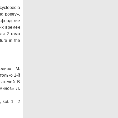
ncyclopedia
nd poetry»,
ксфордские
их времён
ли 2 тома
ure in the
едия» М.
только 1-й
сателей. В
минов» Л.
, köt. 1—2