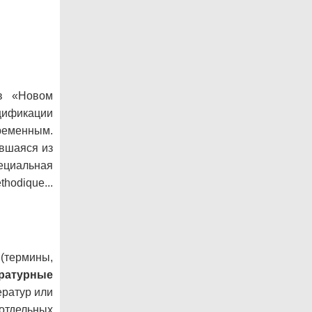
 в «Новом
ецификации
временным.
вшаяся из
циальная
odique...
(термины,
ратурные
ератур или
отдельных