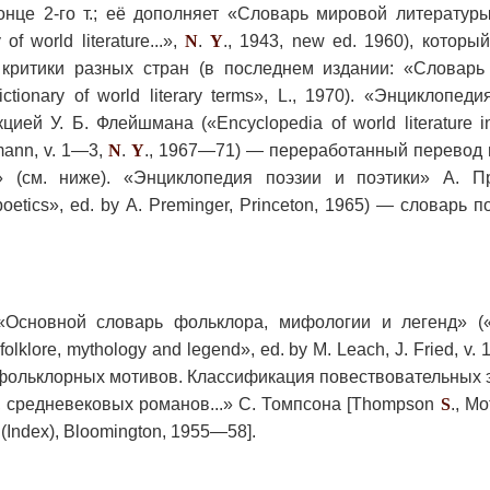
нце 2-го т.; её дополняет «Словарь мировой литературы
f world literature...»,
N
.
Y
., 1943, new ed. 1960), которы
 критики разных стран (в последнем издании: «Словарь
ionary of world literary terms», L., 1970). «Энциклопед
ией У. Б. Флейшмана («Encyclopedia of world literature i
mann, v. 1—3,
N
.
Y
., 1967—71) — переработанный перевод 
..» (см. ниже). «Энциклопедия поэзии и поэтики» А. П
poetics», ed. by A. Preminger, Princeton, 1965) — словарь п
«Основной словарь фольклора, мифологии и легенд» (
 folklore, mythology and legend», ed. by М. Leach, J. Fried, v.
 фольклорных мотивов. Классификация повествовательных
ч, средневековых романов...» С. Томпсона [Thompson
S
., Mo
d 6 (Index), Bloomington, 1955—58].