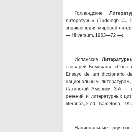
Голландские
Литерат
литературы» (Buddingh С., E
энциклопедия мировой литера
— Hilversum, 1963—72 —).
Испанские
Литературн
словарей Бомпиани. «Опыт л
Ensayo de um diccionario de
национальным литературам,
Латинской Америки; 3-й — 
речений и литературных цитат
literarias, 2 ed., Barcelona, 
Национальные энциклопед