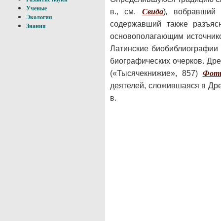
Ученые
в., см.
Свида
)
,
вобравший в
Экология
содержавший также разъяс
Знания
основополагающим источнико
Латинские биобиблиографии
биографических очерков. Др
(«Тысячекнижие», 857)
Фот
деятелей, сложившаяся в Дре
в.