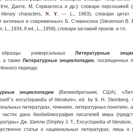
Гёте, Данте, М. Сервантеса и др.); словари персонажей 
literary characters,
N
.
Y
. — L., 1963); словари цитат 
 античных и современных» Б. Стивенсона (Stevenson В. Е
, L., 1934, 9 ed., L., 1958); словари заглавий произв. и т.п.
образцы универсальных
Литературные энцик
, а также
Литературные энциклопедии
, посвященных л
лённого периода:
турные энциклопедии
(Великобритания, США). «Лите
ell"s encyclopaedia of literature», ed. by
S
. Н. Steinberg, 
иональных литературах, течениях, литературных понятиях,
й частях дана биобиблиография писателей мира (предс
туры» Дж. Шипли (Shipley J. Т., Encyclopedia of literature,
щественно статьи о национальных литературах, лишь о 