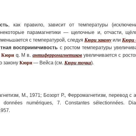
сть
, как правило, зависит от температуры (исключен
 некоторые парамагнетики — щелочные и, отчасти, щёл
 уменьшается с температурой, следуя
Кюри закону
или
Кюри 
тная восприимчивость
с ростом температуры увеличива
и
Кюри
q. М в.
антиферромагнетиков
увеличивается с рост
по закону
Кюри
— Вейса (см.
Кюри точка
)
.
гнетизм, М., 1971; Бозорт Р., Ферромагнетизм, перевод с а
 données numériques, 7. Constantes sélectionnées. Di
 1957.