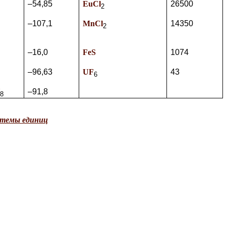
–54,85
Eu
Cl
26500
2
–107,1
Mn
Cl
14350
2
–16,0
Fe
S
1074
–96,63
U
F
43
6
–91,8
8
стемы единиц