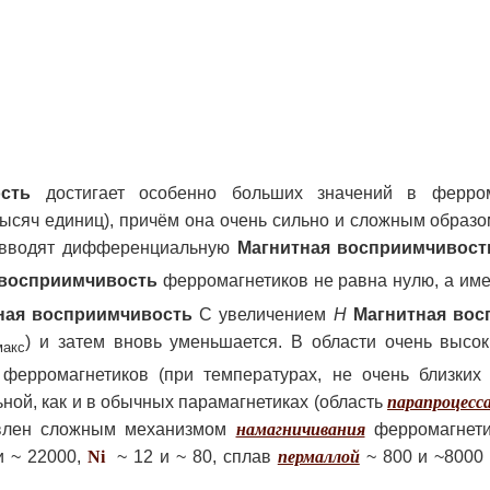
сть
достигает особенно больших значений в ферром
тысяч единиц), причём она очень сильно и сложным образо
 вводят дифференциальную
Магнитная восприимчивост
 восприимчивость
ферромагнетиков не равна нулю, а име
ная восприимчивость
С увеличением
Н
Магнитная вос
) и затем вновь уменьшается. В области очень высо
макс
ферромагнетиков (при температурах, не очень близких
ьной, как и в обычных парамагнетиках (область
парапроцесс
ловлен сложным механизмом
намагничивания
ферромагнети
и ~ 22000,
Ni
~ 12 и ~ 80, сплав
пермаллой
~ 800 и ~8000