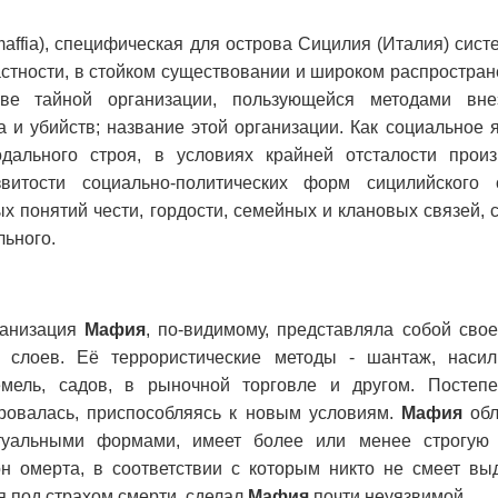
maffia), специфическая для острова Сицилия (Италия) сис
стности, в стойком существовании и широком распростран
ве тайной организации, пользующейся методами внеэ
а и убийств; название этой организации. Как социальное
дального строя, в условиях крайней отсталости прои
витости социально-политических форм сицилийского 
х понятий чести, гордости, семейных и клановых связей,
льного.
ганизация
Мафия
, по-видимому, представляла собой сво
 слоев. Её террористические методы - шантаж, насил
емель, садов, в рыночной торговле и другом. Постеп
овалась, приспособляясь к новым условиям.
Мафия
обл
туальными формами, имеет более или менее строгую 
он омерта, в соответствии с которым никто не смеет вы
я под страхом смерти, сделал
Мафия
почти неуязвимой.