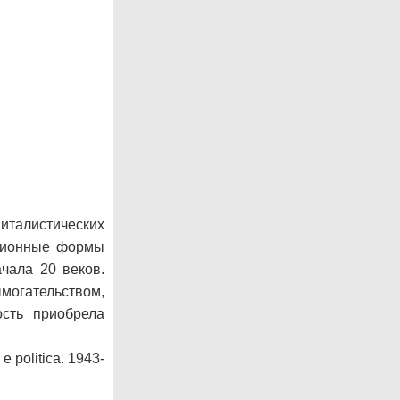
италистических
ационные формы
чала 20 веков.
огательством,
сть приобрела
 е politica. 1943-