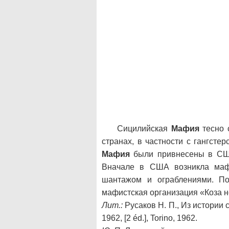
Сицилийская
Мафия
тесно 
странах, в частности с гангст
Мафия
были привнесены в США
Вначале в США возникла мафи
шантажом и ограблениями. По
мафистская организация «Коза н
Лит.:
Русаков Н. П., Из истории
1962, [2 éd.], Torino, 1962.