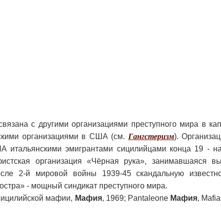
связана с другими организациями преступного мира в кап
ерскими организациями в США (см.
Гангстеризм
). Организ
 итальянскими эмигрантами сицилийцами конца 19 - на
стская организация «Чёрная рука», занимавшаяся вым
сле 2-й мировой войны 1939-45 скандальную известно
остра» - мощный синдикат преступного мира.
 сицилийской мафии,
Мафия
, 1969; Pantaleone
Мафия
, Mafia