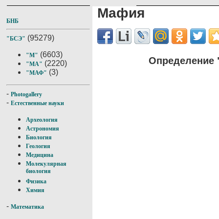
Мафия
БНБ
(95279)
"БСЭ"
(6603)
"М"
Определение 
(2220)
"МА"
(3)
"МАФ"
-
Photogallery
-
Естественные науки
Археология
Астрономия
Биология
Геология
Медицина
Молекулярная
биология
Физика
Химия
-
Математика