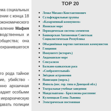
TOP 20
тема социальных
Лемке Михаил Константинович
ении с конца 18
Сульфгидрильные группы
кономического
«Казарменный коммунизм»
Японское море
 явление
Мафия
Периодическая система элементов
зводственных и
Башкирская Автономная Советская
Социалистическая Республика
общества; она
Объединённая партия гаитянских коммунистов
 сохранившегося
Глициния
Иммунитет (историч.)
Андаманское море
Сенсуализм
Балкано-кавказская раса
«Сообразительный»
его рода тайное
Звёздная астрономия
ие, убийство -
Навигация (морск.)
Ямполь (пос. гор. типа в Донецкой обл.)
енно архаичная
Театральные учебные заведения
адает особыми
Мандельштама - Бриллюэна рассеяние
Кульчицкая Елена Львовна
иерархическую
Электрическая постоянная
давать полиции