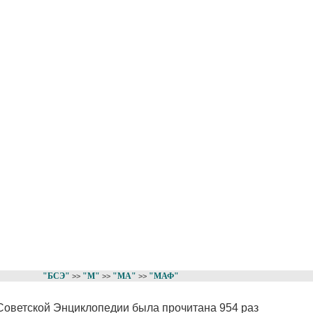
"БСЭ"
"М"
"МА"
"МАФ"
>>
>>
>>
Советской Энциклопедии была прочитана 954 раз