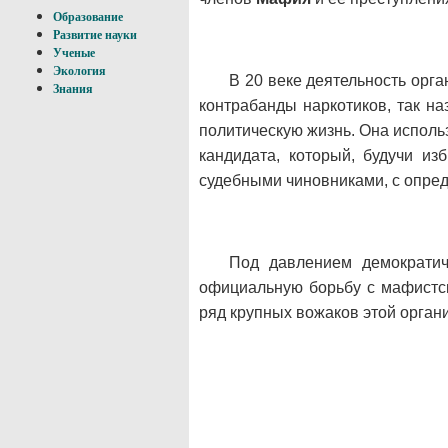
Образование
Развитие науки
Ученые
Экология
В 20 веке деятельность орг
Знания
контрабанды наркотиков, так н
политическую жизнь. Она исполь
кандидата, который, будучи из
судебными чиновниками, с опре
Под давлением демократиче
официальную борьбу с мафистск
ряд крупных вожаков этой органи