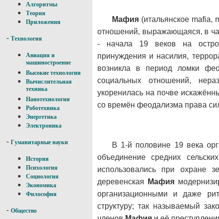
Алгоритмы
Теория
Мафия
(итальянское mafia, 
Приложения
отношений, выражающаяся, в ча
-
Технология
- начала 19 веков на остро
принуждения и насилия, террор
Авиация и
машиностроение
возникла в период ломки фео
Высокие технологии
социальных отношений, нераз
Вычислительная
техника
укоренилась на почве искажённы
Нанотехнология
со времён феодализма права си
Роботехника
Энергетика
Электроника
-
Гуманитарные науки
В 1-й половине 19 века ор
объединение средних сельских
История
Психология
использовались при охране з
Социология
деревенская
Мафия
модернизир
Экономика
организационными и даже ри
Философия
структуру; так называемый зак
-
Общество
членов
Мафия
и её преступлени