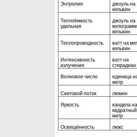
Энтропия
джоуль на
кельвин
Теплоёмкость
джоуль на
удельная
килограмм
кельвин
Теплопроводность
ватт на ме
кельвин
Интенсивность
ватт на
излучения
стерадиан
Волновое число
единица н
метр
Световой поток
люмен
Яркость
кандела н
квдратный
метр
Освещённость
люкс