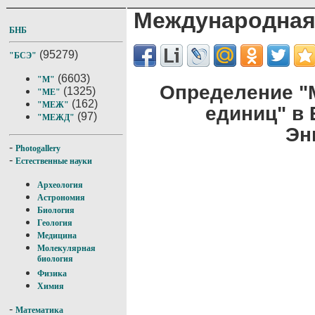
Международная
БНБ
(95279)
"БСЭ"
(6603)
"М"
Определение "
(1325)
"МЕ"
(162)
"МЕЖ"
единиц" в
(97)
"МЕЖД"
Эн
-
Photogallery
-
Естественные науки
Археология
Астрономия
Биология
Геология
Медицина
Молекулярная
биология
Физика
Химия
-
Математика