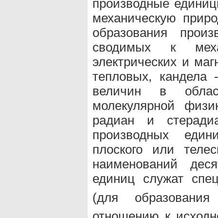
производные единиц
механическую приро
образования произ
сводимых к мех
электрических и маг
тепловых, кандела 
величин в обла
молекулярной физи
радиан и стеради
производных един
плоского или телес
наименований дес
единиц служат спе
(для образовани
отношению к исходн