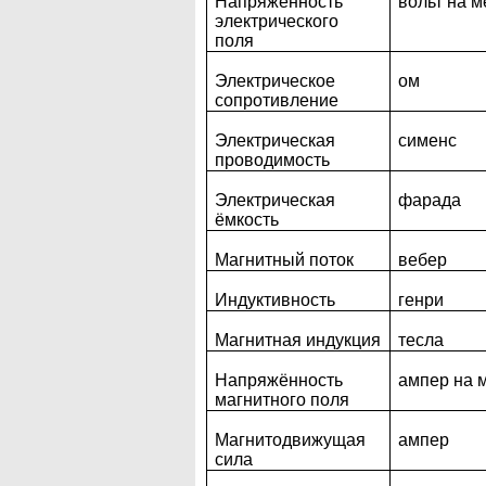
Напряжённость
вольт на м
электрического
поля
Электрическое
ом
сопротивление
Электрическая
сименс
проводимость
Электрическая
фарада
ёмкость
Магнитный поток
вебер
Индуктивность
генри
Магнитная индукция
тесла
Напряжённость
ампер на 
магнитного поля
Магнитодвижущая
ампер
сила