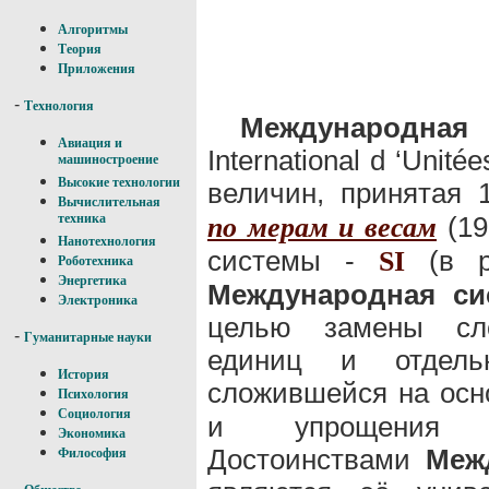
Алгоритмы
Теория
Приложения
-
Технология
Международная
Авиация и
International d ‘Unit
машиностроение
Высокие технологии
величин, принятая 
Вычислительная
(19
техника
по мерам и весам
Нанотехнология
системы -
(в ру
S
I
Роботехника
Энергетика
Международная си
Электроника
целью замены сло
-
Гуманитарные науки
единиц и отдель
История
сложившейся на ос
Психология
Социология
и упрощения п
Экономика
Достоинствами
Меж
Философия
-