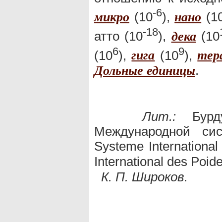
-6
(10
),
(1
микро
нано
-18
атто (10
),
(10
дека
6
9
(10
),
(10
),
гига
тер
.
Дольные единицы
Лит.:
Бурду
Международной сис
Systeme International 
International des Poid
К. П. Широков.