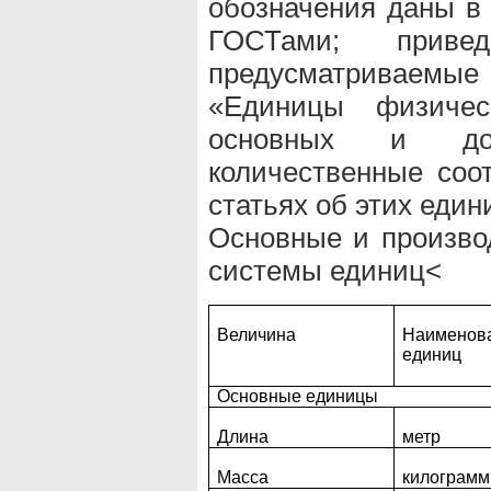
обозначения даны в
ГОСТами; привед
предусматриваем
«Единицы физичес
основных и до
количественные со
статьях об этих един
Основные и произв
системы единиц<
Величина
Наименов
единиц
Основные единицы
Длина
метр
Масса
килограмм