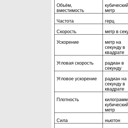
Объём,
кубически
вместимость
метр
Частота
герц
Скорость
метр в сек
Ускорение
метр на
секунду в
квадрате
Угловая скорость
радиан в
секунду
Угловое ускорение
радиан на
секунду в
квадрате
Плотность
килограмм
кубически
метр
Сила
ньютон