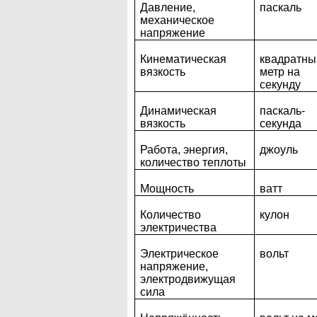
Давление,
паскаль
механическое
напряжение
Кинематическая
квадратны
вязкость
метр на
секунду
Динамическая
паскаль-
вязкость
секунда
Работа, энергия,
джоуль
количество теплоты
Мощность
ватт
Количество
кулон
электричества
Электрическое
вольт
напряжение,
электродвижущая
сила