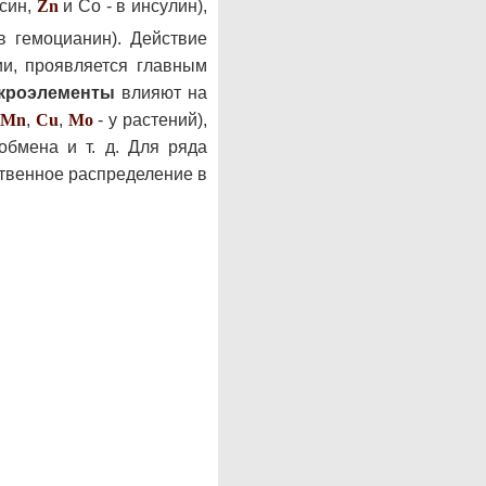
ксин,
Zn
и Со - в инсулин),
в гемоцианин). Действие
и, проявляется главным
кроэлементы
влияют на
Mn
,
Cu
,
Mo
- у растений),
 обмена и т. д. Для ряда
ственное распределение в