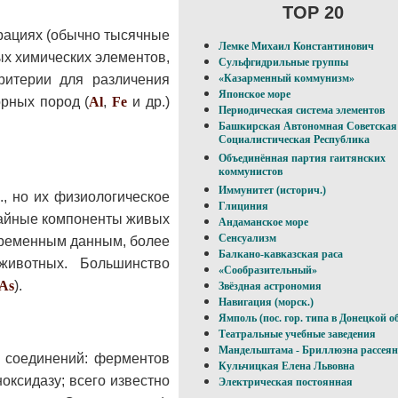
TOP 20
рациях (обычно тысячные
Лемке Михаил Константинович
ых химических элементов,
Сульфгидрильные группы
ритерии для различения
«Казарменный коммунизм»
Японское море
рных пород (
Al
,
Fe
и др.)
Периодическая система элементов
Башкирская Автономная Советская
Социалистическая Республика
Объединённая партия гаитянских
коммунистов
Иммунитет (историч.)
, но их физиологическое
Глициния
айные компоненты живых
Андаманское море
Сенсуализм
временным данным, более
Балкано-кавказская раса
животных. Большинство
«Сообразительный»
As
).
Звёздная астрономия
Навигация (морск.)
Ямполь (пос. гор. типа в Донецкой об
Театральные учебные заведения
Мандельштама - Бриллюэна рассеян
х соединений: ферментов
Кульчицкая Елена Львовна
ноксидазу; всего известно
Электрическая постоянная