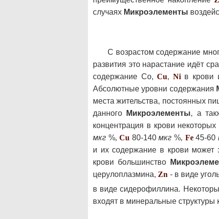
случаях
Микроэлементы
воздейс
С возрастом содержание мно
развития это нарастание идёт сра
содержание Со,
Cu
,
Ni
в крови
Абсолютные уровни содержания
места жительства, постоянных пи
данного
Микроэлементы
, а та
концентрация в крови некоторых
мкг
%
,
Cu
80-140
мкг
%
,
Fe
45-60
и их содержание в крови может 
крови большинство
Микроэлем
церулоплазмина,
Zn
- в виде угол
в виде сидерофиллина. Некоторы
входят в минеральные структуры к