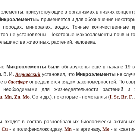
элементы, присутствующие в организмах в низких концент
Микроэлементы
» применяется и для обозначения некотор
 породах, минералах, водах. Точные количественные к
тов не установлены. Некоторые макроэлементы почв и го
льшинства животных, растений, человека.
ные
Микроэлементы
были обнаружены ещё в начале 19 в.
. В. И.
Вернадский
установил, что
Микроэлементы
не случ
ие в
биосфере
определяется рядом закономерностей. По со
 необходимыми для жизнедеятельности растений и 
u
,
Mn
,
Zn
,
Mo
, Со и др.), некоторые - неметаллы (
I
,
Se
,
Br
,
F
,
ы
входят в состав разнообразных биологически активны
,
Cu
- в полифенолоксидазу,
Mn
- в аргиназу,
Mo
- в ксанти