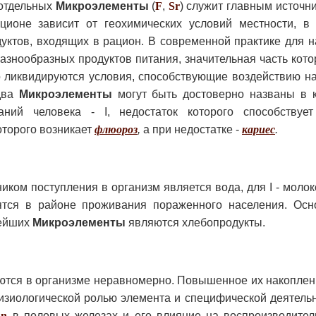
 отдельных
Микроэлементы
(
F
,
Sr
) служит главным источн
оне зависит от геохимических условий местности, в
дуктов, входящих в рацион. В современной практике для 
азнообразных продуктов питания, значительная часть кот
о ликвидируются условия, способствующие воздействию на
два
Микроэлементы
могут быть достоверно названы в к
аний человека - I, недостаток которого способствуе
которого возникает
флюороз
,
а при недостатке -
кариес
.
ом поступления в организм является вода, для I - молоко 
дятся в районе проживания пораженного населения. Ос
нейших
Микроэлементы
являются хлебопродукты.
тся в организме неравномерно. Повышенное их накоплени
изиологической ролью элемента и специфической деятельн
Zn
в половых железах и его влияние на воспроизводител