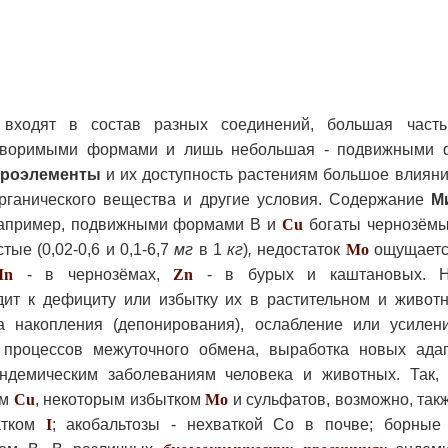
ходят в состав разных соединений, большая часть
створимыми формами и лишь небольшая - подвижными 
роэлементы
и их доступность растениям большое влияни
органического вещества и другие условия. Содержание
М
Например, подвижными формами В и
Cu
богаты чернозёмы 
ые (0,02-0,6 и 0,1-6,7
мг
в 1
кг
)
,
недостаток
Mo
ощущается
Mn
- в чернозёмах,
Zn
- в бурых и каштановых. Не
ит к дефициту или избытку их в растительном и животн
а накопления (депонирования), ослабление или усилени
 процессов межуточного обмена, выработка новых ада
 эндемическим заболеваниям человека и животных. Так,
ом
Cu
, некоторым избытком
Mo
и сульфатов, возможно, так
атком
I
; акобальтозы - нехваткой Со в почве; борные