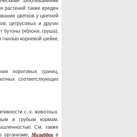
ческими заболеваниями
ля растений также вреден
вание цветков у цветной
ов, цитрусовых и других
т бутоны (яблоня, груша),
я гнилью корневой шейки,
них пороговых границ,
вотных соответствующих
ивности с.-х. животных.
ным и грубым кормам.
ышленностью. См. также
 организме,
Молибден
в