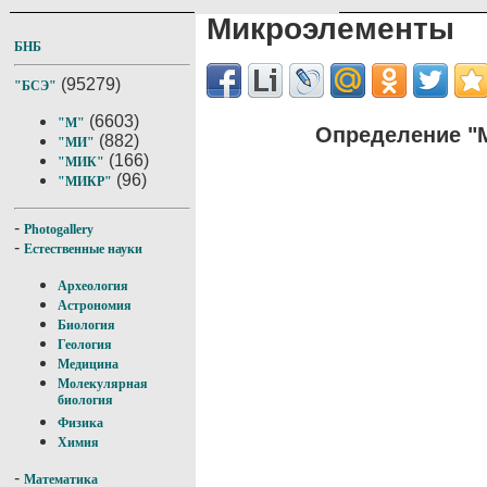
Микроэлементы
БНБ
(95279)
"БСЭ"
(6603)
"М"
Определение "
(882)
"МИ"
(166)
"МИК"
(96)
"МИКР"
-
Photogallery
-
Естественные науки
Археология
Астрономия
Биология
Геология
Медицина
Молекулярная
биология
Физика
Химия
-
Математика