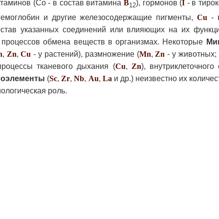
таминов (Со - в состав витамина
B
), гормонов (
I
- в тиро
12
гемоглобин и другие железосодержащие пигменты,
Cu
- 
остав указанных соединений или влияющих на их функци
и процессов обмена веществ в организмах. Некоторые
Ми
n
,
Zn
,
Cu
- у растений), размножение (
Mn
,
Zn
- у животных;
 процессы тканевого дыхания (
Cu
,
Zn
), внутриклеточного
роэлементы
(
Sc
,
Zr
,
Nb
,
Au
,
La
и др.) неизвестно их количе
иологическая роль.