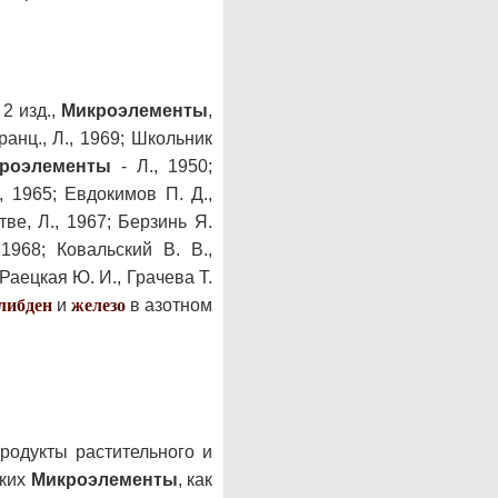
2 изд.,
Микроэлементы
,
анц., Л., 1969; Школьник
роэлементы
- Л., 1950;
, 1965; Евдокимов П. Д.,
е, Л., 1967; Берзинь Я.
 1968; Ковальский В. В.,
 Раецкая Ю. И., Грачева Т.
либден
и
железо
в азотном
родукты растительного и
аких
Микроэлементы
, как