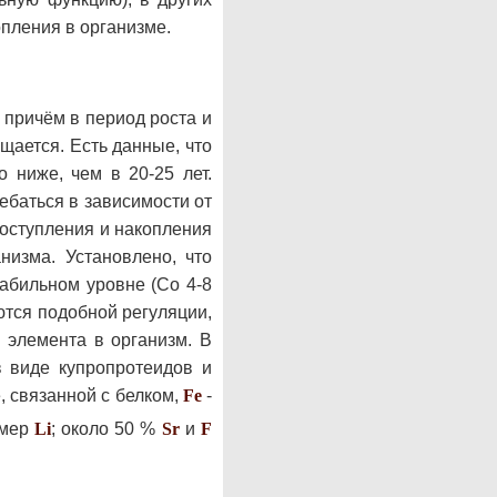
опления в организме.
, причём в период роста и
щается. Есть данные, что
о ниже, чем в 20-25 лет.
ебаться в зависимости от
оступления и накопления
низма. Установлено, что
абильном уровне (Со 4-8
ются подобной регуляции,
 элемента в организм. В
 виде купропротеидов и
, связанной с белком,
Fe
-
имер
Li
; около 50 %
Sr
и
F