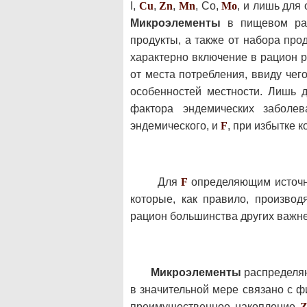
I,
Cu
,
Zn
,
Mn
, Со,
Mo
, и лишь для
Микроэлементы
в пищевом раци
продукты, а также от набора про
характерно включение в рацион р
от места потребления, ввиду чег
особенностей местности. Лишь 
фактора эндемических заболев
эндемического, и
F
, при избытке 
Для
F
определяющим источник
которые, как правило, произво
рацион большинства других важ
Микроэлементы
распределяю
в значительной мере связано с ф
преимущественное накопление