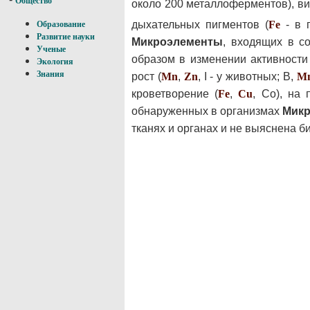
Общество
около 200 металлоферментов), ви
дыхательных пигментов (
Fe
- в 
Образование
Развитие науки
Микроэлементы
, входящих в с
Ученые
образом в изменении активност
Экология
Знания
рост (
Mn
,
Zn
, I - у животных; В,
M
кроветворение (
Fe
,
Cu
, Со), на
обнаруженных в организмах
Мик
тканях и органах и не выяснена б