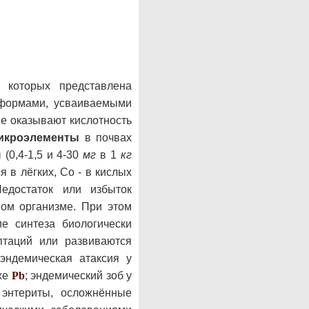
 которых представлена
формами, усваиваемыми
е оказывают кислотность
икроэлементы
в почвах
(0,4-1,5 и 4-30
мг
в 1
кг
 в лёгких, Со - в кислых
достаток или избыток
ом организме. При этом
е синтеза биологически
птаций или развиваются
 эндемическая атаксия у
же
Pb
; эндемический зоб у
 энтериты, осложнённые