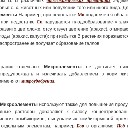
тком В. В различных
биогеохимических провинциях
эндеми
вья с.-х. животных или популяции того или иного вида. Д
ементы
Например, при недостатке
Mo
подавляется образо
 при недостатке
Cu
нарушается плодообразование у злак
развито цветоложе, отсутствует цветение (арахис), отмираю
лоды (арахис, капуста); при избытке В растения поражаютс
аспространение получает образование галлов.
нтрация отдельных
Микроэлементы
не достигает ниж
 предупреждать и излечивать добавлением в корм жи
применяют
микроудобрения
.
Микроэлементы
используют также для повышения продукт
ные растворы добавляют к силосу, концентрирован
ногих комбикормов, выпускаемых комбикормовой пром
 отдельным элементам, например
Бор
в организме,
Иод
в