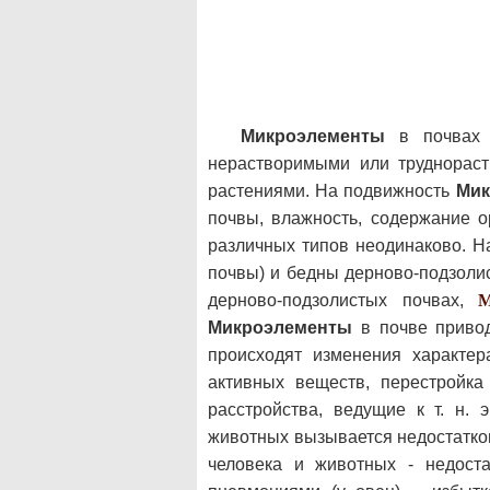
Микроэлементы
в почвах в
нерастворимыми или труднора
растениями. На подвижность
Мик
почвы, влажность, содержание 
различных типов неодинаково. 
почвы) и бедны дерново-подзолист
дерново-подзолистых почвах,
Микроэлементы
в почве привод
происходят изменения характер
активных веществ, перестройка
расстройства, ведущие к т. н.
животных вызывается недостатк
человека и животных - недост