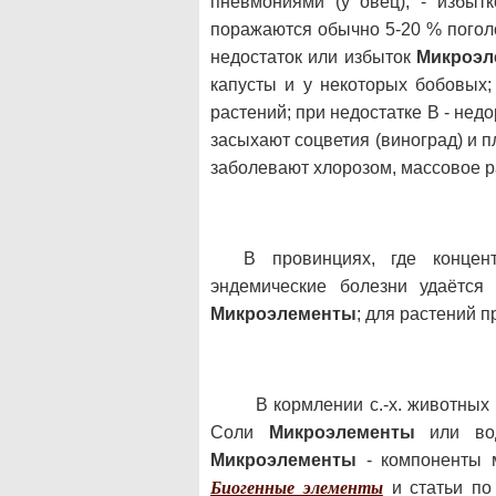
пневмониями (у овец), - избы
поражаются обычно 5-20 % поголо
недостаток или избыток
Микроэл
капусты и у некоторых бобовых;
растений; при недостатке В - недо
засыхают соцветия (виноград) и п
заболевают хлорозом, массовое р
В провинциях, где конце
эндемические болезни удаётся
Микроэлементы
; для растений 
В кормлении с.-х. животных
Соли
Микроэлементы
или вод
Микроэлементы
- компоненты м
Биогенные элементы
и статьи по