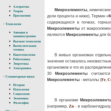
Алгоритмы
Микроэлементы,
химические 
Теория
доли процента и ниже). Термин «
Приложения
содержащихся в почвах, горных
-
Технология
Микроэлементы
от макроэлемен
Авиация и
являются
Микроэлементы
для бо
машиностроение
Высокие технологии
Вычислительная
техника
В живых организмах отдель
Нанотехнология
Роботехника
значение оставалось неизвестным
Энергетика
организмов и что их распределен
Электроника
30
Микроэлементы
считаются
-
Гуманитарные науки
Микроэлементы
- металлы (
Fe
,
C
История
Психология
Социология
Экономика
В организме
Микроэлемент
Философия
(например,
Zn
- в карбоангидразу
-