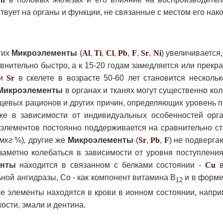
твует на органы и функции, не связанные с местом его нак
гих
Микроэлементы
(
Al
,
Ti
,
Cl
,
Pb
,
F
,
Sr
,
Ni
) увеличивается
внительно быстро, а к 15-20 годам замедляется или прекра
 и
Sr
в скелете в возрасте 50-60 лет становится нескольк
Микроэлементы
в органах и тканях могут существенно кол
щевых рационов и других причин, определяющих уровень п
кже в зависимости от индивидуальных особенностей орга
 элементов постоянно поддерживается на сравнительно ст
мкг
%)
,
другие же
Микроэлементы
(
Sr
,
Pb
,
F
) не подверга
заметно колебаться в зависимости от уровня поступления
енты
находится в связанном с белками состоянии -
Cu
в
ьной ангидразы, Со - как компонент витамина В
и в форме
12
е элементы находятся в крови в ионном состоянии, напр
ости, эмали и дентина.