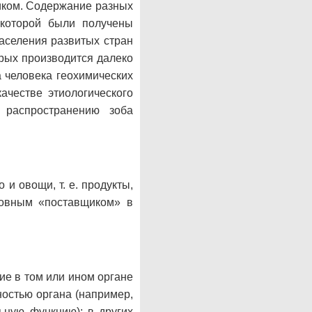
иком. Содержание разных
 которой были получены
населения развитых стран
орых производится далеко
 человека геохимических
ачестве этиологического
т распространению зоба
и овощи, т. е. продукты,
новным «поставщиком» в
е в том или ином органе
остью органа (например,
ьную функцию); в других