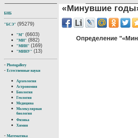
«Минувшие годы
БНБ
(95279)
"БСЭ"
(6603)
"М"
Определение "«Мин
(882)
"МИ"
(169)
"МИН"
(13)
"МИНУ"
-
Photogallery
-
Естественные науки
Археология
Астрономия
Биология
Геология
Медицина
Молекулярная
биология
Физика
Химия
-
Математика