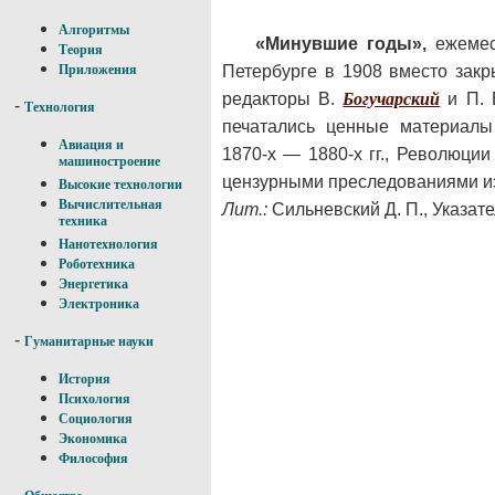
Алгоритмы
«Минувшие годы»,
ежемес
Теория
Петербурге в 1908 вместо закр
Приложения
редакторы В.
Богучарский
и П. 
-
Технология
печатались ценные материалы
Авиация и
1870-х — 1880-х гг., Революци
машиностроение
цензурными преследованиями из
Высокие технологии
Вычислительная
Лит.:
Сильневский Д. П., Указате
техника
Нанотехнология
Роботехника
Энергетика
Электроника
-
Гуманитарные науки
История
Психология
Социология
Экономика
Философия
-