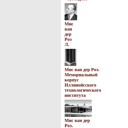
Мис
ван
дер
Роэ
Л.
Мис ван дер Роэ.
Мемориальный
корпус
Иллинойсского
технологического
института
Мис ван дер
Роэ.