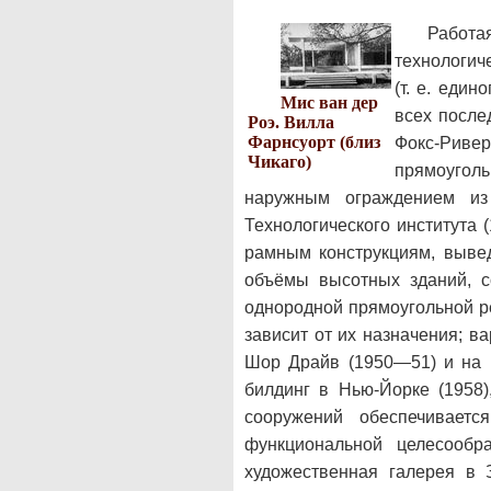
Работ
технологич
(т. е. еди
Мис ван дер
всех после
Роэ. Вилла
Фарнсуорт (близ
Фокс-Риве
Чикаго)
прямоугол
наружным ограждением из 
Технологического института 
рамным конструкциям, выве
объёмы высотных зданий, с
однородной прямоугольной ре
зависит от их назначения; 
Шор Драйв (1950—51) и на К
билдинг в Нью-Йорке (1958)
сооружений обеспечиваетс
функциональной целесообр
художественная галерея в 