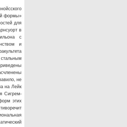
ойсского
ной формы»
ностей для
рнсуорт в
ильона с
нством и
акультета
к стальным
приведены
асчленены
равило, не
ма на Лейк
я Сигрем-
форм этих
тиворечит
иональная
атический