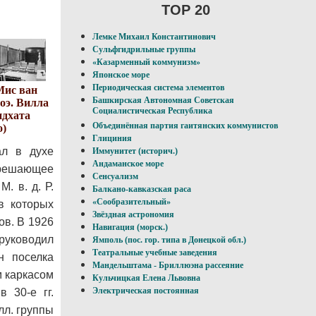
TOP 20
Лемке Михаил Константинович
Сульфгидрильные группы
«Казарменный коммунизм»
Японское море
Периодическая система элементов
Мис ван
Башкирская Автономная Советская
Роэ. Вилла
Социалистическая Республика
ндхата
Объединённая партия гаитянских коммунистов
о)
Глициния
ал в духе
Иммунитет (историч.)
Андаманское море
. решающее
Сенсуализм
. в. д. Р.
Балкано-кавказская раса
«Сообразительный»
в которых
Звёздная астрономия
ов. В 1926
Навигация (морск.)
 руководил
Ямполь (пос. гор. типа в Донецкой обл.)
Театральные учебные заведения
н поселка
Мандельштама - Бриллюэна рассеяние
м каркасом
Кульчицкая Елена Львовна
Электрическая постоянная
 30-е гг.
лл. группы