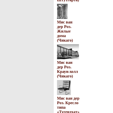
Мис ван
дер Роэ.
Жилые
дома
(Чикаго)
Мис ван
дер Роэ.
Краун-холл
(Чикаго)
Мис ван дер
Роэ. Кресло
типа
«Тугендхат»