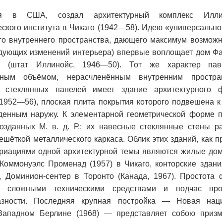
ая в США, создал архитектурный комплекс Иллин
еского института в Чикаго (1942—58). Идею «универсаль
ного внутреннего пространства, дающего максимум возмож
дующих изменений интерьера) впервые воплощает дом Фа
р (штат Иллинойс, 1946—50). Тот же характер пав
ьным объёмом, нерасчленённым внутренним простра
стеклянных панелей имеет здание архитектурного ф
(1952—56), плоская плита покрытия которого подвешена 
денным наружу. К элементарной геометрической форме 
озданных М. в. д. Р.; их навесные стеклянные стены р
шёткой металлического каркаса. Облик этих зданий, как п
вариациями одной архитектурной темы являются жилые до
оммонуэлс Променад (1957) в Чикаго, конторские здани
, Доминион-сентер в Торонто (Канада, 1967). Простота 
я сложными техническими средствами и подчас про
азности. Последняя крупная постройка — Новая нац
Западном Берлине (1968) — представляет собою призм