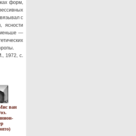
ках форм,
грессивных
связывал с
, ясности
 «меньше —
тетических
вропы.
, 1972, с.
Мис ван
оэ.
нион-
ер
онто)