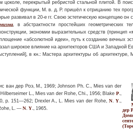
 цоколе, перекрытый ребристой стальной плитой. В поис
ческой функции, М. в. д. Р. пришёл к отрицанию тех про
орые развивал в 20-е гг. Свою эстетическую концепцию он 
мизма
,
в абстрактности простейших геометрических тел
 конструкции, экономии выразительных средств (принцип
площение «абсолютной идеи», путь к созданию вечных эс
оказал широкое влияние на архитекторов США и Западной Е
ыступлений], в кн.: Мастера архитектуры об архитектуре, М.
ис ван дер Роэ, М., 1969; Johnson Ph. С., Mies van der
; HiIberseimer L., Mies van der Rohe, Chi., 1956; Blake
P
.,
60, p. 151—262; Drexler A., L. Mies van der Rohe,
N
.
Y
.,
 Rohe, L. —
N
.
Y
., 1965.
дер Р
Доми
сент
(Тор