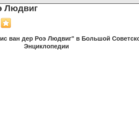
э Людвиг
ис ван дер Роэ Людвиг" в Большой Советск
Энциклопедии