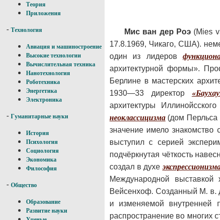
Теория
Приложения
-
Технология
Мис ван дер Роэ
(Mies v
17.8.1969, Чикаго, США). нем
Авиация и машиностроение
один из лидеров
функцион
Высокие технологии
Вычислительная техника
архитектурной формы». Про
Нанотехнология
Берлине в мастерских архит
Роботехника
Энергетика
1930—33 директор
«Баухау
Электроника
архитектуры Иллинойсского 
-
Гуманитарные науки
неоклассицизма
(дом Перльса 
значение имело знакомство 
История
выступил с серией эксперим
Психология
Социология
подчёркнутая чёткость навес
Экономика
создал в духе
экспрессионизм
Философия
Международной выставкой 
-
Общество
Вейсенхоф. Созданный М. в. 
Образование
и изменяемой внутренней п
Развитие науки
распространение во многих ст
Ученые