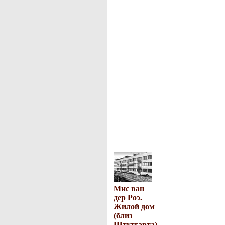
Мис ван
дер Роэ.
Жилой дом
(близ
Штутгарта)