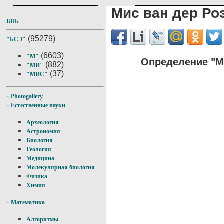
Мис ван дер Ро
БНБ
(95279)
"БСЭ"
(6603)
"М"
Определение "М
(882)
"МИ"
(37)
"МИС"
-
Photogallery
-
Естественные науки
Археология
Астрономия
Биология
Геология
Медицина
Молекулярная биология
Физика
Химия
-
Математика
Алгоритмы