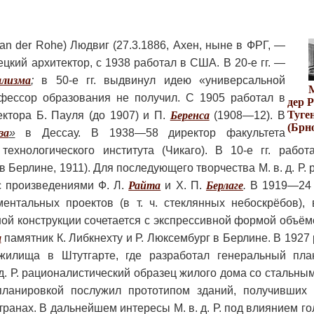
an der Rohe) Людвиг (27.3.1886, Ахен, ныне в ФРГ, —
ецкий архитектор, с 1938 работал в США. В 20-е гг. —
ализма
;
в 50-е гг. выдвинул идею «универсальной
фессор образования не получил. С 1905 работал в
дер 
Туге
ектора Б. Пауля (до 1907) и П.
Беренса
(1908—12). В
(Брн
за
»
в Дессау. В 1938—58 директор факультета
технологического института (Чикаго). В 10-е гг. работ
в Берлине, 1911). Для последующего творчества М. в. д. Р
с произведениями Ф. Л.
Райта
и Х. П.
Берлаге
.
В 1919—24 М
ентальных проектов (в т. ч. стеклянных небоскрёбов), 
ной конструкции сочетается с экспрессивной формой объём
а
памятник К. Либкнехту и Р. Люксембург в Берлине. В 1927
жилища в Штутгарте, где разработал генеральный пла
д. Р. рационалистический образец жилого дома со стальны
ланировкой послужил прототипом зданий, получивших в
ранах. В дальнейшем интересы М. в. д. Р. под влиянием го