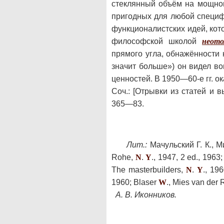
стеклянный объём на мощном
пригодных для любой специфи
функционалистских идей, кот
философской школой
неото
прямого угла, обнажённости
значит больше») он видел во
ценностей. В 1950—60-е гг. 
Соч.: [Отрывки из статей и в
365—83.
Лит.:
Мачульский Г. К., М
Rohe,
N
.
Y
., 1947, 2 ed., 1963
The masterbuilders,
N
.
Y
., 19
1960; Вlaser
W
., Mies van der
А. В. Иконников.