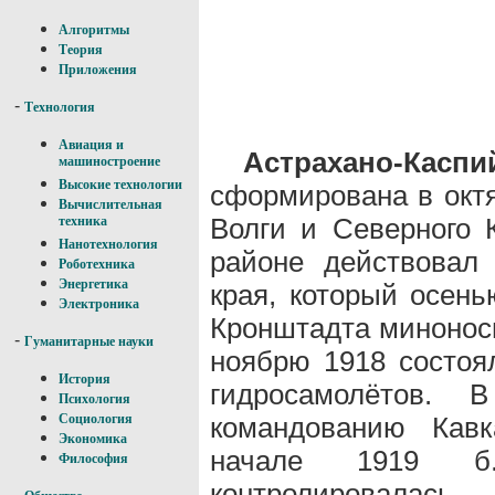
Алгоритмы
Теория
Приложения
-
Технология
Авиация и
Астрахано-Касп
машиностроение
Высокие технологии
сформирована в окт
Вычислительная
Волги и Северного 
техника
Нанотехнология
районе действовал
Роботехника
Энергетика
края, который осен
Электроника
Кронштадта минонос
-
Гуманитарные науки
ноябрю 1918 состоя
История
гидросамолётов. 
Психология
командованию Кавк
Социология
Экономика
начале 1919 б
Философия
контролировалась
-