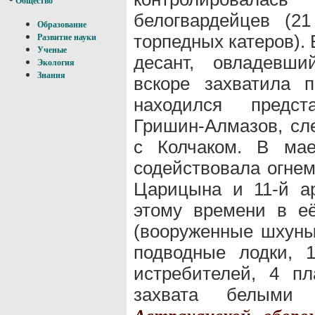
Общество
белогвардейцев (2
Образование
торпедных катеров). 
Развитие науки
Ученые
десант, овладевши
Экология
Знания
вскоре захватила 
находился предст
Гришин-Алмазов, сл
с Колчаком. В ма
содействовала огнем
Царицына и 11-й а
этому времени в её
(вооруженные шхуны)
подводные лодки, 
истребителей, 4 п
захвата белыми 