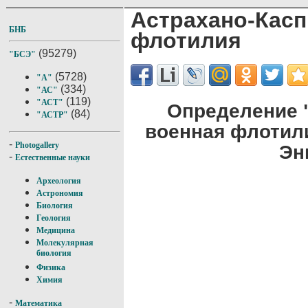
Астрахано-К
БНБ
флотилия
(95279)
"БСЭ"
(5728)
"А"
(334)
"АС"
(119)
"АСТ"
Определение 
(84)
"АСТР"
военная флотил
-
Photogallery
Эн
-
Естественные науки
Археология
Астрономия
Биология
Геология
Медицина
Молекулярная
биология
Физика
Химия
-
Математика