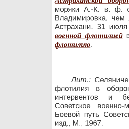
Астраханской оборо
моряки А.-К. в. ф.
Владимировка, чем 
Астрахани. 31 июл
военной флотилией
.
флотилию
Лит.:
Селяничев
флотилия в оборон
интервентов и бе
Советское военно-м
Боевой путь Советск
изд., М., 1967.