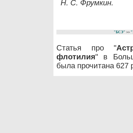
Н. С. Фрумкин.
"БСЭ"
"
>>
Статья про "
Аст
флотилия
" в Боль
была прочитана 627 