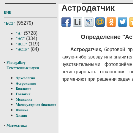
Астродатчик
БНБ
(95279)
"БСЭ"
(5728)
"А"
Определение "Ас
(334)
"АС"
(119)
"АСТ"
(84)
Астродатчик,
бортовой пр
"АСТР"
какую-либо звезду или значите
-
Photogallery
чувствительными фотоприём
-
Естественные науки
регистрировать отклонения 
Археология
применяют при решении задач 
Астрономия
Биология
Геология
Медицина
Молекулярная биология
Физика
Химия
-
Математика