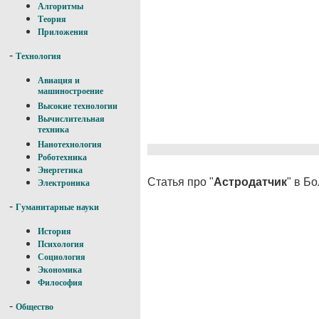
Алгоритмы
Теория
Приложения
-
Технология
Авиация и
машиностроение
Высокие технологии
Вычислительная
техника
Нанотехнология
Роботехника
Энергетика
Статья про "
Астродатчик
" в Б
Электроника
-
Гуманитарные науки
История
Психология
Социология
Экономика
Философия
-
Общество