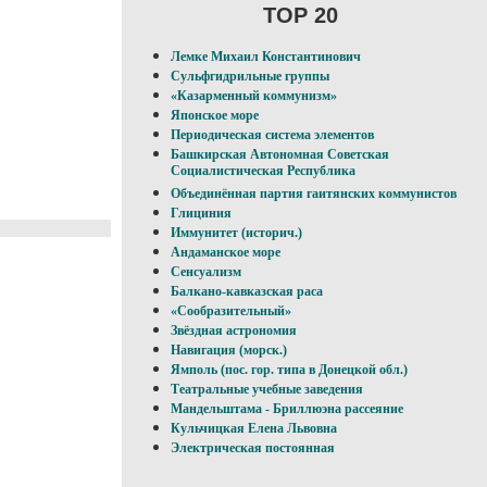
TOP 20
Лемке Михаил Константинович
Сульфгидрильные группы
«Казарменный коммунизм»
Японское море
Периодическая система элементов
Башкирская Автономная Советская
Социалистическая Республика
Объединённая партия гаитянских коммунистов
Глициния
Иммунитет (историч.)
Андаманское море
Сенсуализм
Балкано-кавказская раса
«Сообразительный»
Звёздная астрономия
Навигация (морск.)
Ямполь (пос. гор. типа в Донецкой обл.)
Театральные учебные заведения
Мандельштама - Бриллюэна рассеяние
Кульчицкая Елена Львовна
Электрическая постоянная