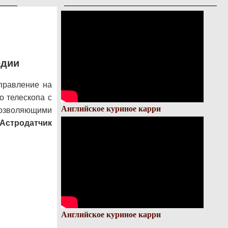
едии
правление на
о телескопа с
Английское куриное карри
озволяющими
Астродатчик
Английское куриное карри