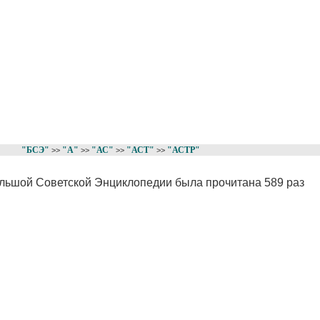
"БСЭ"
"А"
"АС"
"АСТ"
"АСТР"
>>
>>
>>
>>
ольшой Советской Энциклопедии была прочитана 589 раз