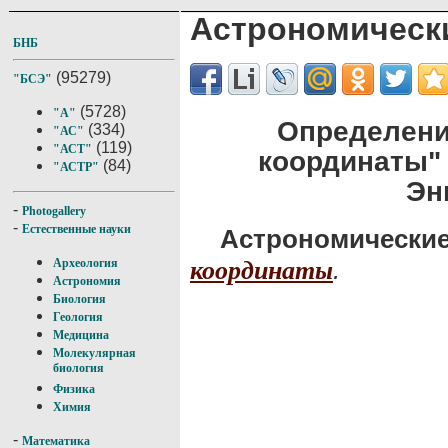
Астрономическ
БНБ
(95279)
"БСЭ"
(5728)
"А"
Определени
(334)
"АС"
(119)
"АСТ"
координаты"
(84)
"АСТР"
Эн
-
Photogallery
-
Естественные науки
Астрономически
.
координаты
Археология
Астрономия
Биология
Геология
Медицина
Молекулярная
биология
Физика
Химия
-
Математика