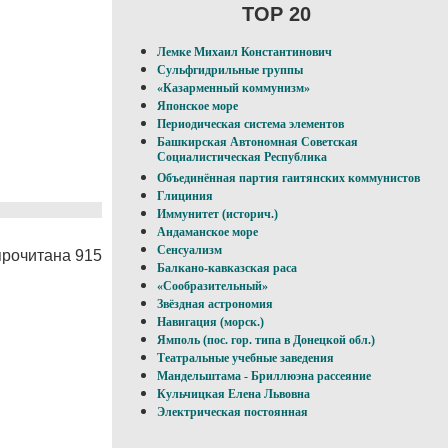
TOP 20
Лемке Михаил Константинович
Сульфгидрильные группы
«Казарменный коммунизм»
Японское море
Периодическая система элементов
Башкирская Автономная Советская
Социалистическая Республика
Объединённая партия гаитянских коммунистов
Глициния
Иммунитет (историч.)
Андаманское море
Сенсуализм
прочитана 915
Балкано-кавказская раса
«Сообразительный»
Звёздная астрономия
Навигация (морск.)
Ямполь (пос. гор. типа в Донецкой обл.)
Театральные учебные заведения
Мандельштама - Бриллюэна рассеяние
Кульчицкая Елена Львовна
Электрическая постоянная