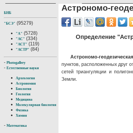
Астрономо-геоде
БНБ
(95279)
"БСЭ"
(5728)
"А"
Определение "Астр
(334)
"АС"
(119)
"АСТ"
(84)
"АСТР"
Астрономо-геодезическая
-
Photogallery
пунктов, расположенных друг о
-
Естественные науки
сетей триангуляции и полигон
Археология
Земли.
Астрономия
Биология
Геология
Медицина
Молекулярная биология
Физика
Химия
-
Математика