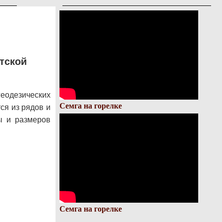
тской
одезических
Семга на горелке
тся из рядов и
ы и размеров
Семга на горелке