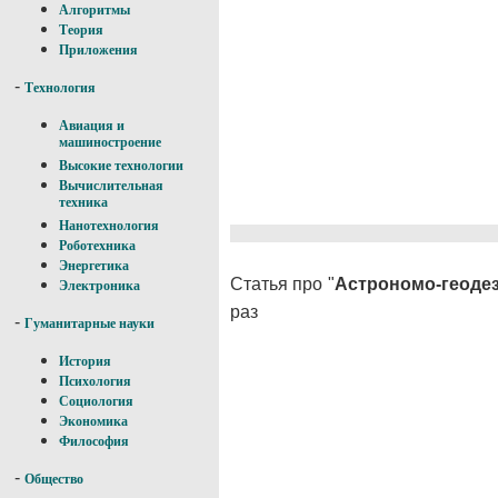
Алгоритмы
Теория
Приложения
-
Технология
Авиация и
машиностроение
Высокие технологии
Вычислительная
техника
Нанотехнология
Роботехника
Энергетика
Статья про "
Астрономо-геодез
Электроника
раз
-
Гуманитарные науки
История
Психология
Социология
Экономика
Философия
-
Общество