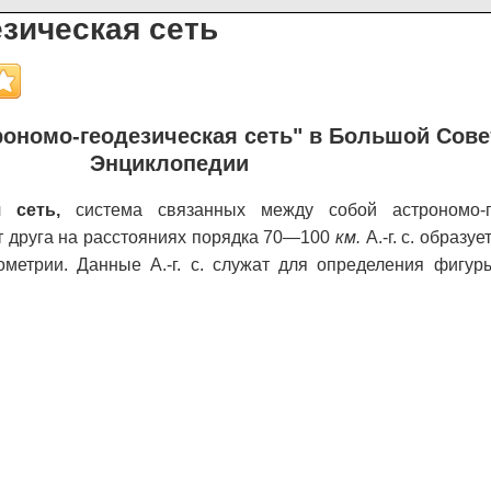
зическая сеть
ономо-геодезическая сеть" в Большой Сове
Энциклопедии
 сеть,
система связанных между собой астрономо-ге
т друга на расстояниях порядка 70—100
км.
А.-г. с. образуе
ометрии. Данные А.-г. с. служат для определения фигур