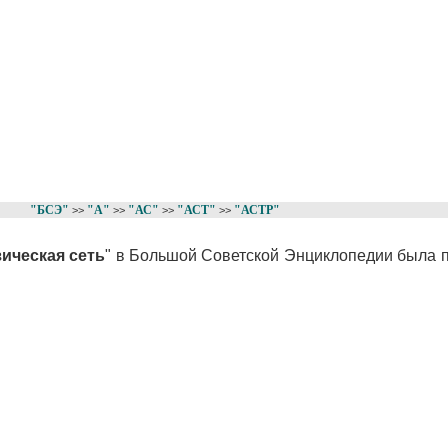
"БСЭ"
"А"
"АС"
"АСТ"
"АСТР"
>>
>>
>>
>>
ическая сеть
" в Большой Советской Энциклопедии была 